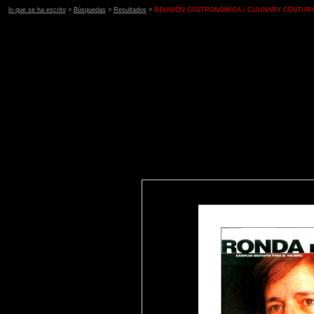
lo que se ha escrito
>
Búsquedas
>
Resultados
>
REUNIÓN GASTRONÓMICA./ CULINARY CENTURY