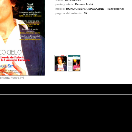
protagonista:
Ferran Adrià
medio:
RONDA IBÉRIA MAGAZINE – (Barcelona)
página del artículo:
97
entana nueva [+]