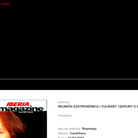
’S END.
artículo:
REUNIÓN GASTRONÓMICA./ CULINARY CENTURY’S 
resumen:
tipo de artículo:
Reportaje
idioma:
Castellano
fecha:
01/01/2001