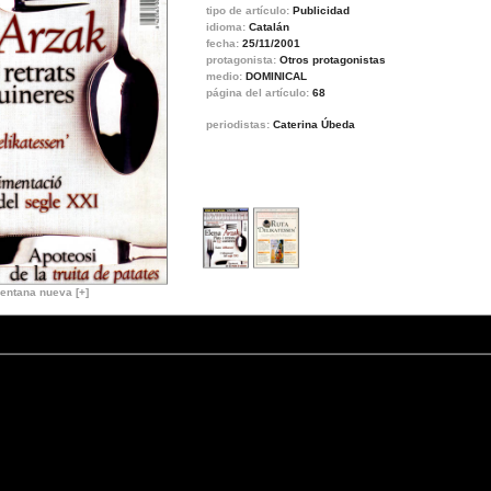
tipo de artículo:
Publicidad
idioma:
Catalán
fecha:
25/11/2001
protagonista:
Otros protagonistas
medio:
DOMINICAL
página del artículo:
68
periodistas:
Caterina Úbeda
entana nueva [+]