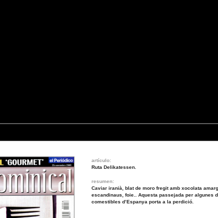
artículo:
Ruta Delikatessen.
resumen:
Caviar iranià, blat de moro fregit amb xocolata amarg
escandinaus, foie.. Aquesta passejada per algunes d
comestibles d’Espanya porta a la perdició.