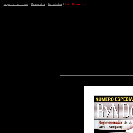
lo que se ha escrito
>
Búsquedas
>
Resultados
>
Ruta Delikatessen.