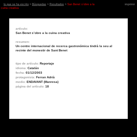
lo que se ha escrito
>
Búsquedas
>
Resultados
>
San Benet s’obre a la
imprimir
cuina creativa
artículo:
San Benet s’obre a la cuina creativa
resumen:
Un centre internacional de recerca gastronómica tindrà la seu al
recinte del monestir de Sant Benet
tipo de artículo:
Reportaje
idioma:
Catalán
fecha:
01/12/2003
protagonista:
Ferran Adrià
medio:
ENDAVANT (Manresa)
página del artículo:
18