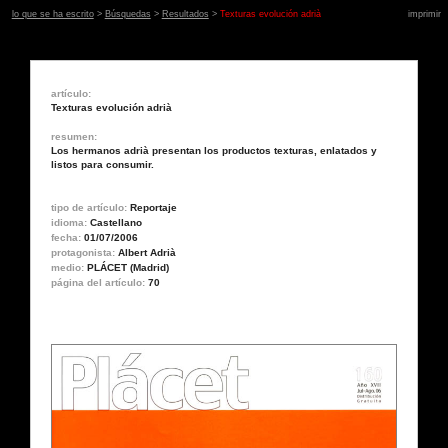
lo que se ha escrito
>
Búsquedas
>
Resultados
>
Texturas evolución adrià
imprimir
artículo:
Texturas evolución adrià
resumen:
Los hermanos adrià presentan los productos texturas, enlatados y
listos para consumir.
tipo de artículo:
Reportaje
idioma:
Castellano
fecha:
01/07/2006
protagonista:
Albert Adrià
medio:
PLÁCET (Madrid)
página del artículo:
70