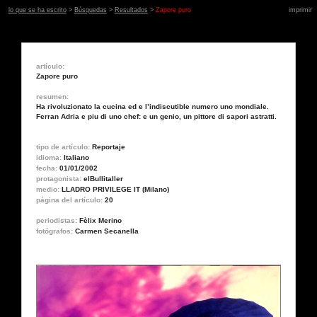
lo que se ha escrito
>
Búsquedas
>
Resultados
>
Zapore puro
imprimir
artículo:
Zapore puro
resumen:
Ha rivoluzionato la cucina ed e l’indiscutible numero uno mondiale.
Ferran Adria e piu di uno chef: e un genio, un pittore di sapori astratti.
tipo de artículo:
Reportaje
idioma:
Italiano
fecha:
01/01/2002
protagonista:
elBullitaller
medio:
LLADRO PRIVILEGE IT (Milano)
página del artículo:
20
periodistas:
Fèlix Merino
fotógrafos:
Carmen Secanella