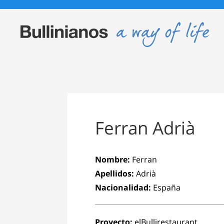
Ferran Adrià
Nombre:
Ferran
Apellidos:
Adrià
Nacionalidad:
España
Proyecto:
elBullirestaurant