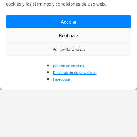
cookies y los términos y condiciones de uso web.
Aceptar
Rechazar
Ver preferencias
Política de cookies
Declaración de privacidad
Impressum
Bullinianos reconocidos en el
mundo
Son o han sido referentes en la guía
Michelín y la lista 50 Best, entre otros