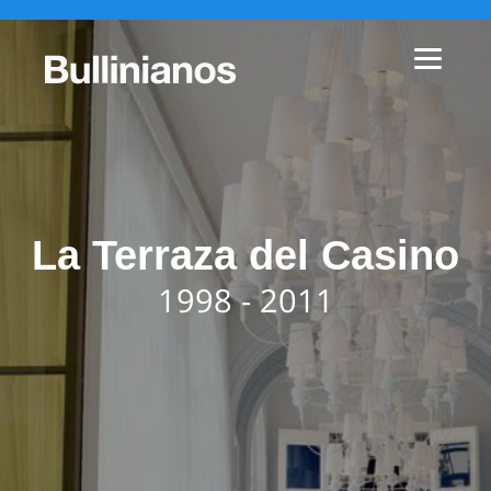
La Terraza del Casino
1998 - 2011