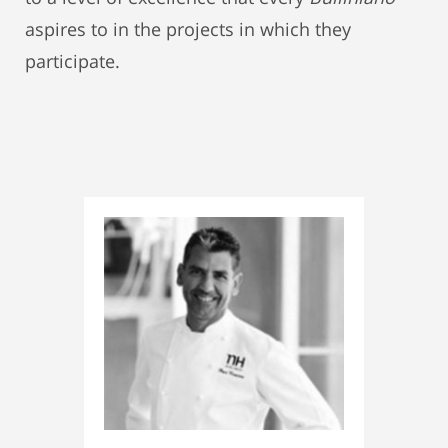
aspires to in the projects in which they
participate.