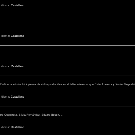
-
idioma:
Castellano
-
idioma:
Castellano
-
idioma:
Castellano
 elBulli este año incluirá piezas de vidrio producidas en el taller artesanal que Ester Luesma y Xavier Vega d
-
idioma:
Castellano
 Marc Cuspinera, Sílvia Fernández, Eduard Bosch, …
-
idioma:
Castellano