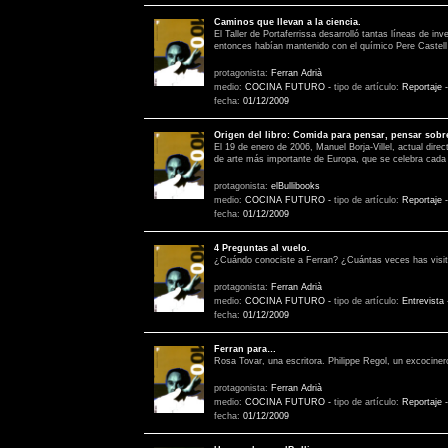
Caminos que llevan a la ciencia.
El Taller de Portaferrissa desarrolló tantas líneas de 
entonces habían mantenido con el químico Pere Castell
protagonista:
Ferran Adrià
medio:
COCINA FUTURO
-
tipo de artículo:
Reportaje
fecha:
01/12/2009
Origen del libro: Comida para pensar, pensar sobr
El 19 de enero de 2006, Manuel Borja-Villel, actual direc
de arte más importante de Europa, que se celebra cada
protagonista:
elBullibooks
medio:
COCINA FUTURO
-
tipo de artículo:
Reportaje
fecha:
01/12/2009
4 Preguntas al vuelo.
¿Cuándo conociste a Ferran? ¿Cuántas veces has visitad
protagonista:
Ferran Adrià
medio:
COCINA FUTURO
-
tipo de artículo:
Entrevista
fecha:
01/12/2009
Ferran para…
Rosa Tovar, una escritora. Philippe Regol, un excociner
protagonista:
Ferran Adrià
medio:
COCINA FUTURO
-
tipo de artículo:
Reportaje
fecha:
01/12/2009