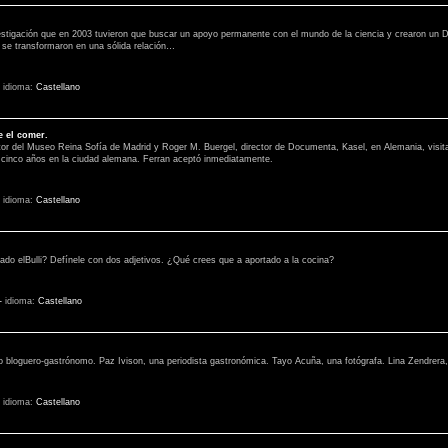
investigación que en 2003 tuvieron que buscar un apoyo permanente con el mundo de la ciencia y crearon un
 se transformaron en una sólida relación…
-
idioma:
Castellano
e el comer.
tor del Museo Reina Sofía de Madrid y Roger M. Buergel, director de Documenta, Kasel, en Alemania, visitaron e
 cinco años en la ciudad alemana. Ferran aceptó inmediatamente.
-
idioma:
Castellano
o elBulli? Defínele con dos adjetivos. ¿Qué crees que a aportado a la cocina?
-
idioma:
Castellano
o bloguero-gastrónomo. Paz Ivison, una periodista gastronómica. Tayo Acuña, una fotógrafa. Lina Zendrera,
-
idioma:
Castellano