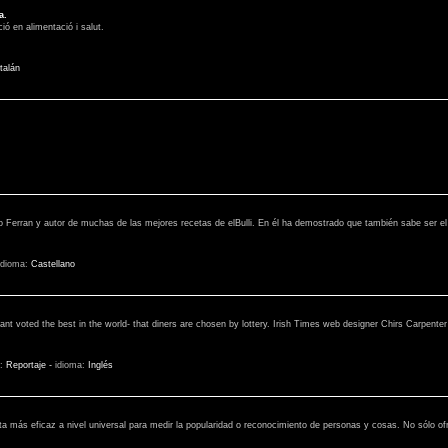
a.
ió en alimentació i salut.
talán
co Ferran y autor de muchas de las mejores recetas de elBulli. En él ha demostrado que también sabe ser el
idioma:
Castellano
rant voted the best in the world- that diners are chosen by lottery. Irish Times web designer Chirs Carpente
o:
Reportaje
-
idioma:
Inglés
a más eficaz a nivel universal para medir la popularidad o reconocimiento de personas y cosas. No sólo of