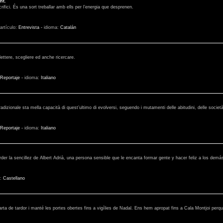
nt.
ifici. És una sort treballar amb ells per l’energia que desprenen.
 artículo:
Entrevista
-
idioma:
Catalán
ettere, scegliere ed anche ricercare.
Reportaje
-
idioma:
Italiano
adizionale sta mella capacità di quest’ultimo di evolversi, seguendo i mutamenti delle abitudini, delle società, 
Reportaje
-
idioma:
Italiano
er la sencillez de Albert Adrià, una persona sensible que le encanta formar gente y hacer feliz a los demás
a:
Castellano
rta de tardor i manté les portes obertes fins a vigílies de Nadal. Ens hem apropat fins a Cala Montjoi perq