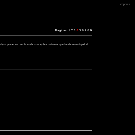
imprimir
Páginas:
1
2
3
4
5
6
7
8
9
ntjoi i posar en pràctica els conceptes culinaris que ha desenvolupat al