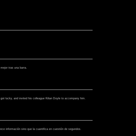
 mejor tras una barra.
r got lucky, and invited his colleague Kilian Doyle to accompany him.
rece información sino que la cuantifica en cuestión de segundos.