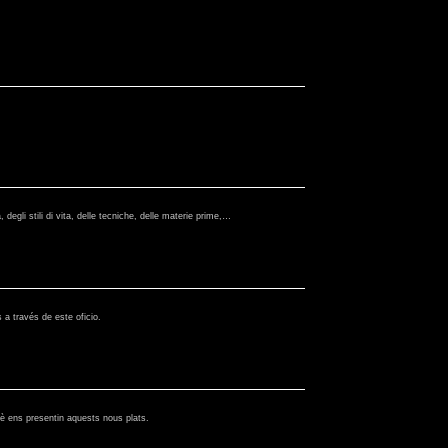
degli stili di vita, delle tecniche, delle materie prime,…
 a través de este oficio.
uè ens presentin aquests nous plats.