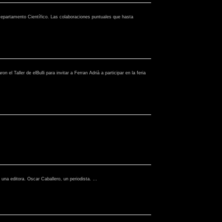
 Departamento Científico. Las colaboraciones puntuales que hasta
l Taller de elBulli para invitar a Ferran Adrià a participar en la feria
 una editora. Oscar Caballero, un periodista. …