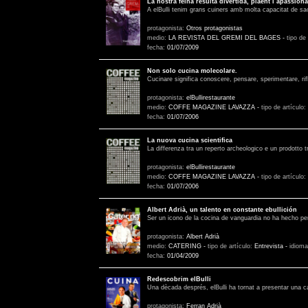
La nostra feina resulta divertida, plaent i apassiona
A elBulli tenim grans cuiners amb molta capacitat de sacr
protagonista:
Otros protagonistas
medio:
LA REVISTA DEL GREMI DEL BAGES
-
tipo de
fecha:
01/07/2009
Non solo cucina molecolare.
Cucinare significa conoscere, pensare, sperimentare, rifl
protagonista:
elBullirestaurante
medio:
COFFE MAGAZINE LAVAZZA
-
tipo de artículo:
fecha:
01/07/2006
La nuova cucina scientifica
La differenza tra un reperto archeologico e un prodotto tr
protagonista:
elBullirestaurante
medio:
COFFE MAGAZINE LAVAZZA
-
tipo de artículo:
fecha:
01/07/2006
Albert Adrià, un talento en constante ebullición
Ser un icono de la cocina de vanguardia no ha hecho perd
protagonista:
Albert Adrià
medio:
CATERING
-
tipo de artículo:
Entrevista
-
idiom
fecha:
01/04/2009
Redescobrim elBulli
Una dècada després, elBulli ha tornat a presentar una ca
protagonista:
Ferran Adrià