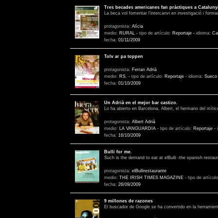
Tres becades americanes fan pràctiques a Cataluny
La beca vol fomentar l’intercanvi en investigació i formac
protagonista:
Alícia
medio:
RURAL
-
tipo de artículo:
Reportaje
-
idioma:
Ca
fecha:
01/11/2009
Tolv ar pa toppen
protagonista:
Ferran Adrià
medio:
RS.
-
tipo de artículo:
Reportaje
-
idioma:
Sueco
fecha:
01/10/2009
Un Adrià en el mejor bar castizo.
Lo ha abierto en Barcelona, Albert, el hermano del míti
protagonista:
Albert Adrià
medio:
LA VANGUARDIA
-
tipo de artículo:
Reportaje
-
fecha:
16/10/2009
Bulli for me.
Such is the demand to eat at elBulli -the spanish restau
protagonista:
elBullirestaurante
medio:
THE IRISH TIMES MAGAZINE
-
tipo de artícul
fecha:
26/09/2009
9 millones de razones
El buscador de Google se ha convertido en la herramient