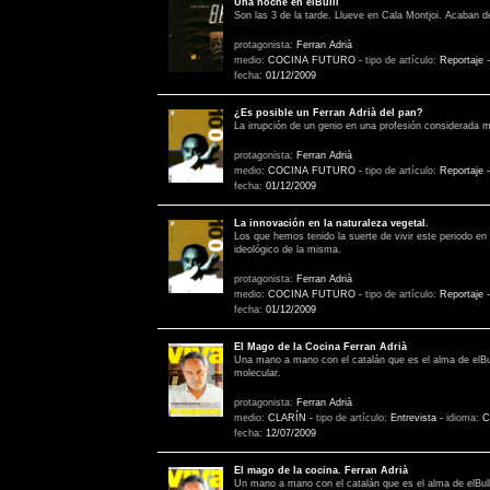
Una noche en elBulli
Son las 3 de la tarde. Llueve en Cala Montjoi. Acaban 
protagonista:
Ferran Adrià
medio:
COCINA FUTURO
-
tipo de artículo:
Reportaje
fecha:
01/12/2009
¿Es posible un Ferran Adrià del pan?
La irrupción de un genio en una profesión considerada 
protagonista:
Ferran Adrià
medio:
COCINA FUTURO
-
tipo de artículo:
Reportaje
fecha:
01/12/2009
La innovación en la naturaleza vegetal.
Los que hemos tenido la suerte de vivir este periodo en
ideológico de la misma.
protagonista:
Ferran Adrià
medio:
COCINA FUTURO
-
tipo de artículo:
Reportaje
fecha:
01/12/2009
El Mago de la Cocina Ferran Adrià
Una mano a mano con el catalán que es el alma de elBulli
molecular.
protagonista:
Ferran Adrià
medio:
CLARÍN
-
tipo de artículo:
Entrevista
-
idioma:
C
fecha:
12/07/2009
El mago de la cocina. Ferran Adrià
Un mano a mano con el catalán que es el alma de elBulli,