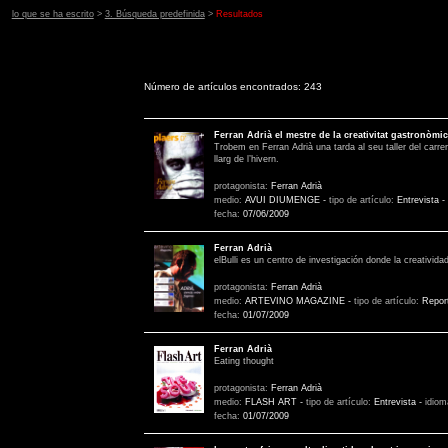
lo que se ha escrito
>
3. Búsqueda predefinida
>
Resultados
Número de artículos encontrados: 243
Ferran Adrià el mestre de la creativitat gastronòmic
Trobem en Ferran Adrià una tarda al seu taller del carrer
llarg de l’hivern.
protagonista:
Ferran Adrià
medio:
AVUI DIUMENGE
-
tipo de artículo:
Entrevista
-
fecha:
07/06/2009
Ferran Adrià
elBulli es un centro de investigación donde la creatividad
protagonista:
Ferran Adrià
medio:
ARTEVINO MAGAZINE
-
tipo de artículo:
Repor
fecha:
01/07/2009
Ferran Adrià
Eating thought
protagonista:
Ferran Adrià
medio:
FLASH ART
-
tipo de artículo:
Entrevista
-
idio
fecha:
01/07/2009