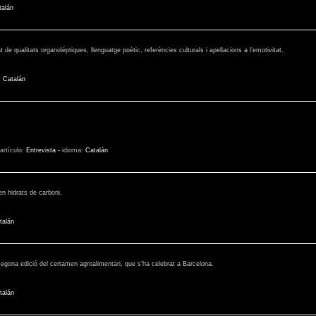
talán
de qualitats organoléptiques, llenguatge poètic, referències culturals i apellacions a l’emotivitat.
:
Catalán
 artículo:
Entrevista
-
idioma:
Catalán
en hidrats de carboni.
talán
a segona edició del certamen agroalimentari, que s’ha celebrat a Barcelona.
talán