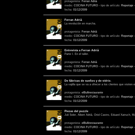
protagonista:
Ferran Adrià
medio:
COCINA FUTURO
-
tipo de artículo:
Reportaje
fecha:
01/12/2009
Ferran Adrià
La revolución en marcha.
protagonista:
Ferran Adrià
medio:
COCINA FUTURO
-
tipo de artículo:
Reportaje
fecha:
01/12/2009
Entrevista a Ferran Adrià
Parte I. En el taller.
protagonista:
Ferran Adrià
medio:
COCINA FUTURO
-
tipo de artículo:
Reportaje
fecha:
01/12/2009
De fábricas de sueños y de vidrio.
La vajilla que se va a ofrecer a los clientes que visiten
protagonista:
elBullirestaurante
medio:
COCINA FUTURO
-
tipo de artículo:
Reportaje
fecha:
01/12/2009
Piezas del puzzle
Juli Soler, Albert Adrià, Oriol Castro, Eduard Xatruch,
protagonista:
elBullirestaurante
medio:
COCINA FUTURO
-
tipo de artículo:
Reportaje
fecha:
01/12/2009