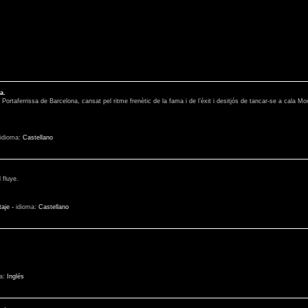
a.
 Portaferrissa de Barcelona, cansat pel ritme frenètic de la fama i de l’èxit i desitjós de tancar-se a cala Mo
idioma:
Castellano
 fluye.
taje
-
idioma:
Castellano
ma:
Inglés