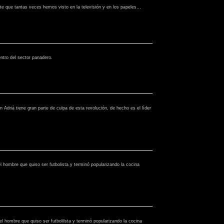
te que tantas veces hemos visto en la televisión y en los papeles…
ntro del sector panadero.
Adrià tiene gran parte de culpa de esta revolución, de hecho es el líder
l hombre que quiso ser futbolista y terminó popularizando la cocina
el hombre que quiso ser futbolilsta y terminó popularizando la cocina