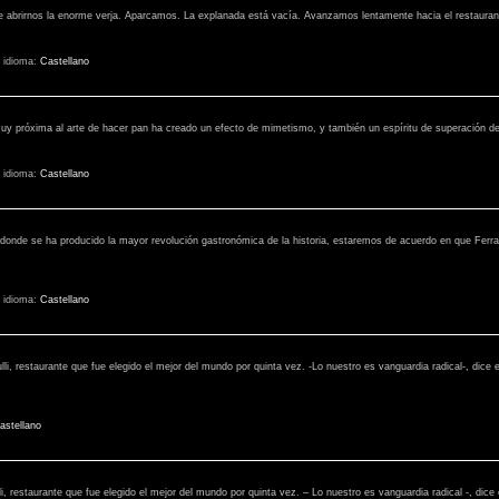
de abrirnos la enorme verja. Aparcamos. La explanada está vacía. Avanzamos lentamente hacia el restauran
-
idioma:
Castellano
muy próxima al arte de hacer pan ha creado un efecto de mimetismo, y también un espíritu de superación de
-
idioma:
Castellano
 donde se ha producido la mayor revolución gastronómica de la historia, estaremos de acuerdo en que Ferran 
-
idioma:
Castellano
, restaurante que fue elegido el mejor del mundo por quinta vez. -Lo nuestro es vanguardia radical-, dice e
astellano
 restaurante que fue elegido el mejor del mundo por quinta vez. – Lo nuestro es vanguardia radical -, dice 