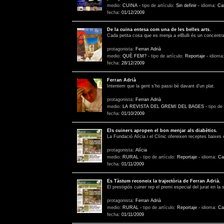
medio:
CUINA
-
tipo de artículo:
Sin definir
-
idioma:
Ca
fecha:
01/12/2009
De la cuina entesa com una de les belles arts.
Cada petita cosa que es menja a elBulli és un concentrat 
protagonista:
Ferran Adrià
medio:
QUÈ FEM?
-
tipo de artículo:
Reportaje
-
idioma
fecha:
28/12/2009
Ferran Adrià
Intentem que la gent s’ho passi bé davant d’un plat.
protagonista:
Ferran Adrià
medio:
LA REVISTA DEL GREMI DEL BAGES
-
tipo de
fecha:
01/10/2009
Els cuiners apropen el bon menjar als diabètics.
La Fundació Alícia i el Clínic ofereixen receptes baixes 
protagonista:
Alícia
medio:
RURAL
-
tipo de artículo:
Reportaje
-
idioma:
Ca
fecha:
01/11/2009
Es Tàstum reconeix la trajectòria de Ferran Adrià.
El prestigiós cuiner rep el premi especial del jurat en l
protagonista:
Ferran Adrià
medio:
RURAL
-
tipo de artículo:
Reportaje
-
idioma:
Ca
fecha:
01/11/2009