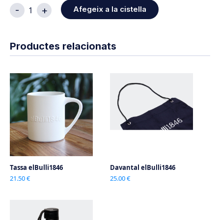
quantitat
-
+
Afegeix a la cistella
de
Gorra
elBulli1846
Productes relacionats
Tassa elBulli1846
Davantal elBulli1846
21.50 €
25.00 €