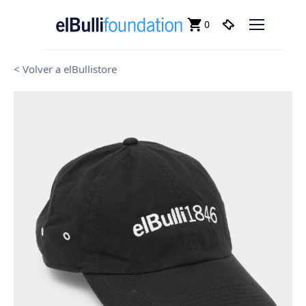
0
< Volver a elBullistore