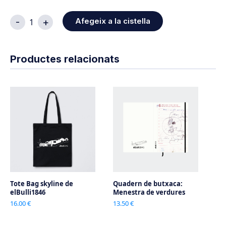
quantitat
-
+
Afegeix a la cistella
de
Tote
Bag
Productes relacionats
Crear
és
no
copiar
Tote Bag skyline de
Quadern de butxaca:
elBulli1846
Menestra de verdures
16.00 €
13.50 €