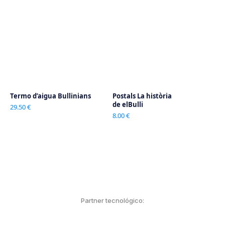
Termo d’aigua Bullinians
Postals La història
de elBulli
29.50 €
8.00 €
Partner tecnológico: