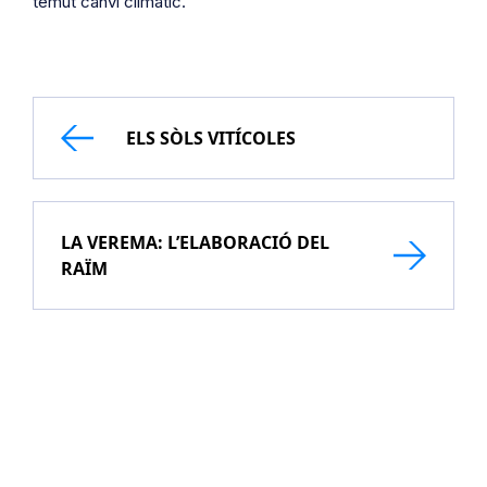
temut canvi climàtic.
ELS SÒLS VITÍCOLES
LA VEREMA: L’ELABORACIÓ DEL
RAÏM