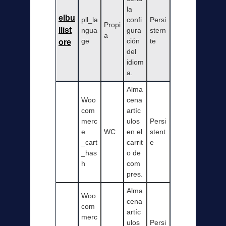
la
elbu
pll_la
confi
Persi
Propi
llist
ngua
gura
stern
a
ge
ción
te
ore
del
idiom
a.
Alma
Woo
cena
com
artíc
merc
ulos
Persi
e
WC
en el
stent
_cart
carrit
e
_has
o de
h
com
pres.
Alma
Woo
cena
com
artíc
merc
ulos
Persi