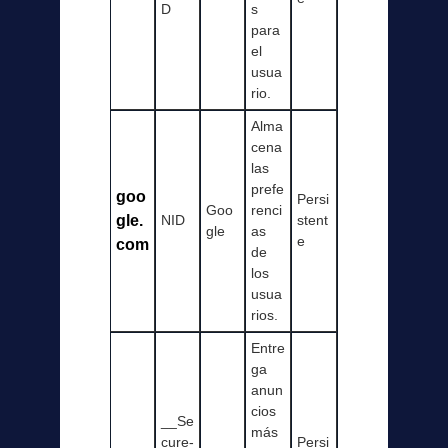
D
s
para
el
usua
rio.
Alma
cena
las
prefe
goo
Persi
Goo
renci
gle.
NID
stent
gle
as
e
com
de
los
usua
rios.
Entre
ga
anun
cios
__Se
más
cure-
Persi