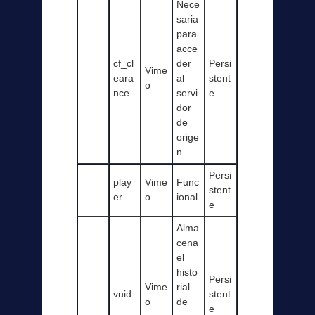
Nece
saria
para
acce
cf_cl
der
Persi
Vime
eara
al
stent
o
nce
servi
e
dor
de
orige
n.
Persi
play
Vime
Func
stent
er
o
ional.
e
Alma
cena
el
histo
Persi
Vime
rial
vuid
stent
o
de
e