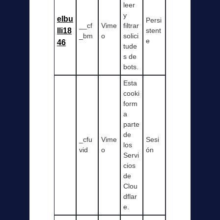
leer
y
elbu
Persi
__cf
Vime
filtrar
lli18
stent
_bm
o
solici
e
46
tude
s de
bots.
Esta
cooki
form
a
parte
de
_cfu
Vime
Sesi
los
vid
o
ón
Servi
cios
de
Clou
dflar
e.