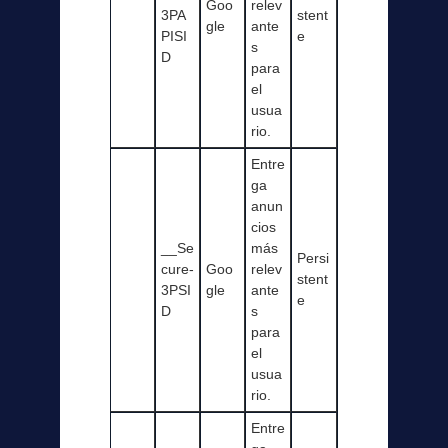
Goo
relev
3PA
stent
gle
ante
PISI
e
s
D
para
el
usua
rio.
Entre
ga
anun
cios
__Se
más
Persi
cure-
Goo
relev
stent
3PSI
gle
ante
e
D
s
para
el
usua
rio.
Entre