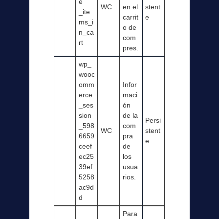
e
WC
en el
stent
_ite
carrit
e
ms_i
o de
n_ca
com
rt
pres.
wp_
wooc
omm
Infor
erce
maci
_ses
ón
sion
de la
Persi
_598
com
WC
stent
6659
pra
e
ceef
de
ec25
los
39ef
usua
5258
rios.
ac9d
d
Para