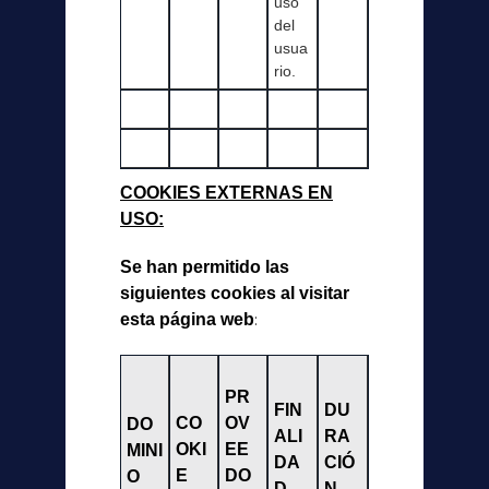
uso
del
usua
rio.
COOKIES EXTERNAS EN
USO:
Se han permitido las
siguientes cookies al visitar
esta página web
:
PR
FIN
DU
CO
OV
DO
ALI
RA
OKI
EE
MINI
DA
CIÓ
E
DO
O
D
N