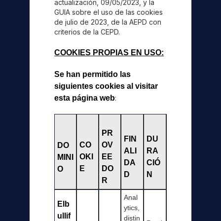
actualización, 09/05/2023, y la
GUIA sobre el uso de las cookies
de julio de 2023, de la AEPD con
criterios de la CEPD.
COOKIES PROPIAS EN USO:
Se han permitido las
siguientes cookies al visitar
esta página web
:
PR
FIN
DU
CO
OV
DO
ALI
RA
OKI
EE
MINI
DA
CIÓ
E
DO
O
D
N
R
Anal
Elb
ytics,
ullif
distin