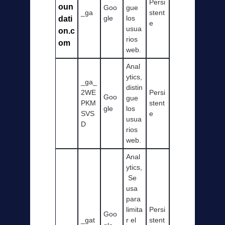
Persi
oun
Goo
gue
_ga
stent
gle
los
dati
e
usua
on.c
rios
om
web.
Anal
ytics,
_ga_
distin
2WE
Persi
Goo
gue
PKM
stent
gle
los
SVS
e
usua
D
rios
web.
Anal
ytics,
Se
usa
para
limita
Persi
Goo
_gat
r el
stent