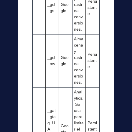
Persi
_gcl
Goo
rastr
stent
_gs
gle
ea
e
conv
ersio
nes.
Alma
cena
y
Persi
_gcl
Goo
rastr
stent
_aw
gle
ea
e
conv
ersio
nes.
Anal
ytics,
Se
_gat
usa
_gta
para
g_U
limita
Persi
Goo
A
r el
stent