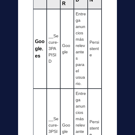
R
Entre
ga
anun
cios
__Se
más
Goo
cure-
Persi
Goo
relev
gle.
3PA
stent
gle
ante
PISI
e
es
s
D
para
el
usua
rio.
Entre
ga
anun
cios
__Se
más
Persi
cure-
Goo
relev
stent
3PSI
gle
ante
e