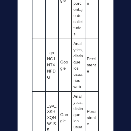
gle
porc
e
entaj
e de
solici
tude
s.
Anal
ytics,
_ga_
distin
NG1
Persi
Goo
gue
NT4
stent
gle
los
NFD
e
usua
G
rios
web.
Anal
ytics,
_ga_
distin
XKH
Persi
Goo
gue
XQN
stent
gle
los
W1S
e
usua
5