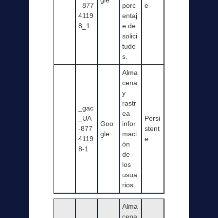
gle
_877
porc
e
4119
entaj
8_1
e de
solici
tude
s.
Alma
cena
y
rastr
_gac
ea
_UA
Persi
Goo
infor
-877
stent
gle
maci
4119
e
ón
8-1
de
los
usua
rios.
Alma
cena