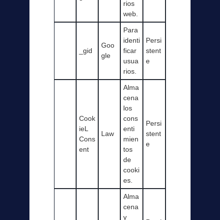
rios
web.
Para
identi
Persi
Goo
_gid
ficar
stent
gle
usua
e
rios.
Alma
cena
los
Cook
cons
Persi
ieL
enti
Law
stent
Cons
mien
e
ent
tos
de
cooki
es.
Alma
cena
y