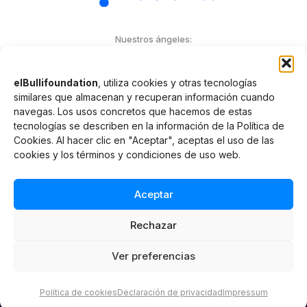
Nuestros ángeles:
elBullifoundation
, utiliza cookies y otras tecnologías
similares que almacenan y recuperan información cuando
navegas. Los usos concretos que hacemos de estas
tecnologías se describen en la información de la Política de
Cookies. Al hacer clic en "Aceptar", aceptas el uso de las
© elBullifoundation
cookies y los términos y condiciones de uso web.
Términos y condiciones
Aceptar
Aviso legal y Política de privacidad
Política de cookies
Rechazar
Condiciones de venta y reserva web
Ver preferencias
Prevención de delitos
CA
ES
EN
Política de cookies
Declaración de privacidad
Impressum