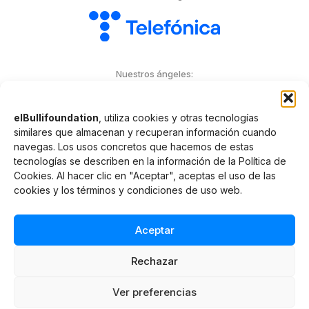
Nuestros ángeles:
elBullifoundation
, utiliza cookies y otras tecnologías
similares que almacenan y recuperan información cuando
navegas. Los usos concretos que hacemos de estas
tecnologías se describen en la información de la Política de
Cookies. Al hacer clic en "Aceptar", aceptas el uso de las
© elBullifoundation
cookies y los términos y condiciones de uso web.
Términos y condiciones
Aceptar
Aviso legal y Política de privacidad
Política de cookies
Rechazar
Condiciones de venta y reserva web
Ver preferencias
Prevención de delitos