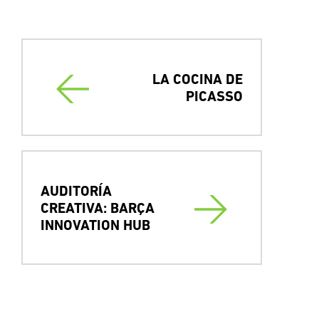
Presentaciones
Aprender a innovar con el ARA Lab y Ferran Adrià
LA COCINA DE
PICASSO
AUDITORÍA
CREATIVA: BARÇA
INNOVATION HUB
Material audiovisual
Versión en inglés