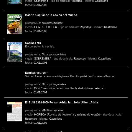
medio:
Spanorama
-
tipo de artículo:
Reportaje
-
idioma:
Castellano
fecha:
01/01/2003
Madrid:Capital de la cocina del mundo
protagonista:
elBullirestaurante
medio:
COMER Y BEBER
-
tipo de artículo:
Reportaje
-
idioma:
Castellano
fecha:
01/01/2003
Cocinas NH
Encuentro en la cumbre.
protagonista:
Otros protagonistas
medio:
SOBREMESA
-
tipo de artículo:
Reportaje
-
idioma:
Castellano
fecha:
01/01/2003
Espress yourself
Sie und Lavazza, ein unschlagbares Duo für perfekten Espresso-Genuss
protagonista:
Otros protagonistas
medio:
First Class
-
tipo de artículo:
Publicidad
-
idioma:
Alemán
fecha:
01/01/2003
El Bulli 1998-2000 Ferran Adrià,Juli Soler,Albert Adrià
protagonista:
elBullirestaurante
medio:
HORECA (Revista de hostelería y turismo de Aragón)
-
tipo de artículo:
Reportaje
-
idioma:
Castellano
fecha:
01/01/2003