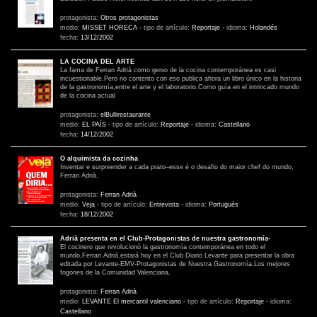
protagonista:
Otros protagonistas
medio:
MISSET HORECA
-
tipo de artículo:
Reportaje
-
idioma:
Holandés
fecha:
13/12/2002
LA COCINA DEL ARTE
La fama de Ferran Adrià como genio de la cocina contemporánea es casi
incuestionable.Pero no contento con eso publica ahora un libro único en la historia
de la gastronomía,entre el arte y el laboratorio.Como guía en el intrincado mundo
de la cocina actual
protagonista:
elBullirestaurante
medio:
EL PAÍS
-
tipo de artículo:
Reportaje
-
idioma:
Castellano
fecha:
14/12/2002
O alquimista da cozinha
Inventar e surpreender a cada prato–esse é o desafio do maior chef do mundo,
Ferran Adrià.
protagonista:
Ferran Adrià
medio:
Veja
-
tipo de artículo:
Entrevista
-
idioma:
Portugués
fecha:
18/12/2002
Adrià presenta en el Club-Protagonistas de nuestra gastronomía-
El cocinero que revolucionó la gastronomía contemporánea en todo el
mundo,Ferran Adriá,estará hoy en el Club Diario Levante para presentar la obra
editada por Levante-EMV-Protagonistas de Nuestra Gastronomía.Los mejores
fogones de la Comunidad Valenciana.
protagonista:
Ferran Adrià
medio:
LEVANTE El mercantil valenciano
-
tipo de artículo:
Reportaje
-
idioma:
Castellano