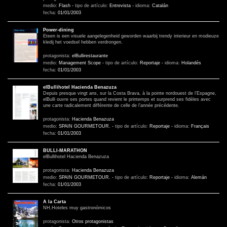
medio:
Flash
-
tipo de artículo:
Entrevista
-
idioma:
Catalán
fecha:
01/01/2003
Power-dining
Eteen is een visuele aangelegenheid geworden waarbij trendy interieur en modieuze
kledij het voedsel hebben verdrongen.
protagonista:
elBullirestaurante
medio:
Management Scope
-
tipo de artículo:
Reportaje
-
idioma:
Holandés
fecha:
01/01/2003
elBullihotel Hacienda Benazuza
Depuis presque vingt ans, sur la Costa Brava, à la pointe nordouest de l’Espagne,
elBulli ouvre ses portes quand revient le printemps et surprend ses fidèles avec
une carte radicalement différente de celle de l’année précédente.
protagonista:
Hacienda Benazuza
medio:
SPAIN GOURMETOUR.
-
tipo de artículo:
Reportaje
-
idioma:
Français
fecha:
01/01/2003
BULLI-MARATHON
elBullihotel Hacienda Benazuza
protagonista:
Hacienda Benazuza
medio:
SPAIN GOURMETOUR.
-
tipo de artículo:
Reportaje
-
idioma:
Alemán
fecha:
01/01/2003
A la Carta
NH,Hoteles muy gastronómicos
protagonista:
Otros protagonistas