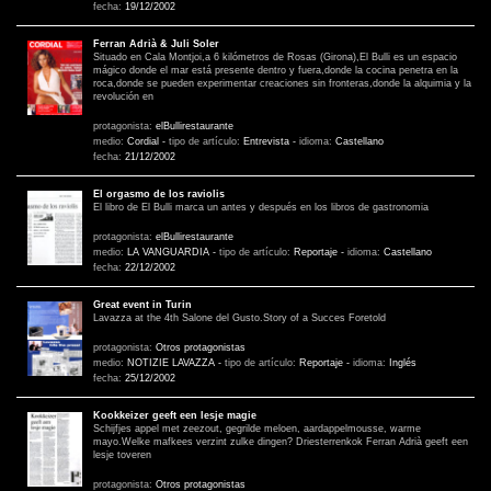
fecha:
19/12/2002
Ferran Adrià & Juli Soler
Situado en Cala Montjoi,a 6 kilómetros de Rosas (Girona),El Bulli es un espacio
mágico donde el mar está presente dentro y fuera,donde la cocina penetra en la
roca,donde se pueden experimentar creaciones sin fronteras,donde la alquimia y la
revolución en
protagonista:
elBullirestaurante
medio:
Cordial
-
tipo de artículo:
Entrevista
-
idioma:
Castellano
fecha:
21/12/2002
El orgasmo de los raviolis
El libro de El Bulli marca un antes y después en los libros de gastronomia
protagonista:
elBullirestaurante
medio:
LA VANGUARDIA
-
tipo de artículo:
Reportaje
-
idioma:
Castellano
fecha:
22/12/2002
Great event in Turin
Lavazza at the 4th Salone del Gusto.Story of a Succes Foretold
protagonista:
Otros protagonistas
medio:
NOTIZIE LAVAZZA
-
tipo de artículo:
Reportaje
-
idioma:
Inglés
fecha:
25/12/2002
Kookkeizer geeft een lesje magie
Schijfjes appel met zeezout, gegrilde meloen, aardappelmousse, warme
mayo.Welke mafkees verzint zulke dingen? Driesterrenkok Ferran Adrià geeft een
lesje toveren
protagonista:
Otros protagonistas