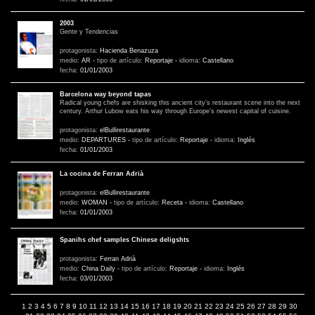
2003
Gente y Tendencias
protagonista:
Hacienda Benazuza
medio:
AR
-
tipo de artículo:
Reportaje
-
idioma:
Castellano
fecha:
01/01/2003
Barcelona way beyond tapas
Radical young chefs are shisking this ancient city’s restaurant scene into the next
century. Arthur Lubow eats his way through Europe’s newest capital of cuisine.
protagonista:
elBullirestaurante
medio:
DEPARTURES
-
tipo de artículo:
Reportaje
-
idioma:
Inglés
fecha:
01/01/2003
La cocina de Ferran Adrià
protagonista:
elBullirestaurante
medio:
WOMAN
-
tipo de artículo:
Receta
-
idioma:
Castellano
fecha:
01/01/2003
Spanihs chef samples Chinese deligshts
protagonista:
Ferran Adrià
medio:
China Daily
-
tipo de artículo:
Reportaje
-
idioma:
Inglés
fecha:
03/01/2003
1
2
3
4
5
6
7
8
9
10
11
12
13
14
15
16
17
18
19
20
21
22
23
24
25
26
27
28
29
30