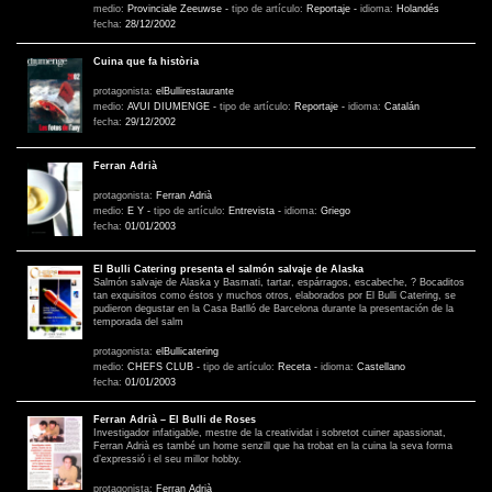
medio:
Provinciale Zeeuwse
-
tipo de artículo:
Reportaje
-
idioma:
Holandés
fecha:
28/12/2002
Cuina que fa història
protagonista:
elBullirestaurante
medio:
AVUI DIUMENGE
-
tipo de artículo:
Reportaje
-
idioma:
Catalán
fecha:
29/12/2002
Ferran Adrià
protagonista:
Ferran Adrià
medio:
E Y
-
tipo de artículo:
Entrevista
-
idioma:
Griego
fecha:
01/01/2003
El Bulli Catering presenta el salmón salvaje de Alaska
Salmón salvaje de Alaska y Basmati, tartar, espárragos, escabeche, ? Bocaditos
tan exquisitos como éstos y muchos otros, elaborados por El Bulli Catering, se
pudieron degustar en la Casa Batlló de Barcelona durante la presentación de la
temporada del salm
protagonista:
elBullicatering
medio:
CHEFS CLUB
-
tipo de artículo:
Receta
-
idioma:
Castellano
fecha:
01/01/2003
Ferran Adrià – El Bulli de Roses
Investigador infatigable, mestre de la creatividat i sobretot cuiner apassionat,
Ferran Adrià es també un home senzill que ha trobat en la cuina la seva forma
d’expressió i el seu millor hobby.
protagonista:
Ferran Adrià