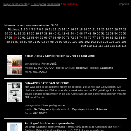
lo que se ha escrito
>
3. Búsqueda predefinida
>
Resultados
imprimir
Número de artículos encontrados: 3458
Páginas:
1
2
3
4
5
6
7
8
9
10
11
12
13
14
15
16
17
18
19
20
21
22
23
24
25
26
27
28
29
30
31
32
33
34
35
36
37
38
39
40
41
42
43
44
45
46
47
48
49
50
51
52
53
54
55
56
57
58
59
60
61
62
63
64
65
66
67
68
69
70
71
72
73
74
75
76
77
78
79
80
81
82
83
84
85
86
87
88
89
90
91
92
93
94
95
96
97
98
99
100
101
102
103
104
105
106
107
108
109
110
111
112
113
114
115
116
Ferran Adrià y Criville reciben la Creu de Sant Jordi
protagonista:
Ferran Adrià
medio:
EL PERIÓDICO
-
tipo de artículo:
Reportaje
-
idioma:
Castellano
fecha:
04/12/2002
SMAAKSENSATIE VAN DE EEUW
Het was also ik op audiente mocht bij de paus, zei Schilo van Coevoorden. De
chef van restaurant Blakes was deze week één van de 150 gelukkige koks die een
plaats konden bemachtigen in de Sint Olofskapel.In het conferentiecentrum van het
NH hotel Barbiz
protagonista:
Otros protagonistas
medio:
De Telegraaf
-
tipo de artículo:
Reportaje
-
idioma:
Holandés
fecha:
07/12/2002
Adrià geeft kookles voor gevorderden
De grote Spaanse driesterrenkok Ferran Adrià geeft in de Olafkapel van het NH
Barbizon Palace Hotel kookles aan zo’n 150 koks en journalisten.