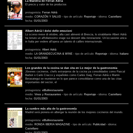
La Maestria de Ferran Adrià
El precio y valor de los productos
protagonista:
Ferran Adrià
medio:
CORAZÓN Y SALUD
-
tipo de artículo:
Reportaje
-
idioma:
Castellano
fecha:
01/01/2003
Albert Adrià I dolci delle emozioni
Lo scorso mese di ottobre, alla cast alimenti di Brescia, lo strabiliante Albert Adrià
ha tenuto un affollatissimo stage sui dessert dda ristorazione. Un’occasione unica
in Italia per vedere all’opera un talento di calibro internazionale.
protagonista:
Albert Adrià
medio:
LA GRANDECUCINA & WINE
-
tipo de artículo:
Reportaje
-
idioma:
Italiano
fecha:
01/01/2003
Los grandes de la cocina se dan cita en Lo mejor de la gastronomia
Jóvenes cocineros, chefs extranjeros de la cocina ya consolidados como Pascal
Barbot o Carlo Cracco y españoles como Carles Gaig, Ferran Adrià o Martin
Berasategui se reunieron en lo que parece consolidarse como una de las citas
importantes del sector, el
protagonista:
elBullirestaurante
medio:
Vinos y Restaurantes
-
tipo de artículo:
Reportaje
-
idioma:
Castellano
fecha:
01/01/2003
La cumbre más alta de la gastronomía
Madrid será pionera en albergar la reunión de los mejores cocineros del mundo.
protagonista:
elBullirestaurante
medio:
RONDA IBERIA MAGAZINE
-
tipo de artículo:
Publicidad
-
idioma:
Castellano
fecha:
01/01/2003