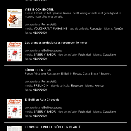
VIES IS OOK EMOTIE.
Eten in El Bulli, in het Spaanse Rosas, heeft weinig of niets met gezelligheid te
maken, maar alles met emotie.
protagonista:
Ferran Adrià
medio:
VOLKSKRANT MAGAZINE
-
tipo de artículo:
Reportaje
-
idioma:
Alemán
fecha:
01/09/1999
Los grandes profesionales reconocen lo mejor
protagonista:
elBullirestaurante
medio:
SABER Y SABOR
-
tipo de artículo:
Publicidad
-
idioma:
Castellano
fecha:
01/09/1999
KÜCHEIDEEN. TIPP.
Ferran Adrià vom Restaurant El Bulli in Rosas, Costa Brava / Spanien.
protagonista:
Ferran Adrià
medio:
FREUNDIN
-
tipo de artículo:
Reportaje
-
idioma:
Alemán
fecha:
01/09/1999
El Bulli en Aula Chocovic
protagonista:
elBullirestaurante
medio:
SABER Y SABOR
-
tipo de artículo:
Publicidad
-
idioma:
Castellano
fecha:
01/09/1999
L’ESPAGNE FINIT LE SIÈCLE EN BEAUTÉ.