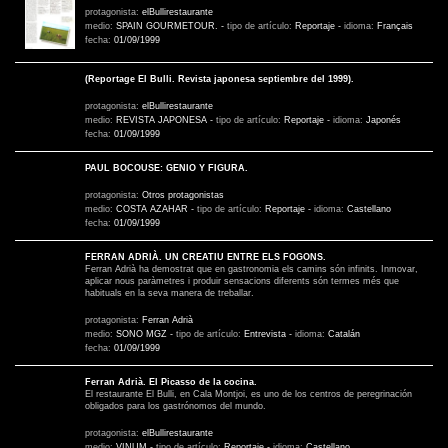
protagonista:
elBullirestaurante
medio:
SPAIN GOURMETOUR.
-
tipo de artículo:
Reportaje
-
idioma:
Français
fecha:
01/09/1999
(Reportage El Bulli. Revista japonesa septiembre del 1999).
protagonista:
elBullirestaurante
medio:
REVISTA JAPONESA
-
tipo de artículo:
Reportaje
-
idioma:
Japonés
fecha:
01/09/1999
PAUL BOCOUSE: GENIO Y FIGURA.
protagonista:
Otros protagonistas
medio:
COSTA AZAHAR
-
tipo de artículo:
Reportaje
-
idioma:
Castellano
fecha:
01/09/1999
FERRAN ADRIÀ. UN CREATIU ENTRE ELS FOGONS.
Ferran Adrià ha demostrat que en gastronomia els camins són infinits. Inmovar,
aplicar nous paràmetres i produir sensacions diferents són termes més que
habituals en la seva manera de treballar.
protagonista:
Ferran Adrià
medio:
SONO MGZ
-
tipo de artículo:
Entrevista
-
idioma:
Catalán
fecha:
01/09/1999
Ferran Adrià. El Picasso de la cocina.
El restaurante El Bulli, en Cala Montjoi, es uno de los centros de peregrinación
obligados para los gastrónomos del mundo.
protagonista:
elBullirestaurante
medio:
VINUM
-
tipo de artículo:
Reportaje
-
idioma:
Castellano