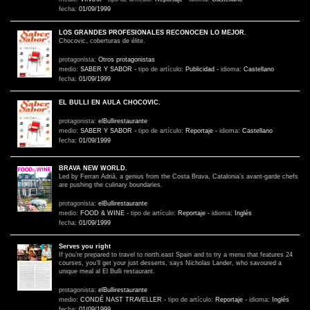
fecha:
01/09/1999
LOS GRANDES PROFESIONALES RECONOCEN LO MEJOR.
Chocovic, coberturas de élite.
protagonista:
Otros protagonistas
medio:
SABER Y SABOR
-
tipo de artículo:
Publicidad
-
idioma:
Castellano
fecha:
01/09/1999
EL BULLI EN AULA CHOCOVIC.
protagonista:
elBullirestaurante
medio:
SABER Y SABOR
-
tipo de artículo:
Reportaje
-
idioma:
Castellano
fecha:
01/09/1999
BRAVA NEW WORLD.
Led by Ferran Adrià, a genius from the Costa Brava, Catalonia’s avant-garde chefs
are pushing the culinary boundaries.
protagonista:
elBullirestaurante
medio:
FOOD & WINE
-
tipo de artículo:
Reportaje
-
idioma:
Inglés
fecha:
01/09/1999
Serves you right
If you’re prepared to travel to north.east Spain and to try a menu that features 24
courses, you’ll get your just desserts, says Nicholas Lander, who savoured a
unique meal al El Bulli restaurant.
protagonista:
elBullirestaurante
medio:
CONDÉ NAST TRAVELLER
-
tipo de artículo:
Reportaje
-
idioma:
Inglés
fecha:
01/09/1999