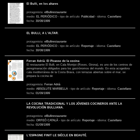
El Bulli, en los altares
protagonista:
elBullirestaurante
medio:
EL PERIÓDICO
-
tipo de artículo:
Publicidad
-
idioma:
Castellano
fecha:
30/08/1999
EL BULLI, A L’ALTAR.
protagonista:
elBullirestaurante
medio:
EL PERIÓDICO
-
tipo de artículo:
Reportaje
-
idioma:
Castellano
fecha:
30/08/1999
Ferran Adrià. El Picasso de la cocina
El restaurante El Bulli, en Cala Montjoi (Roses, Girona), es uno de los centros de
peregrinanación obligados para los gastrónomos del mundo. En esta acogedora
cala mediterránea de la Costa Brava, con terrazas abiertas sobre el mar, se
prepara la cocina de
protagonista:
Ferran Adrià
medio:
ABSOLUTE MARBELLA
-
tipo de artículo:
Reportaje
-
idioma:
Castellano
fecha:
01/09/1999
LA COCINA TRADICIONAL Y LOS JÓVENES COCINEROS ANTE LA
REVOLUCIÓN BULLIANA.
protagonista:
elBullirestaurante
medio:
ORFEÓ CATALÀ
-
tipo de artículo:
Reportaje
-
idioma:
Castellano
fecha:
01/09/1999
L’ESPAGNE FINIT LE SIÈCLE EN BEAUTÉ.