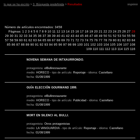
lo que se ha escrito
>
3. Búsqueda predefinida
>
Resultados
imprimir
Número de artículos encontrados: 3458
Páginas:
1
2
3
4
5
6
7
8
9
10
11
12
13
14
15
16
17
18
19
20
21
22
23
24
25
26
27
28
29
30
31
32
33
34
35
36
37
38
39
40
41
42
43
44
45
46
47
48
49
50
51
52
53
54
55
56
57
58
59
60
61
62
63
64
65
66
67
68
69
70
71
72
73
74
75
76
77
78
79
80
81
82
83
84
85
86
87
88
89
90
91
92
93
94
95
96
97
98
99
100
101
102
103
104
105
106
107
108
109
110
111
112
113
114
115
116
NOVENA SEMANA DE INTXAURRONDO.
protagonista:
elBullirestaurante
medio:
HORECO
-
tipo de artículo:
Reportaje
-
idioma:
Castellano
fecha:
01/08/1999
GUÍA ELECCIÓN GOURMAND 1999.
protagonista:
elBullirestaurante
medio:
HORECO
-
tipo de artículo:
Publicidad
-
idioma:
Castellano
fecha:
01/08/1999
MORT EN SILENCI AL BULLI.
protagonista:
Otros protagonistas
medio:
LA VANGUARDIA
-
tipo de artículo:
Reportaje
-
idioma:
Castellano
fecha:
01/08/1999