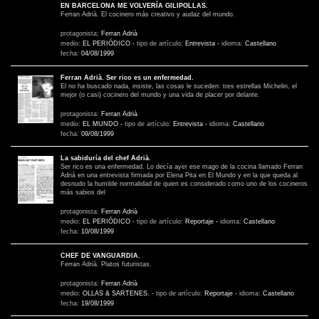
EN BARCELONA ME VOLVERÍA GILIPOLLAS.
Ferran Adrià. El cocinero más creativo y audaz del mundo.
protagonista:
Ferran Adrià
medio:
EL PERIÓDICO
-
tipo de artículo:
Entrevista
-
idioma:
Castellano
fecha:
04/08/1999
Ferran Adrià. Ser rico es un enfermedad.
El no ha buscado nada, insiste, las cosas le suceden: tres estrellas Michelin, el
mejor (o casi) cocinero del mundo y una vida de placer por delante.
protagonista:
Ferran Adrià
medio:
EL MUNDO
-
tipo de artículo:
Entrevista
-
idioma:
Castellano
fecha:
09/08/1999
La sabiduría del chef Adrià.
Ser rico es una enfermedad. Lo decía ayer ese mago de la cocina llamado Ferran
Adrià en una entrevista firmada por Elena Pita en El Mundo y en la que queda al
desnudo la humilde normalidad de quien es considerado como uno de los cocineros
más sabios del
protagonista:
Ferran Adrià
medio:
EL PERIÓDICO
-
tipo de artículo:
Reportaje
-
idioma:
Castellano
fecha:
10/08/1999
CHEF DE VANGUARDIA.
Ferran Adrià. Platos futuristas.
protagonista:
Ferran Adrià
medio:
OLLAS & SARTENES.
-
tipo de artículo:
Reportaje
-
idioma:
Castellano
fecha:
19/08/1999