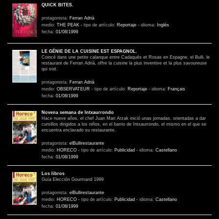
QUICK BITES.
protagonista:
Ferran Adrià
medio:
THE PEAK
-
tipo de artículo:
Reportaje
-
idioma:
Inglés
fecha:
01/08/1999
LE GÉNIE DE LA CUISINE EST ESPAGNOL.
Coincé dans une petite calanque entre Cadaqués et Rosas en Espagne, el Bulli, le
restaurant de Ferran Adrià, offre la cuisine la plus inventive et la plus savoureuse
qui soit.
protagonista:
Ferran Adrià
medio:
OBSERVATEUR
-
tipo de artículo:
Reportaje
-
idioma:
Français
fecha:
01/08/1999
Novena semana de Intxaurrondo
Hace nueve años, el chef Juan Mari Arzak inició unas jornadas, orientadas a dar
cursillos dirigidos a los niños, en el barrio de Intxaurrondo, el mismo en el que se
encuentra enclavado su restaurante.
protagonista:
elBullirestaurante
medio:
HORECO
-
tipo de artículo:
Publicidad
-
idioma:
Castellano
fecha:
01/08/1999
Los libros
Guía Elección Gourmand 1999
protagonista:
elBullirestaurante
medio:
HORECO
-
tipo de artículo:
Publicidad
-
idioma:
Castellano
fecha:
01/08/1999