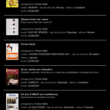
protagonista:
Ferran Adrià
medio:
WOMAN
-
tipo de artículo:
Receta
-
idioma:
Castellano
fecha:
01/06/2007
Stimme hinter der szene:
Denn wovon lebt der mensch?
protagonista:
Ferran Adrià
medio:
KULTUR SPIEGEL
-
tipo de artículo:
Reportaje
-
idioma:
Alemán
fecha:
01/06/2007
Ferran Adrià
protagonista:
Ferran Adrià
medio:
CUISINE KINGDOM PUBLISHING INC.
-
tipo de artículo:
Sin definir
-
idioma:
Japonés
fecha:
01/06/2007
Arroz: mucho por descubrir.
Grandes maestros mostraron en cullera las posibilidades culinarias del arroz.
protagonista:
Ferran Adrià
medio:
HORECO
-
tipo de artículo:
Reportaje
-
idioma:
Castellano
fecha:
01/06/2007
Un peu d’elBulli au Luxembourg
Gastronome et européen reconnu
protagonista:
Ferran Adrià
medio:
LE QUOTIDIEN
-
tipo de artículo:
Entrevista
-
idioma:
Français