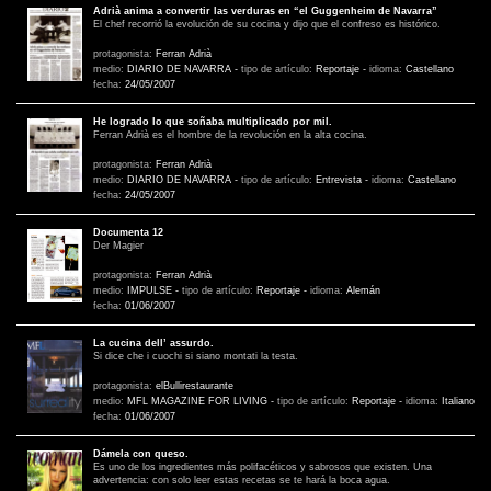
Adrià anima a convertir las verduras en “el Guggenheim de Navarra”
El chef recorrió la evolución de su cocina y dijo que el confreso es histórico.
protagonista:
Ferran Adrià
medio:
DIARIO DE NAVARRA
-
tipo de artículo:
Reportaje
-
idioma:
Castellano
fecha:
24/05/2007
He logrado lo que soñaba multiplicado por mil.
Ferran Adrià es el hombre de la revolución en la alta cocina.
protagonista:
Ferran Adrià
medio:
DIARIO DE NAVARRA
-
tipo de artículo:
Entrevista
-
idioma:
Castellano
fecha:
24/05/2007
Documenta 12
Der Magier
protagonista:
Ferran Adrià
medio:
IMPULSE
-
tipo de artículo:
Reportaje
-
idioma:
Alemán
fecha:
01/06/2007
La cucina dell’ assurdo.
Si dice che i cuochi si siano montati la testa.
protagonista:
elBullirestaurante
medio:
MFL MAGAZINE FOR LIVING
-
tipo de artículo:
Reportaje
-
idioma:
Italiano
fecha:
01/06/2007
Dámela con queso.
Es uno de los ingredientes más polifacéticos y sabrosos que existen. Una
advertencia: con solo leer estas recetas se te hará la boca agua.