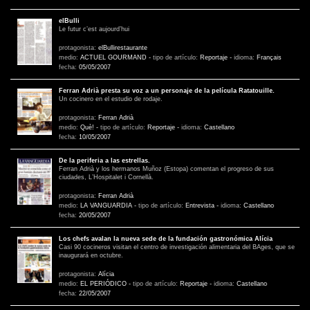
elBulli
Le futur c’est aujourd’hui
protagonista:
elBullirestaurante
medio:
ACTUEL GOURMAND
-
tipo de artículo:
Reportaje
-
idioma:
Français
fecha:
05/05/2007
Ferran Adrià presta su voz a un personaje de la película Ratatouille.
Un cocinero en el estudio de rodaje.
protagonista:
Ferran Adrià
medio:
Què!
-
tipo de artículo:
Reportaje
-
idioma:
Castellano
fecha:
10/05/2007
De la periferia a las estrellas.
Ferran Adrià y los hermanos Muñoz (Estopa) comentan el progreso de sus
ciudades, L’Hospitalet i Cornellà.
protagonista:
Ferran Adrià
medio:
LA VANGUARDIA
-
tipo de artículo:
Entrevista
-
idioma:
Castellano
fecha:
20/05/2007
Los chefs avalan la nueva sede de la fundación gastronómica Alícia
Casi 90 cocineros visitan el centro de investigación alimentaria del BAges, que se
inaugurará en octubre.
protagonista:
Alícia
medio:
EL PERIÓDICO
-
tipo de artículo:
Reportaje
-
idioma:
Castellano
fecha:
22/05/2007