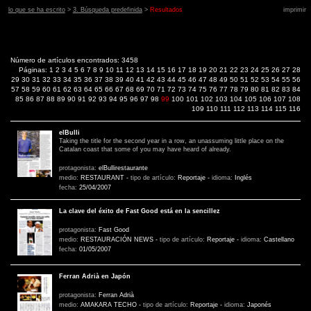
lo que se ha escrito
>
3. Búsqueda predefinida
>
Resultados
imprimir
Número de artículos encontrados: 3458
Páginas:
1
2
3
4
5
6
7
8
9
10
11
12
13
14
15
16
17
18
19
20
21
22
23
24
25
26
27
28
29
30
31
32
33
34
35
36
37
38
39
40
41
42
43
44
45
46
47
48
49
50
51
52
53
54
55
56
57
58
59
60
61
62
63
64
65
66
67
68
69
70
71
72
73
74
75
76
77
78
79
80
81
82
83
84
85
86
87
88
89
90
91
92
93
94
95
96
97
98
99
100
101
102
103
104
105
106
107
108
109
110
111
112
113
114
115
116
elBulli
Taking the title for the second year in a row, an unassuming little place on the
Catalan coast that some of you may have heard of already.
protagonista:
elBullirestaurante
medio:
RESTAURANT
-
tipo de artículo:
Reportaje
-
idioma:
Inglés
fecha:
25/04/2007
La clave del éxito de Fast Good está en la sencillez
protagonista:
Fast Good
medio:
RESTAURACIÓN NEWS
-
tipo de artículo:
Reportaje
-
idioma:
Castellano
fecha:
01/05/2007
Ferran Adrià en Japón
protagonista:
Ferran Adrià
medio:
AMAKARA TECHO
-
tipo de artículo:
Reportaje
-
idioma:
Japonés