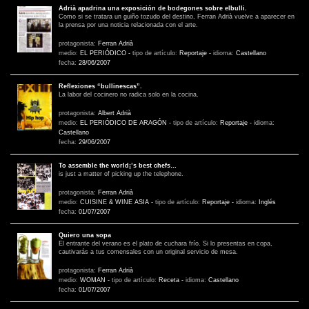
Adrià apadrina una exposición de bodegones sobre elbulli.
Como si se tratara un guiño tozudo del destino, Ferran Adrià vuelve a aparecer en
la prensa por una noticia relacionada con el arte.
protagonista:
Ferran Adrià
medio:
EL PERIÓDICO
-
tipo de artículo:
Reportaje
-
idioma:
Castellano
fecha:
28/06/2007
Reflexiones “bullinescas”.
La labor del cocinero no radica solo en la cocina.
protagonista:
Albert Adrià
medio:
EL PERIÓDICO DE ARAGÓN
-
tipo de artículo:
Reportaje
-
idioma:
Castellano
fecha:
29/06/2007
To assemble the world¡’s best chefs…
is just a matter of picking up the telephone.
protagonista:
Ferran Adrià
medio:
CUISINE & WINE ASIA
-
tipo de artículo:
Reportaje
-
idioma:
Inglés
fecha:
01/07/2007
Quiero una sopa
El entrante del verano es el plato de cuchara frío. Si lo presentas en copa,
cautivarás a tus comensales con un original servicio de mesa.
protagonista:
Ferran Adrià
medio:
WOMAN
-
tipo de artículo:
Receta
-
idioma:
Castellano
fecha:
01/07/2007