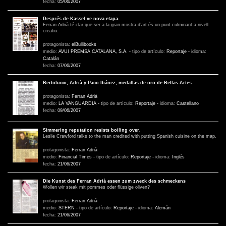
fecha:
05/06/2007
Després de Kassel ve nova etapa.
Ferran Adrià té clar que ser a la gran mostra d’art és un punt culminant a nivell
creatiu.
protagonista:
elBullibooks
medio:
AVUI PREMSA CATALANA, S.A.
-
tipo de artículo:
Reportaje
-
idioma:
Catalán
fecha:
07/06/2007
Bertolucci, Adrià y Paco Ibánez, medallas de oro de Bellas Artes.
protagonista:
Ferran Adrià
medio:
LA VANGUARDIA
-
tipo de artículo:
Reportaje
-
idioma:
Castellano
fecha:
09/06/2007
Simmering reputation resists boiling over.
Leslie Crawford talks to the man credited with putting Spanish cuisine on the map.
protagonista:
Ferran Adrià
medio:
Financial Times
-
tipo de artículo:
Reportaje
-
idioma:
Inglés
fecha:
21/06/2007
Die Kunst des Ferran Adrià essen zum zweck des schmeckens
Wollen wir steak mit pommes oder flüssige oliven?
protagonista:
Ferran Adrià
medio:
STERN
-
tipo de artículo:
Reportaje
-
idioma:
Alemán
fecha:
21/06/2007