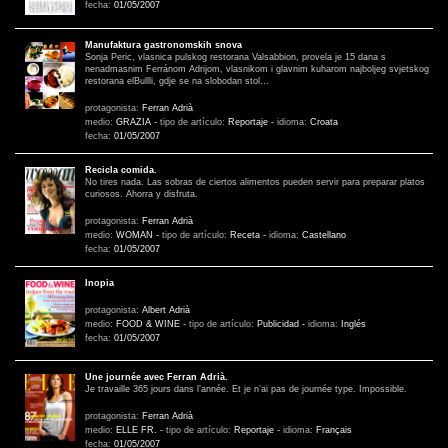
fecha:
01/05/2007
Manufaktura gastronomskih snova
Sonja Peric, vlasnica pulskog restorana Valsabbion, provela je 15 dana s
nenadmasnim Ferránom Adrijom, vlasnikom i glavnim kuharom najboljeg svjetskog
restorana elBullli, gdje se na slobodan stol…
protagonista:
Ferran Adrià
medio:
GRAZIA
-
tipo de artículo:
Reportaje
-
idioma:
Croata
fecha:
01/05/2007
Recicla comida.
No tires nada. Las sobras de ciertos alimentos pueden servir para preparar platos
curiosos. Ahorra y disfruta.
protagonista:
Ferran Adrià
medio:
WOMAN
-
tipo de artículo:
Receta
-
idioma:
Castellano
fecha:
01/05/2007
Inopia
protagonista:
Albert Adrià
medio:
FOOD & WINE
-
tipo de artículo:
Publicidad
-
idioma:
Inglés
fecha:
01/05/2007
Une journée avec Ferran Adrià.
Je travaille 365 jours dans l’année. Et je n’ai pas de journée type. Impossible.
protagonista:
Ferran Adrià
medio:
ELLE FR.
-
tipo de artículo:
Reportaje
-
idioma:
Français
fecha:
01/05/2007