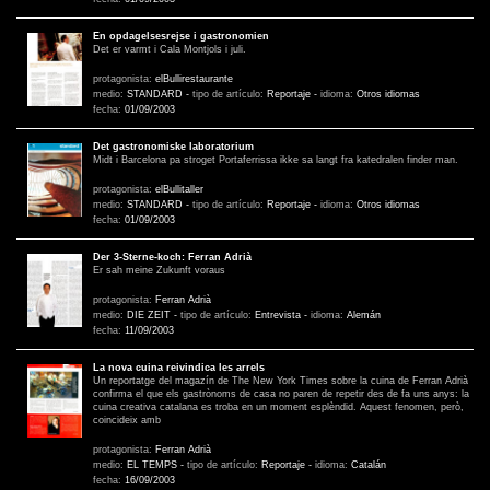
En opdagelsesrejse i gastronomien
Det er varmt i Cala Montjols i juli.
protagonista:
elBullirestaurante
medio:
STANDARD
-
tipo de artículo:
Reportaje
-
idioma:
Otros idiomas
fecha:
01/09/2003
Det gastronomiske laboratorium
Midt i Barcelona pa stroget Portaferrissa ikke sa langt fra katedralen finder man.
protagonista:
elBullitaller
medio:
STANDARD
-
tipo de artículo:
Reportaje
-
idioma:
Otros idiomas
fecha:
01/09/2003
Der 3-Sterne-koch: Ferran Adrià
Er sah meine Zukunft voraus
protagonista:
Ferran Adrià
medio:
DIE ZEIT
-
tipo de artículo:
Entrevista
-
idioma:
Alemán
fecha:
11/09/2003
La nova cuina reivindica les arrels
Un reportatge del magazín de The New York Times sobre la cuina de Ferran Adrià
confirma el que els gastrònoms de casa no paren de repetir des de fa uns anys: la
cuina creativa catalana es troba en un moment esplèndid. Aquest fenomen, però,
coincideix amb
protagonista:
Ferran Adrià
medio:
EL TEMPS
-
tipo de artículo:
Reportaje
-
idioma:
Catalán
fecha:
16/09/2003