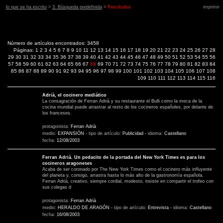
lo que se ha escrito
>
3. Búsqueda predefinida
>
Resultados
imprimir
Número de artículos encontrados: 3458
Páginas:
1
2
3
4
5
6
7
8
9
10
11
12
13
14
15
16
17
18
19
20
21
22
23
24
25
26
27
28
29
30
31
32
33
34
35
36
37
38
39
40
41
42
43
44
45
46
47
48
49
50
51
52
53
54
55
56
57
58
59
60
61
62
63
64
65
66
67
68
69
70
71
72
73
74
75
76
77
78
79
80
81
82
83
84
85
86
87
88
89
90
91
92
93
94
95
96
97
98
99
100
101
102
103
104
105
106
107
108
109
110
111
112
113
114
115
116
Adrià, el cocinero mediático
La consagración de Ferran Adrià y su restaurante el Bulli como la meca de la
cocina mundial puede arrastrar al resto de los cocineros españoles, por delante de
los franceses.
protagonista:
Ferran Adrià
medio:
EXPANSIÓN
-
tipo de artículo:
Publicidad
-
idioma:
Castellano
fecha:
12/08/2003
Ferran Adrià. Un pedacito de la portada del New York Times es para los
cocineros aragoneses
Acaba de ser coronado por The New York Times como el cocinero más influyente
del planeta y, consigo, arrastra hasta lo más alto de la gastronomía española.
Ferran Adrià, creativo, siempre cordial, modesto, insiste en compartir el trofeo con
sus colegas d
protagonista:
Ferran Adrià
medio:
HERALDO DE ARAGÓN
-
tipo de artículo:
Entrevista
-
idioma:
Castellano
fecha:
16/08/2003