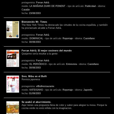
protagonista:
Ferran Adrià
medio:
LA MAÑANA DIARI DE PONENT
-
tipo de artículo:
Publicidad
-
idioma:
Catalán
fecha:
23/08/2003
Bienvenido Mr. Times
The New York Times ha destacado las virtudes de la cocina española, y también
ha proclamado alcalde a Ferran Adrià.
protagonista:
Ferran Adrià
medio:
DOMINICAL
-
tipo de artículo:
Reportaje
-
idioma:
Castellano
fecha:
30/08/2003
Ferran Adrià. El mejor cocinero del mundo
Quejarme sería insultar a la gente
protagonista:
Ferran Adrià
medio:
EL PERIÓDICO
-
tipo de artículo:
Entrevista
-
idioma:
Castellano
fecha:
30/08/2003
Sres. Mibu en el Bulli
Revista japonesa
protagonista:
elBullirestaurante
medio:
KATEIGAHO
-
tipo de artículo:
Reportaje
-
idioma:
Japonés
fecha:
01/09/2003
Se acabó el aburrimiento.
Aquí tienes una propuesta llena de color y sabor para alegrar tu mesa. Porque la
cocina verde no está reñida con la imaginacion.