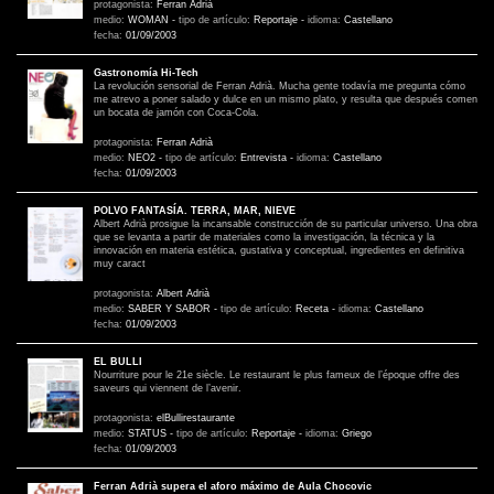
protagonista:
Ferran Adrià
medio:
WOMAN
-
tipo de artículo:
Reportaje
-
idioma:
Castellano
fecha:
01/09/2003
Gastronomía Hi-Tech
La revolución sensorial de Ferran Adrià. Mucha gente todavía me pregunta cómo
me atrevo a poner salado y dulce en un mismo plato, y resulta que después comen
un bocata de jamón con Coca-Cola.
protagonista:
Ferran Adrià
medio:
NEO2
-
tipo de artículo:
Entrevista
-
idioma:
Castellano
fecha:
01/09/2003
POLVO FANTASÍA. TERRA, MAR, NIEVE
Albert Adrià prosigue la incansable construcción de su particular universo. Una obra
que se levanta a partir de materiales como la investigación, la técnica y la
innovación en materia estética, gustativa y conceptual, ingredientes en definitiva
muy caract
protagonista:
Albert Adrià
medio:
SABER Y SABOR
-
tipo de artículo:
Receta
-
idioma:
Castellano
fecha:
01/09/2003
EL BULLI
Nourriture pour le 21e siècle. Le restaurant le plus fameux de l’époque offre des
saveurs qui viennent de l’avenir.
protagonista:
elBullirestaurante
medio:
STATUS
-
tipo de artículo:
Reportaje
-
idioma:
Griego
fecha:
01/09/2003
Ferran Adrià supera el aforo máximo de Aula Chocovic