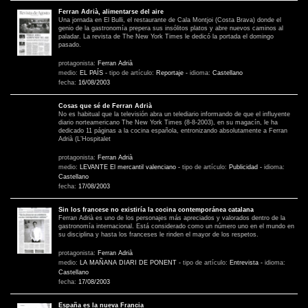
Ferran Adrià, alimentarse del aire
Una jornada en El Bulli, el restaurante de Cala Montjoi (Costa Brava) donde el
genio de la gastronomía prepera sus insólitos platos y abre nuevos caminos al
paladar. La revista de The New York Times le dedicó la portada el domingo
pasado.
protagonista:
Ferran Adrià
medio:
EL PAÍS
-
tipo de artículo:
Reportaje
-
idioma:
Castellano
fecha:
16/08/2003
Cosas que sé de Ferran Adrià
No es habitual que la televisión abra un telediario informando de que el influyente
diario norteamericano The New York Times (8-8-2003), en su magacín, le ha
dedicado 11 páginas a la cocina española, entronizando absolutamente a Ferran
Adrià (L’Hospitalet
protagonista:
Ferran Adrià
medio:
LEVANTE El mercantil valenciano
-
tipo de artículo:
Publicidad
-
idioma:
Castellano
fecha:
17/08/2003
Sin los francese no existiría la cocina contemporánea catalana
Ferran Adrià es uno de los personajes más apreciados y valorados dentro de la
gastronomía internacional. Está considerado como un número uno en el mundo en
su disciplina y hasta los franceses le rinden el mayor de los respetos.
protagonista:
Ferran Adrià
medio:
LA MAÑANA DIARI DE PONENT
-
tipo de artículo:
Entrevista
-
idioma:
Castellano
fecha:
17/08/2003
España es la nueva Francia