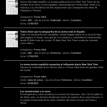
Nueva York habla español. La reciente publicación en el New York Times de las
virtudes de la nueva cocina española, representada por Ferran Adrià, frente a la
francesa y la coincidencia de dos exposiciones que contraponen las obras de
Velázquez y Picasso
protagonista:
Ferran Adrià
medio:
ABC
-
tipo de artículo:
Publicidad
-
idioma:
Castellano
fecha:
17/08/2003
Todos dicen que la vanguardia de la cocina está en España
Llegó a la restauración por casualidad, cuando fregaba platos en un local de Ibiza
para pagarse el verano, pero gracias a su audacia y creatividad ha revolucionado
desde El Bulli el arte de cocinar. El diario New York Times acaba de coronarle
como indiscu
protagonista:
Ferran Adrià
medio:
ABC
-
tipo de artículo:
Entrevista
-
idioma:
Castellano
fecha:
17/08/2003
La nueva cocina española conquista al influyente diario New York Time
Destaca la creatividad de los últimos años y a Ferran Adrià entre los grandes chefs
del mundo
protagonista:
Ferran Adrià
medio:
diario de avisos
-
tipo de artículo:
Entrevista
-
idioma:
Castellano
fecha:
22/08/2003
Les excentricitats a la cuina
El monopoli de la cuina mundial ja no la tenen els francesos. Això s’ha fet palès en
els últims anys. La doctrina dictada pel mestre de mestres de la cuina francesa i a
la vegada revolucionari de les artes culinàries del nostre veí país de França i
d’Euro