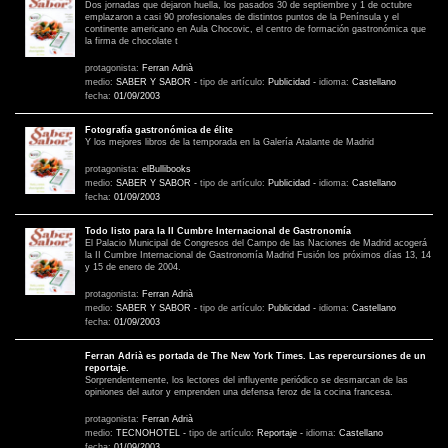
Dos jornadas que dejaron huella, los pasados 30 de septiembre y 1 de octubre
emplazaron a casi 90 profesionales de distintos puntos de la Península y el
continente americano en Aula Chocovic, el centro de formación gastronómica que
la firma de chocolate t
protagonista:
Ferran Adrià
medio:
SABER Y SABOR
-
tipo de artículo:
Publicidad
-
idioma:
Castellano
fecha:
01/09/2003
Fotografía gastronómica de élite
Y los mejores libros de la temporada en la Galería Atalante de Madrid
protagonista:
elBullibooks
medio:
SABER Y SABOR
-
tipo de artículo:
Publicidad
-
idioma:
Castellano
fecha:
01/09/2003
Todo listo para la II Cumbre Internacional de Gastronomía
El Palacio Municipal de Congresos del Campo de las Naciones de Madrid acogerá
la II Cumbre Internacional de Gastronomía Madrid Fusión los próximos días 13, 14
y 15 de enero de 2004.
protagonista:
Ferran Adrià
medio:
SABER Y SABOR
-
tipo de artículo:
Publicidad
-
idioma:
Castellano
fecha:
01/09/2003
Ferran Adrià es portada de The New York Times. Las repercursiones de un
reportaje.
Sorprendentemente, los lectores del influyente periódico se desmarcan de las
opiniones del autor y emprenden una defensa feroz de la cocina francesa.
protagonista:
Ferran Adrià
medio:
TECNOHOTEL
-
tipo de artículo:
Reportaje
-
idioma:
Castellano
fecha:
01/09/2003