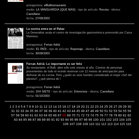
protagonista:
elBullirestaurante
medio:
LA VANGUARDIA (QUE MAS)
-
tipo de artículo:
Receta
-
idioma:
Castellano
fecha:
27/09/2003
La cocina entra en el Palau
La Generalitat avala el centro de investigación gastronómica promovido por Caixa
Manresa.
protagonista:
Ferran Adrià
medio:
EL PAÍS
-
tipo de artículo:
Reportaje
-
idioma:
Castellano
fecha:
30/09/2003
Ferran Adrià: Lo importante es ser feliz
Su restaurante, el Bulli, abre sólo seis meses al año. Cientos de personas
provenientes de todo el mundo reservan con 12 meses de anticipación para
disfrutar de su cocina. Pero ¿quién es este hombre considerado el mejor chef del
planeta?, ¿qué piensa de l
protagonista:
Ferran Adrià
medio:
DIA SIETE
-
tipo de artículo:
Entrevista
-
idioma:
Castellano
fecha:
01/10/2003
1
2
3
4
5
6
7
8
9
10
11
12
13
14
15
16
17
18
19
20
21
22
23
24
25
26
27
28
29
30
31
32
33
34
35
36
37
38
39
40
41
42
43
44
45
46
47
48
49
50
51
52
53
54
55
56
57
58
59
60
61
62
63
64
65
66
67
68
69
70
71
72
73
74
75
76
77
78
79
80
81
82
83
84
85
86
87
88
89
90
91
92
93
94
95
96
97
98
99
100
101
102
103
104
105
106
107
108
109
110
111
112
113
114
115
116