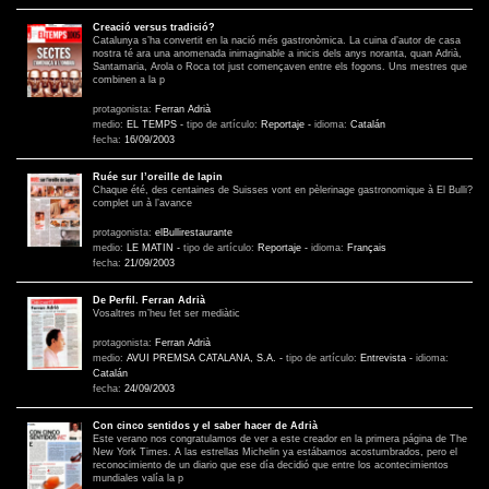
Creació versus tradició?
Catalunya s’ha convertit en la nació més gastronòmica. La cuina d’autor de casa
nostra té ara una anomenada inimaginable a inicis dels anys noranta, quan Adrià,
Santamaria, Arola o Roca tot just començaven entre els fogons. Uns mestres que
combinen a la p
protagonista:
Ferran Adrià
medio:
EL TEMPS
-
tipo de artículo:
Reportaje
-
idioma:
Catalán
fecha:
16/09/2003
Ruée sur l’oreille de lapin
Chaque été, des centaines de Suisses vont en pèlerinage gastronomique à El Bulli?
complet un à l’avance
protagonista:
elBullirestaurante
medio:
LE MATIN
-
tipo de artículo:
Reportaje
-
idioma:
Français
fecha:
21/09/2003
De Perfil. Ferran Adrià
Vosaltres m’heu fet ser mediàtic
protagonista:
Ferran Adrià
medio:
AVUI PREMSA CATALANA, S.A.
-
tipo de artículo:
Entrevista
-
idioma:
Catalán
fecha:
24/09/2003
Con cinco sentidos y el saber hacer de Adrià
Este verano nos congratulamos de ver a este creador en la primera página de The
New York Times. A las estrellas Michelin ya estábamos acostumbrados, pero el
reconocimiento de un diario que ese día decidió que entre los acontecimientos
mundiales valía la p