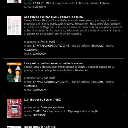
medio:
LA REPUBBLICA
-
tipo de artículo:
Entrevista
-
idioma:
Italiano
fecha:
07/05/2009
Los genios que han revolucionado la cocina.
Ferran Adrià y Heston Blumenthal ocupan el primer puesto y el segundo en la
prestigiosa lista de la publicación británica Restaurant. Hace unos días recibieron
en exclusiva al Magazine, a las pocas horas de conocer la noticia, para conversar
sobre el futuro de la alta cocina, su relaciones con el mundo del arte y la ciencia o
el posible fin del reinado francés en los fogones.
protagonista:
Ferran Adrià
medio:
LA VANGUARDIA MAGAZINE
-
tipo de artículo:
Entrevista
-
idioma:
Castellano
fecha:
10/05/2009
Los genios que han revolucionado la cocina.
Ferran Adrià y Heston Blumenthal ocupan el primer y segundo puesto en la
prestigiosa lista de la publicación británica Restaurant.
protagonista:
Ferran Adrià
medio:
LA VANGUARDIA MAGAZINE
-
tipo de artículo:
Entrevista
-
idioma:
Castellano
fecha:
10/05/2009
Dan Barber by Ferran Adrià
protagonista:
Otros protagonistas
medio:
TIME USA
-
tipo de artículo:
Reportaje
-
idioma:
Inglés
fecha:
11/05/2009
Inedit cruza el Atlántico.