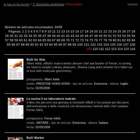
lo que se ha escrito
>
3. Búsqueda predefinida
>
Resultados
imprimir
Número de artículos encontrados: 3458
Páginas:
1
2
3
4
5
6
7
8
9
10
11
12
13
14
15
16
17
18
19
20
21
22
23
24
25
26
27
28
29
30
31
32
33
34
35
36
37
38
39
40
41
42
43
44
45
46
47
48
49
50
51
52
53
54
55
56
57
58
59
60
61
62
63
64
65
66
67
68
69
70
71
72
73
74
75
76
77
78
79
80
81
82
83
84
85
86
87
88
89
90
91
92
93
94
95
96
97
98
99
100
101
102
103
104
105
106
107
108
109
110
111
112
113
114
115
116
Bulli for Him.
Albert Adrià, elBulli’s mad-scientist dessert chef and brother of Ferran, is turning
his hand to simpler culinary pleasures. Sheena Liang asks whether he’s fallen out
of love with molecular gastronomy.
protagonista:
Albert Adrià
medio:
PRESTIGE HONG KONG
-
tipo de artículo:
Entrevista
-
idioma:
Inglés
fecha:
01/05/2009
La cucina è un laboratorio teatrale
Il libro che percorre una giornata al ristorante elBulli e l’occasione per discutere
dell’innovazione e della creatività che attraversano l’attività dello chef catalano
Ferran Adrià.
protagonista:
Ferran Adrià
medio:
ABITARE
-
tipo de artículo:
Entrevista
-
idioma:
Italiano
fecha:
01/05/2009
Bulli Market