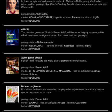
In town to sightsee and promote his book, Natura, elBulli’s pastry chef, Albert
Adrià, and his protégé, Kee Club’s Gianluigi Bonelli, share some trade secrets with
Christina Ko.
protagonista:
Albert Adrià
medio:
HONG KONG TATLER
-
tipo de artículo:
Entrevista
-
idioma:
Inglés
fecha:
01/05/2009
elBulli
The creative genius of Spain’s Ferran Adrià still burns as brightly as ever, while
elBulli continues to reign supreme. Just don’t bank on getting in.
protagonista:
elBullirestaurante
medio:
RESTAURANT
-
tipo de artículo:
Reportaje
-
idioma:
Inglés
fecha:
01/05/2009
Awangarda smaku
Ferran Adrià to takze dla wielu ojciec gastronomii molekularnej.
protagonista:
Ferran Adrià
medio:
CHIC LUXURY LIFESTYLE MAGAZINE
-
tipo de artículo:
Reportaje
-
idioma:
Polaco
fecha:
01/05/2009
Dulces crujientes
Pon el broche final a tus comidas con pequeñas explosiones de sabor y textura
que se deshacen en tu boca.
protagonista:
Ferran Adrià
medio:
WOMAN
-
tipo de artículo:
Receta
-
idioma:
Castellano
fecha:
01/05/2009