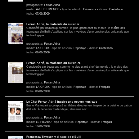
protagonista:
Ferran Adrià
medio:
AVUI DIUMENGE
-
tipo de artículo:
Entrevista
-
idioma:
Castellano
fecha:
07/06/2009
Ferran Adrià, la molécule du cuisiner.
Considéré par beaucoup comme -le plus grand chef du monte- le maître des
fourneaux d’elBulli s’explique sur les mystères d’une cuisine plus artisanale que
technologique.
protagonista:
Ferran Adrià
medio:
LA CROIX
-
tipo de artículo:
Reportaje
-
idioma:
Castellano
fecha:
08/06/2009
Ferran Adrià, la molécule du cuisinier.
Considerée par beaucoup comme -le plus grand chef du monde-, le maitre des
fourneaux d’elBulli s’explique sur les mystères d’une cuisine plus artisanale que
technologique.
protagonista:
Ferran Adrià
medio:
LA CROIX
-
tipo de artículo:
Reportaje
-
idioma:
Français
fecha:
08/06/2009
Le Chef Ferran Adrià inspire une oeuvre musicale
Bruno Mantovani a composé un thème directement inspiré de la cuisine du patron
d’elBulli. À découvrir Salle Pleyel, demanin soir.
protagonista:
Ferran Adrià
medio:
LE FIGARO
-
tipo de artículo:
Reportaje
-
idioma:
Français
fecha:
10/06/2009
Francesca Thyssen y el sexo de elBulli