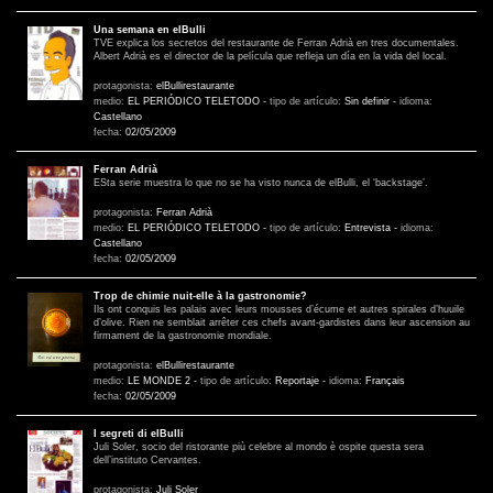
Una semana en elBulli
TVE explica los secretos del restaurante de Ferran Adrià en tres documentales.
Albert Adrià es el director de la película que refleja un día en la vida del local.
protagonista:
elBullirestaurante
medio:
EL PERIÓDICO TELETODO
-
tipo de artículo:
Sin definir
-
idioma:
Castellano
fecha:
02/05/2009
Ferran Adrià
ESta serie muestra lo que no se ha visto nunca de elBulli, el ‘backstage’.
protagonista:
Ferran Adrià
medio:
EL PERIÓDICO TELETODO
-
tipo de artículo:
Entrevista
-
idioma:
Castellano
fecha:
02/05/2009
Trop de chimie nuit-elle à la gastronomie?
Ils ont conquis les palais avec leurs mousses d’écume et autres spirales d’huuile
d’olive. Rien ne semblait arrêter ces chefs avant-gardistes dans leur ascension au
firmament de la gastronomie mondiale.
protagonista:
elBullirestaurante
medio:
LE MONDE 2
-
tipo de artículo:
Reportaje
-
idioma:
Français
fecha:
02/05/2009
I segreti di elBulli
Juli Soler, socio del ristorante più celebre al mondo è ospite questa sera
dell’instituto Cervantes.
protagonista:
Juli Soler