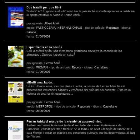
Due fratelli per due libri
“Natura” e “Un giorno a elBulli” sono usciti pressochè in contemporanea a celebrare
lo spirito creativo di Albert e Ferran Adrià.
protagonista:
Albert Adrià
medio:
PASTICCERIA INTERNAZIONALE
-
tipo de artículo:
Reportaje
-
idioma:
Italiano
fecha:
01/06/2009
Experimenta en la cocina
Con la sferificación, una membrana gelatinosa envuelve la esencia de los
alimentos ¿Quieres hacerla en casa?
protagonista:
Ferran Adrià
medio:
WOMAN
-
tipo de artículo:
Receta
-
idioma:
Castellano
fecha:
01/06/2009
elBulli ama Japón.
En los últimos años, casi sin darse cuenta, la cocina de Ferran Adrià ha ido
absorbiendo influencias sápidas y estéticas del país del sol naciente. Ésta es la
historia de una fusión espontánea…
protagonista:
Ferran Adrià
medio:
METROPOLI
-
tipo de artículo:
Reportaje
-
idioma:
Castellano
fecha:
05/06/2009
Ferran Adrià el mestre de la creativitat gastronòmica.
Trobem en Ferran Adrià una tarda al seu taller del carrer Portaferrissa de
Barcelona, cansat pel ritme frenètic de la fama i de l’èxit i desitjós de tancar-se a
cala Montjoi i posar en pràctica els conceptes culinaris que ha desenvolupat al llarg
de l’hivern.