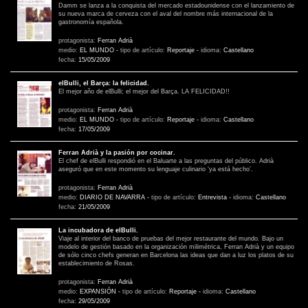
Damm se lanza a la conquista del mercado estadounidense con el lanzamiento de
su nueva marca de cerveza con el aval del nombre más internacional de la
gastronomía española.
protagonista:
Ferran Adrià
medio:
EL MUNDO
-
tipo de artículo:
Reportaje
-
idioma:
Castellano
fecha:
15/05/2009
elBulli, el Barça: la felicidad.
El mejor año de elBulli; el mejor del Barça. LA FELICIDAD!!
protagonista:
Ferran Adrià
medio:
EL MUNDO
-
tipo de artículo:
Reportaje
-
idioma:
Castellano
fecha:
17/05/2009
Ferran Adrià y la pasión por cocinar.
El chef de elBulli respondió en el Baluarte a las preguntas del público. Adrià
aseguró que en este momento su lenguaje culinario ‘ya está hecho’.
protagonista:
Ferran Adrià
medio:
DIARIO DE NAVARRA
-
tipo de artículo:
Entrevista
-
idioma:
Castellano
fecha:
21/05/2009
La incubadora de elBulli.
Viaje al interior del banco de pruebas del mejor restaurante del mundo. Bajo un
modelo de gestión basado en la organización milimétrica, Ferran Adrià y un equipo
de sólo cinco chefs generan en Barcelona las ideas que dan a luz los platos de su
establecimiento de Rosas.
protagonista:
Ferran Adrià
medio:
EXPANSIÓN
-
tipo de artículo:
Reportaje
-
idioma:
Castellano
fecha:
29/05/2009