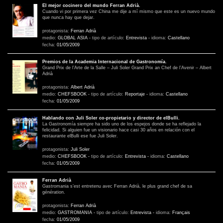
El mejor cocinero del mundo Ferran Adrià.
Cuando vi por primera vez China me dije a mí mismo que este es un nuevo mundo
que nunca hay que dejar.
protagonista:
Ferran Adrià
medio:
GLOBAL ASIA
-
tipo de artículo:
Entrevista
-
idioma:
Castellano
fecha:
01/05/2009
Premios de la Academia Internacional de Gastronomía.
Grand Prix de l’Arte de la Salle – Juli Soler Grand Prix an Chef de l’Avenir – Albert
Adrià
protagonista:
Albert Adrià
medio:
CHEFSBOOK
-
tipo de artículo:
Reportaje
-
idioma:
Castellano
fecha:
01/05/2009
Hablando con Juli Soler co-propietario y director de elBulli.
La Gastronomía siempre ha sido uno de los espejos donde se ha reflejado la
felicidad. Si alguien fue un visionario hace casi 30 años en relación con el
restaurante elBulli ese fue Juli Soler.
protagonista:
Juli Soler
medio:
CHEFSBOOK
-
tipo de artículo:
Entrevista
-
idioma:
Castellano
fecha:
01/05/2009
Ferran Adrià
Gastromania s’est entretenu avec Ferran Adrià, le plus grand chef de sa
génération.
protagonista:
Ferran Adrià
medio:
GASTROMANIA
-
tipo de artículo:
Entrevista
-
idioma:
Français
fecha:
01/05/2009