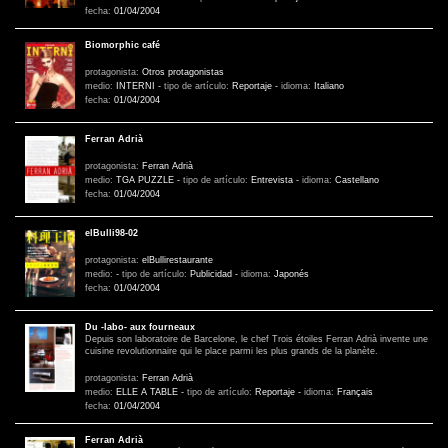
fecha:
01/04/2004
Biomorphic café
protagonista:
Otros protagonistas
medio:
INTERNI
-
tipo de artículo:
Reportaje
-
idioma:
Italiano
fecha:
01/04/2004
Ferran Adrià
protagonista:
Ferran Adrià
medio:
TGA PUZZLE
-
tipo de artículo:
Entrevista
-
idioma:
Castellano
fecha:
01/04/2004
elBulli98-02
protagonista:
elBullirestaurante
medio:
-
tipo de artículo:
Publicidad
-
idioma:
Japonés
fecha:
01/04/2004
Du -labo- aux fourneaux
Depuis son laboratoire de Barcelone, le chef Trois étoiles Ferran Adrià invente une
cuisine revolutionnaire qui le place parmi les plus grands de la planète.
protagonista:
Ferran Adrià
medio:
ELLE A TABLE
-
tipo de artículo:
Reportaje
-
idioma:
Français
fecha:
01/04/2004
Ferran Adrià