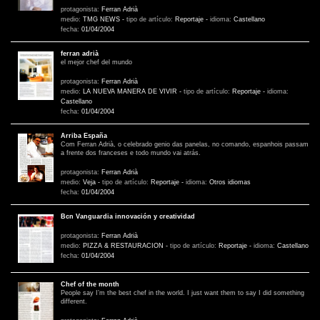
protagonista:
Ferran Adrià
medio:
TMG NEWS
-
tipo de artículo:
Reportaje
-
idioma:
Castellano
fecha:
01/04/2004
ferran adrià
el mejor chef del mundo
protagonista:
Ferran Adrià
medio:
LA NUEVA MANERA DE VIVIR
-
tipo de artículo:
Reportaje
-
idioma:
Castellano
fecha:
01/04/2004
Arriba España
Com Ferran Adrià, o celebrado genio das panelas, no comando, espanhois passam
a frente dos franceses e todo mundo vai atrás.
protagonista:
Ferran Adrià
medio:
Veja
-
tipo de artículo:
Reportaje
-
idioma:
Otros idiomas
fecha:
01/04/2004
Bcn Vanguardia innovación y creatividad
protagonista:
Ferran Adrià
medio:
PIZZA & RESTAURACION
-
tipo de artículo:
Reportaje
-
idioma:
Castellano
fecha:
01/04/2004
Chef of the month
People say I’m the best chef in the world. I just want them to say I did something
different.