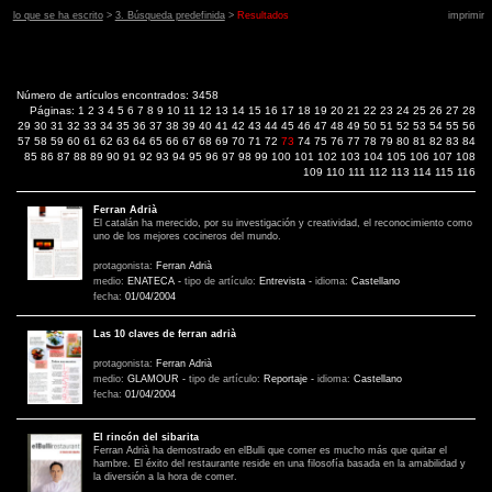
lo que se ha escrito
>
3. Búsqueda predefinida
>
Resultados
imprimir
Número de artículos encontrados: 3458
Páginas:
1
2
3
4
5
6
7
8
9
10
11
12
13
14
15
16
17
18
19
20
21
22
23
24
25
26
27
28
29
30
31
32
33
34
35
36
37
38
39
40
41
42
43
44
45
46
47
48
49
50
51
52
53
54
55
56
57
58
59
60
61
62
63
64
65
66
67
68
69
70
71
72
73
74
75
76
77
78
79
80
81
82
83
84
85
86
87
88
89
90
91
92
93
94
95
96
97
98
99
100
101
102
103
104
105
106
107
108
109
110
111
112
113
114
115
116
Ferran Adrià
El catalán ha merecido, por su investigación y creatividad, el reconocimiento como
uno de los mejores cocineros del mundo.
protagonista:
Ferran Adrià
medio:
ENATECA
-
tipo de artículo:
Entrevista
-
idioma:
Castellano
fecha:
01/04/2004
Las 10 claves de ferran adrià
protagonista:
Ferran Adrià
medio:
GLAMOUR
-
tipo de artículo:
Reportaje
-
idioma:
Castellano
fecha:
01/04/2004
El rincón del sibarita
Ferran Adrià ha demostrado en elBulli que comer es mucho más que quitar el
hambre. El éxito del restaurante reside en una filosofía basada en la amabilidad y
la diversión a la hora de comer.