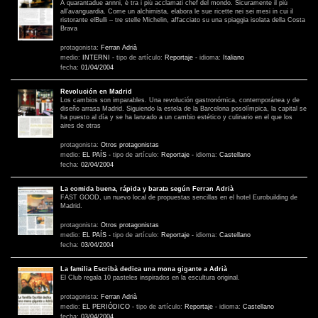
A quarantadue annni, é tra i piú acclamati chef del mondo. Sicuramente il piú
all’avanguardia. Come un alchimista, elabora le sue ricette nei sei mesi in cui il
ristorante elBulli – tre stelle Michelin, affacciato su una spiaggia isolata della Costa
Brava
protagonista:
Ferran Adrià
medio:
INTERNI
-
tipo de artículo:
Reportaje
-
idioma:
Italiano
fecha:
01/04/2004
Revolución en Madrid
Los cambios son imparables. Una revolución gastronómica, contemporánea y de
diseño arrasa Madrid. Siguiendo la estela de la Barcelona posolímpica, la capital se
ha puesto al día y se ha lanzado a un cambio estético y culinario en el que los
aires de otras
protagonista:
Otros protagonistas
medio:
EL PAÍS
-
tipo de artículo:
Reportaje
-
idioma:
Castellano
fecha:
02/04/2004
La comida buena, rápida y barata según Ferran Adrià
FAST GOOD, un nuevo local de propuestas sencillas en el hotel Eurobuilding de
Madrid.
protagonista:
Otros protagonistas
medio:
EL PAÍS
-
tipo de artículo:
Reportaje
-
idioma:
Castellano
fecha:
03/04/2004
La familia Escribà dedica una mona gigante a Adrià
El Club regala 10 pasteles inspirados en la escultura original.
protagonista:
Ferran Adrià
medio:
EL PERIÓDICO
-
tipo de artículo:
Reportaje
-
idioma:
Castellano
fecha:
03/04/2004