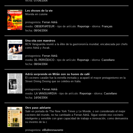
fecha:
07/04/2004
Les choses de la vie
Movida en cuisine
protagonista:
Ferran Adrià
medio:
OBSERVATEUR
-
tipo de artículo:
Reportaje
-
idioma:
Français
fecha:
08/04/2004
Una cita con maestros
BCN Vanguardia reunió a la élite de la gastronomía mundial, encabezada por chefs
como Adrià y Arzak.
protagonista:
Ferran Adrià
medio:
EL PERIÓDICO
-
tipo de artículo:
Reportaje
-
idioma:
Castellano
fecha:
08/04/2004
Adrià sorprende en Milán con su huevo de café
El cocinero catalán fue la estrella invitada y acaparó el mayor protagonismo en la
Street Dining Desing que se celebra en Italia.
protagonista:
Ferran Adrià
medio:
LA VANGUARDIA
-
tipo de artículo:
Reportaje
-
idioma:
Castellano
fecha:
14/04/2004
Otro paso adelante
Salir en portada de The New York Times y Le Monde, o ser considerado el mejor
cocinero del mundo, no ha cambiado a Ferran Adrià. Sigue siendo ese cocinero
inteligente y sensible con gran capacidad de trabajo e innovación, como demuestra
su invento de la c
protagonista:
elBullirestaurante