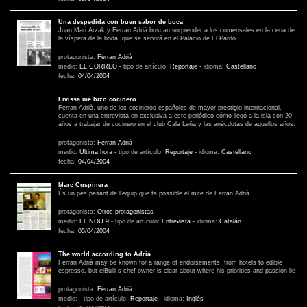
Una despedida con buen sabor de boca
Juan Mari Arzak y Ferran Adrià buscan sorprender a los comensales en la cena de
la víspera de la boda, que se servirá en el Palacio de El Pardo.
protagonista:
Ferran Adrià
medio:
EL CORREO
-
tipo de artículo:
Reportaje
-
idioma:
Castellano
fecha:
04/04/2004
Eivissa me hizo cocinero
Ferran Adrià, uno de los cocineros españoles de mayor prestigio internacional,
cuenta en una entrevista en exclusiva a este periódico cómo llegó a la isla con 20
años a trabajar de cocinero en el club Cala Leña y las anécdotas de aquellos años.
protagonista:
Ferran Adrià
medio:
Ultima hora
-
tipo de artículo:
Reportaje
-
idioma:
Castellano
fecha:
04/04/2004
Marc Cuspinera
És un pes pesant de l’equip que fa possible el mite de Ferran Adrià.
protagonista:
Otros protagonistas
medio:
EL NOU 9
-
tipo de artículo:
Entrevista
-
idioma:
Catalán
fecha:
05/04/2004
The world according to Adrià
Ferran Adrià may be known for a range of endorsements, from hotels to edible
espresso, but elBulli s chef owner is clear about where his priorities and passion lie
protagonista:
Ferran Adrià
medio:
-
tipo de artículo:
Reportaje
-
idioma:
Inglés