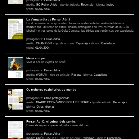
protagonista:
Ferran Adrià
medio:
GQ Reino Unido
-
tipo de artículo:
Reportaje
-
idioma:
Inglés
fecha:
01/04/2004
La Vanguardia de Ferran Adrià
Es el cocinero con mayúsculas. Todos se rinden ante la creatividad de este
hombre que, al frente de elBulli, hasido distinguido con tres estrellas de la Guía
Michelín o tres soles de la Guía Campsa, las biblias gastronómicas por excelencia.
protagonista:
Ferran Adrià
medio:
CHAMPION
-
tipo de artículo:
Reportaje
-
idioma:
Castellano
fecha:
01/04/2004
Menú con pan
Vivir la cocina exprés de Adrià
protagonista:
Ferran Adrià
medio:
WOMAN
-
tipo de artículo:
Receta
-
idioma:
Castellano
fecha:
01/04/2004
Os mehores cozinherios do mundo
protagonista:
Otros protagonistas
medio:
DIARIO ECONÓMICO FORA DE SERIE
-
tipo de artículo:
Reportaje
-
idioma:
Otros idiomas
fecha:
01/04/2004
Ferran Adrià, el cuiner dels sentits
Diuen els experts que és el millor cuiner del món.
protagonista:
Ferran Adrià
medio:
CRÓNICA D’OR
-
tipo de artículo:
Reportaje
-
idioma:
Castellano