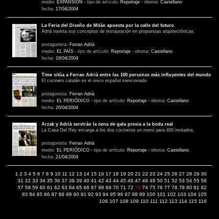
medio:
EXPANSIÓN
-
tipo de artículo:
Reportaje
-
idioma:
Castellano
fecha:
17/04/2004
La Feria del Diseño de Milán apuesta por la calle del futuro.
Adrià inserta sus conceptos de restauración en propuestas arquitectónicas.
protagonista:
Ferran Adrià
medio:
EL PAÍS
-
tipo de artículo:
Reportaje
-
idioma:
Castellano
fecha:
19/04/2004
Time sitúa a Ferran Adrià entre las 100 personas más influyentes del mundo
El cocinero catalán es el único español mencionado
protagonista:
Ferran Adrià
medio:
EL PERIÓDICO
-
tipo de artículo:
Reportaje
-
idioma:
Castellano
fecha:
20/04/2004
Arzak y Adrià servirán la cena de gala previa a la boda real
La Casa Del Rey encarga a los dos cocineros un menú para 400 invitados.
protagonista:
Ferran Adrià
medio:
EL PERIÓDICO
-
tipo de artículo:
Reportaje
-
idioma:
Castellano
fecha:
21/04/2004
1
2
3
4
5
6
7
8
9
10
11
12
13
14
15
16
17
18
19
20
21
22
23
24
25
26
27
28
29
30
31
32
33
34
35
36
37
38
39
40
41
42
43
44
45
46
47
48
49
50
51
52
53
54
55
56
57
58
59
60
61
62
63
64
65
66
67
68
69
70
71
72
73
74
75
76
77
78
79
80
81
82
83
84
85
86
87
88
89
90
91
92
93
94
95
96
97
98
99
100
101
102
103
104
105
106
107
108
109
110
111
112
113
114
115
116