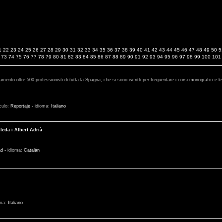
1
22
23
24
25
26
27
28
29
30
31
32
33
34
35
36
37
38
39
40
41
42
43
44
45
46
47
48
49
50
5
73
74
75
76
77
78
79
80
81
82
83
84
85
86
87
88
89
90
91
92
93
94
95
96
97
98
99
100
101
amento oltre 500 professionisti di tutta la Spagna, che si sono iscritti per frequentare i corsi monografici e le 
ículo:
Reportaje
-
idioma:
Italiano
eda i Albert Adrià
ad
-
idioma:
Catalán
oma:
Italiano