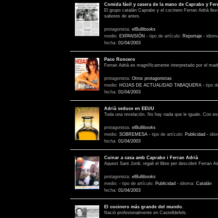
Comida fácil y casera de la mano de Caprabo y Fer
El grupo catalán Caprabo y el cocinero Ferran Adrià lle
sabores de antes.
protagonista:
elBullibooks
medio:
EXPANSIÓN
-
tipo de artículo:
Reportaje
-
idiom
fecha:
01/04/2003
Paco Roncero
Ferran Adrià es magníficamente interpretado por el madr
protagonista:
Otros protagonistas
medio:
HOJAS DE ACTUALIDAD TABAQUERA
-
tipo d
fecha:
01/04/2003
Adrià seduce en EEUU
Toda una revelación. No hay nada que le iguale. Con esta
protagonista:
elBullibooks
medio:
SOBREMESA
-
tipo de artículo:
Publicidad
-
idi
fecha:
01/04/2003
Cuinar a casa amb Caprabo i Ferran Adrià
Aquest Sant Jordi, regali el llibre per descobrir Ferran A
protagonista:
elBullibooks
medio:
-
tipo de artículo:
Publicidad
-
idioma:
Catalán
fecha:
01/04/2003
El cocinero más grande del mundo.
Nació profesionalmente en Castelldefels.