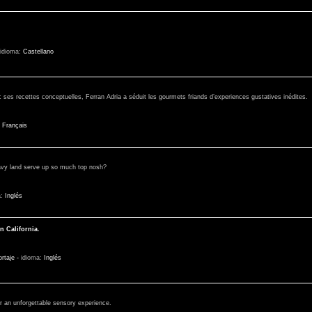
idioma:
Castellano
c ses recettes conceptuelles, Ferran Adria a séduit les gourmets friands d’experiences gustatives inédites.
:
Français
avy land serve up so much top nosh?
a:
Inglés
n California.
rtaje
-
idioma:
Inglés
or an unforgettable sensory experience.