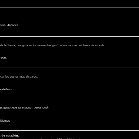
ioma:
Japonés
 de la Tierra, nos guía en los momentos gastronómicos más sublimes de su vida.
llano
acer los gustos más dispares.
astellano
 do maior chef do mundo, Ferran Adrià.
 idiomas
s de natación.