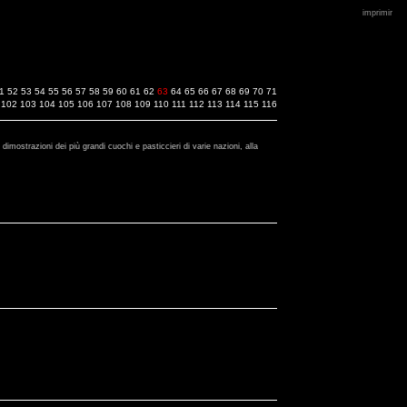
imprimir
1
52
53
54
55
56
57
58
59
60
61
62
63
64
65
66
67
68
69
70
71
102
103
104
105
106
107
108
109
110
111
112
113
114
115
116
dimostrazioni dei più grandi cuochi e pasticcieri di varie nazioni, alla