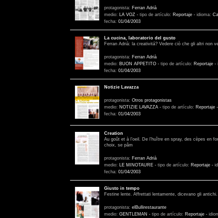
protagonista:
Ferran Adrià
medio:
LA VOZ
-
tipo de artículo:
Reportaje
-
idioma:
Ca
fecha:
01/04/2003
La cucina, laboratorio del gusto
Ferran Adrià: la creativitá? Vedere ciò che gli altri non 
protagonista:
Ferran Adrià
medio:
BUON APPETITO
-
tipo de artículo:
Reportaje
-
fecha:
01/04/2003
Notizie Lavazza
protagonista:
Otros protagonistas
medio:
NOTIZIE LAVAZZA
-
tipo de artículo:
Reportaje
fecha:
01/04/2003
Creation
Au goût et à l’oeil. De l’huître en spray, des cèpes en f
choix, se pâm
protagonista:
Ferran Adrià
medio:
LE MINOTAURE
-
tipo de artículo:
Reportaje
-
i
fecha:
01/04/2003
Giusto in tempo
Festine lente. Affrettati lentamente, dicevano gli antich
protagonista:
elBullirestaurante
medio:
GENTLEMAN
-
tipo de artículo:
Reportaje
-
idio