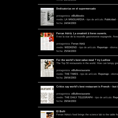
Dedicatorias en el supermercado
protagonista:
elBullibooks
medio:
LA VANGUARDIA
-
tipo de artículo:
Publicidad
-
fecha:
24/04/2003
Ferran Adrià. La creativié à livres ouverts.
Il est la star de la nouvelle gastronomie espagnole. Ave
protagonista:
Ferran Adrià
medio:
WEEKEND
-
tipo de artículo:
Reportaje
-
idioma
fecha:
25/04/2003
For the world’s best value meal ? try Ludlow
The Top 50 restaurants in the world. How can lumpy gr
protagonista:
elBullirestaurante
medio:
THE TIMES
-
tipo de artículo:
Reportaje
-
idiom
fecha:
29/04/2003
Critics say world’s best restaurant is French – but i
protagonista:
elBullirestaurante
medio:
THE DAILY TELEGRAPH
-
tipo de artículo:
Repo
fecha:
29/04/2003
El Bulli
Ferran Adria’s food brings the science lab to the table f