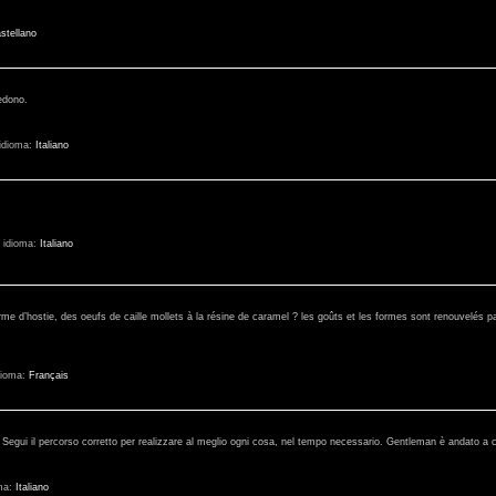
stellano
vedono.
idioma:
Italiano
-
idioma:
Italiano
orme d’hostie, des oeufs de caille mollets à la résine de caramel ? les goûts et les formes sont renouvelés par
dioma:
Français
i. Segui il percorso corretto per realizzare al meglio ogni cosa, nel tempo necessario. Gentleman è andato a ce
ma:
Italiano