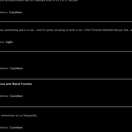
este acontecimiento que se celebrará entre el 12 y el 27 de julio.
idioma:
Castellano
ruly astonishing place to eat – and it’s pretty amazing to work in too. Chef Christine Manfield did just that, an
oma:
Inglés
idioma:
Castellano
cina ante Manel Fuentes.
idioma:
Castellano
 entrevistas en La Vanguardia.
idioma:
Castellano