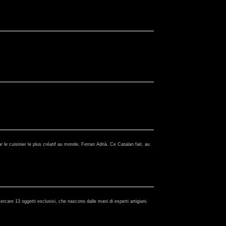
 le cuisinier le plus créatif au monde, Ferran Adrià. Ce Catalan fait, au
rcare 13 oggetti esclusivi, che nascono dalle mani di esperti artigiani.