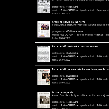
El consorci invertirá 1,6 millones de euros en organizar 
protagonista:
Ferran Adrià
medio:
LA VANGUARDIA
-
tipo de artículo:
Reportaje
-
fecha:
02/04/2003
Grabbing elBulli by the horns
Ferran Adria’s great, innovative restaurante elBulli is a t
protagonista:
elBullirestaurante
medio:
RESTAURANT
-
tipo de artículo:
Reportaje
-
idi
fecha:
03/04/2003
Ferran Adrià revela cómo cocinar en casa
protagonista:
elBullibooks
medio:
LA VANGUARDIA
-
tipo de artículo:
Publicidad
-
fecha:
05/04/2003
Ferran Adrià pone en práctica sus dotes para la co
protagonista:
elBullibooks
medio:
LA VANGUARDIA
-
tipo de artículo:
Publicidad
-
fecha:
05/04/2003
la contra responde
Amela, Sanchís y Amiguet publican en libro sus mejores
protagonista:
Ferran Adrià
medio:
LA VANGUARDIA
-
tipo de artículo:
Publicidad
-
fecha:
23/04/2003