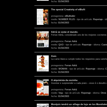
fecha:
01/04/2003
The special Creativity of elBulli
protagonista:
elBullitaller
medio:
NUMBER PLUS
-
tipo de artículo:
Reportaje
-
id
fecha:
01/04/2003
Adrià se come el mundo.
Ferran Adrià, considerado uno de los mejores cocineros
protagonista:
Ferran Adrià
medio:
QUO
-
tipo de artículo:
Reportaje
-
idioma:
Caste
fecha:
01/04/2003
Aves
La carne blanca cumple todos los requisitos para satisf
protagonista:
Ferran Adrià
medio:
WOMAN
-
tipo de artículo:
Reportaje
-
idioma:
C
fecha:
01/04/2003
O alquimista da cozinha
Inventar e surpreender a cada prato – esse é o desafio
protagonista:
Ferran Adrià
medio:
Veja
-
tipo de artículo:
Reportaje
-
idioma:
Otros
fecha:
01/04/2003
Montjuïc tendrá un village de lujo en los Mundiale