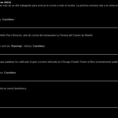
ran Adrià
van más de un año trabajando para acercar la cocina a todo el mundo. La próxima semana sale a la venta el l
a:
Castellano
ileño Paco Roncero, jefe de cocina del restaurante La Terraza del Casino de Madrid.
e artículo:
Reportaje
-
idioma:
Castellano
as palabras ha calificado el gran cocinero afincado en Chicago Charlie Trotter el libro recientemente public
oma:
Castellano
drià en versió domèstica.