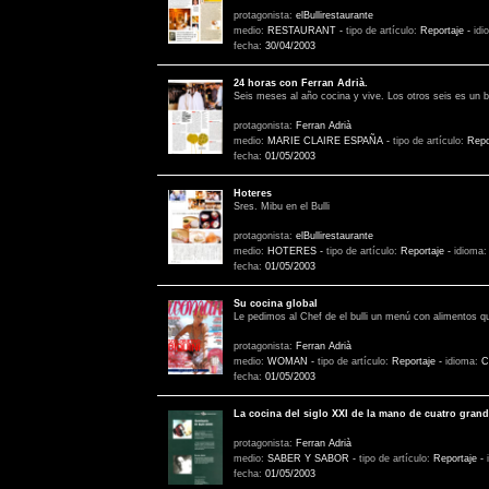
protagonista:
elBullirestaurante
medio:
RESTAURANT
-
tipo de artículo:
Reportaje
-
idi
fecha:
30/04/2003
24 horas con Ferran Adrià.
Seis meses al año cocina y vive. Los otros seis es un 
protagonista:
Ferran Adrià
medio:
MARIE CLAIRE ESPAÑA
-
tipo de artículo:
Repo
fecha:
01/05/2003
Hoteres
Sres. Mibu en el Bulli
protagonista:
elBullirestaurante
medio:
HOTERES
-
tipo de artículo:
Reportaje
-
idioma
fecha:
01/05/2003
Su cocina global
Le pedimos al Chef de el bulli un menú con alimentos q
protagonista:
Ferran Adrià
medio:
WOMAN
-
tipo de artículo:
Reportaje
-
idioma:
C
fecha:
01/05/2003
La cocina del siglo XXI de la mano de cuatro gran
protagonista:
Ferran Adrià
medio:
SABER Y SABOR
-
tipo de artículo:
Reportaje
-
fecha:
01/05/2003