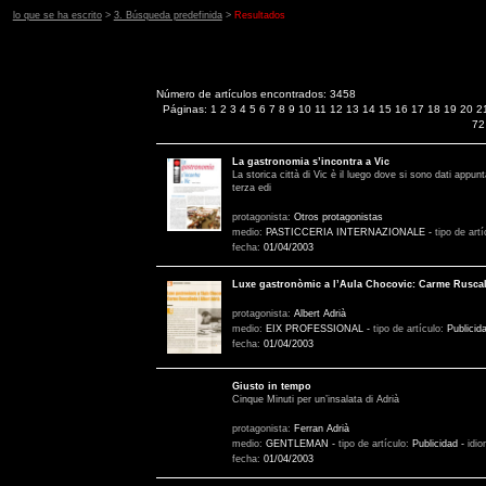
lo que se ha escrito
>
3. Búsqueda predefinida
>
Resultados
Número de artículos encontrados: 3458
Páginas:
1
2
3
4
5
6
7
8
9
10
11
12
13
14
15
16
17
18
19
20
2
72
La gastronomia s’incontra a Vic
La storica città di Vic è il luego dove si sono dati appunt
terza edi
protagonista:
Otros protagonistas
medio:
PASTICCERIA INTERNAZIONALE
-
tipo de art
fecha:
01/04/2003
Luxe gastronòmic a l’Aula Chocovic: Carme Ruscall
protagonista:
Albert Adrià
medio:
EIX PROFESSIONAL
-
tipo de artículo:
Publicid
fecha:
01/04/2003
Giusto in tempo
Cinque Minuti per un’insalata di Adrià
protagonista:
Ferran Adrià
medio:
GENTLEMAN
-
tipo de artículo:
Publicidad
-
idi
fecha:
01/04/2003