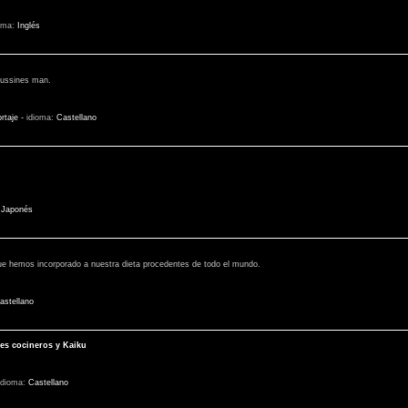
oma:
Inglés
bussines man.
rtaje
-
idioma:
Castellano
:
Japonés
ue hemos incorporado a nuestra dieta procedentes de todo el mundo.
astellano
des cocineros y Kaiku
idioma:
Castellano