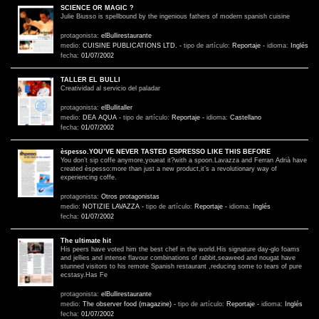
SCIENCE OR MAGIC ?
Julie Biusso is spellbound by the ingenious fathers of modern spanish cuisine
protagonista:
elBullirestaurante
medio:
CUISINE PUBLICATIONS LTD.
-
tipo de artículo:
Reportaje
-
idioma:
Inglés
fecha:
01/07/2002
TALLER EL BULLI
Creatividad al servicio del paladar
protagonista:
elBullitaller
medio:
DEA AQUA
-
tipo de artículo:
Reportaje
-
idioma:
Castellano
fecha:
01/07/2002
èspesso.YOU’VE NEVER TASTED ESPRESSO LIKE THIS BEFORE
You don’t sip coffe anymore,youeat it?with a spoon.Lavazza and Ferran Adrià have
created èspesso:more than just a new product,it’s a revolutionary way of
experiencing coffe.
protagonista:
Otros protagonistas
medio:
NOTIZIE LAVAZZA
-
tipo de artículo:
Reportaje
-
idioma:
Inglés
fecha:
01/07/2002
The ultimate hit
His peers have voted him the best chef in the world.His signature day-glo foams
and jellies and intense flavour combinations of rabbit,seaweed and nougat have
stunned visitors to his remote Spanish restaurant ,reducing some to tears of pure
ecstasy.Has Fe
protagonista:
elBullirestaurante
medio:
The observer food (magazine)
-
tipo de artículo:
Reportaje
-
idioma:
Inglés
fecha:
01/07/2002