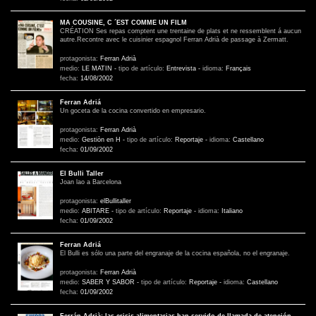
MA COUSINE, C ´EST COMME UN FILM
CRÉATION Ses repas comptent une trentaine de plats et ne ressemblent á aucun
autre.Recontre avec le cuisinier espagnol Ferran Adrià de passage à Zermatt.
protagonista:
Ferran Adrià
medio:
LE MATIN
-
tipo de artículo:
Entrevista
-
idioma:
Français
fecha:
14/08/2002
Ferran Adriá
Un goceta de la cocina convertido en empresario.
protagonista:
Ferran Adrià
medio:
Gestiòn en H
-
tipo de artículo:
Reportaje
-
idioma:
Castellano
fecha:
01/09/2002
El Bulli Taller
Joan lao a Barcelona
protagonista:
elBullitaller
medio:
ABITARE
-
tipo de artículo:
Reportaje
-
idioma:
Italiano
fecha:
01/09/2002
Ferran Adriá
El Bulli es sólo una parte del engranaje de la cocina española, no el engranaje.
protagonista:
Ferran Adrià
medio:
SABER Y SABOR
-
tipo de artículo:
Reportaje
-
idioma:
Castellano
fecha:
01/09/2002