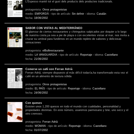
L’Espesso manté tot el gust dels products dels productes tradicionals.
protagonista:
Otros protagonistas
medio:
EMPORDÀ
-
tipo de artículo:
Sin definir
-
idioma:
Catalán
fecha:
18/06/2002
SABOR CON VISTAS AL MEDITERRÁNEO
El glamour de ciertos restaurantes y chiringuitos salpicados por doquier a lo largo
de nuestra costa,ya sea a pie de playa o con excelentes vistas al mar, nos invita a
cruzar su umbral para fundirnos en un mundo repleto de sabores y deliciosas
sensaciones
protagonista:
elBullirestaurante
medio:
LA VANGUARDIA
-
tipo de artículo:
Reportaje
-
idioma:
Castellano
fecha:
21/06/2002
Comerse un café con Ferran Adrià
Ferran Adriá, siempre dispuesto al más difícil todavía,ha transformado esta vez el
café en un alimento de textura sólida
protagonista:
Otros protagonistas
medio:
EL PAÍS
-
tipo de artículo:
Reportaje
-
idioma:
Castellano
fecha:
24/06/2002
Con quesos
Existen unos 1,200 quesos en todo el mundo con cualidades, personalidad y
propiedades distintas. En este número, usaremos parmesano y brie, uno seco y el
otro cremoso.
protagonista:
Ferran Adrià
medio:
WOMAN
-
tipo de artículo:
Reportaje
-
idioma:
Castellano
fecha:
01/07/2002