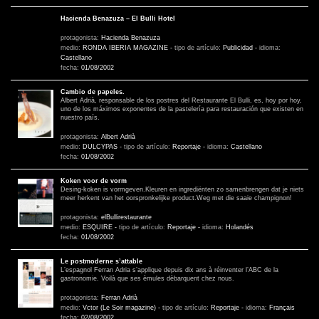
Hacienda Benazuza – El Bulli Hotel
protagonista:
Hacienda Benazuza
medio:
RONDA IBERIA MAGAZINE
-
tipo de artículo:
Publicidad
-
idioma:
Castellano
fecha:
01/08/2002
Cambio de papeles.
Albert Adrià, responsable de los postres del Restaurante El Bulli, es, hoy por hoy,
uno de los máximos exponentes de la pastelería para restauración que existen en
nuestro país.
protagonista:
Albert Adrià
medio:
DULCYPAS
-
tipo de artículo:
Reportaje
-
idioma:
Castellano
fecha:
01/08/2002
Koken voor de vorm
Desing-koken is vormgeven.Kleuren en ingrediënten zo samenbrengen dat je niets
meer herkent van het oorspronkelijke product.Weg met die saaie champignon!
protagonista:
elBullirestaurante
medio:
ESQUIRE
-
tipo de artículo:
Reportaje
-
idioma:
Holandés
fecha:
01/08/2002
Le postmoderne s’attable
L’espagnol Ferran Adria s’applique depuis dix ans à réinventer l’ABC de la
gastronomie. Voilà que ses èmules dèbarquent chez nous.
protagonista:
Ferran Adrià
medio:
Vctor (Le Soir magazine)
-
tipo de artículo:
Reportaje
-
idioma:
Français
fecha:
02/08/2002