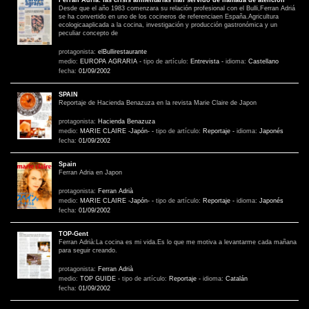
Ferrán Adrià: las crisis alimentarias han servido de llamada de atención
Desde que el año 1983 comenzara su relación profesional con el Bulli,Ferran Adriá
se ha convertido en uno de los cocineros de referenciaen España.Agricultura
ecologicaaplicada a la cocina, investigación y producción gastronómica y un
peculiar concepto de
protagonista:
elBullirestaurante
medio:
EUROPA AGRARIA
-
tipo de artículo:
Entrevista
-
idioma:
Castellano
fecha:
01/09/2002
SPAIN
Reportaje de Hacienda Benazuza en la revista Marie Claire de Japon
protagonista:
Hacienda Benazuza
medio:
MARIE CLAIRE -Japón-
-
tipo de artículo:
Reportaje
-
idioma:
Japonés
fecha:
01/09/2002
Spain
Ferran Adria en Japon
protagonista:
Ferran Adrià
medio:
MARIE CLAIRE -Japón-
-
tipo de artículo:
Reportaje
-
idioma:
Japonés
fecha:
01/09/2002
TOP-Gent
Ferran Adrià:La cocina es mi vida.Es lo que me motiva a levantarme cada mañana
para seguir creando.
protagonista:
Ferran Adrià
medio:
TOP GUIDE
-
tipo de artículo:
Reportaje
-
idioma:
Catalán
fecha:
01/09/2002