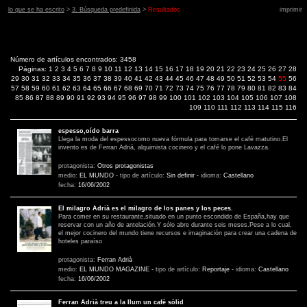
lo que se ha escrito
>
3. Búsqueda predefinida
>
Resultados
imprimir
Número de artículos encontrados: 3458
Páginas:
1
2
3
4
5
6
7
8
9
10
11
12
13
14
15
16
17
18
19
20
21
22
23
24
25
26
27
28
29
30
31
32
33
34
35
36
37
38
39
40
41
42
43
44
45
46
47
48
49
50
51
52
53
54
55
56
57
58
59
60
61
62
63
64
65
66
67
68
69
70
71
72
73
74
75
76
77
78
79
80
81
82
83
84
85
86
87
88
89
90
91
92
93
94
95
96
97
98
99
100
101
102
103
104
105
106
107
108
109
110
111
112
113
114
115
116
espesso,oído barra
Llega la moda del espessocomo nueva fórmula para tomarse el café matutino.El
invento es de Ferran Adriá, alquimista cocinero y el café lo pone Lavazza.
protagonista:
Otros protagonistas
medio:
EL MUNDO
-
tipo de artículo:
Sin definir
-
idioma:
Castellano
fecha:
16/06/2002
El milagro Adrià es el milagro de los panes y los peces.
Para comer en su restaurante,situado en un punto escondido de España,hay que
reservar con un año de antelación.Y sólo abre durante seis meses.Pese a lo cual,
el mejor cocinero del mundo tiene recursos e imaginación para crear una cadena de
hoteles paraíso
protagonista:
Ferran Adrià
medio:
EL MUNDO MAGAZINE
-
tipo de artículo:
Reportaje
-
idioma:
Castellano
fecha:
16/06/2002
Ferran Adrià treu a la llum un cafè sòlid