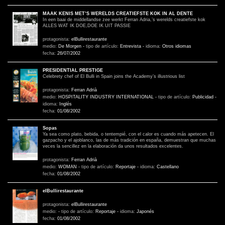
MAAK KENIS MET’S WERELDS CREATIEFSTE KOK IN AL DENTE
In een baai de middellandse zee werkt Ferran Adria,’s werelds creatiefste kok
ALLES WAT IK DOE,DOE IK UIT PASSIE
protagonista:
elBullirestaurante
medio:
De Morgen
-
tipo de artículo:
Entrevista
-
idioma:
Otros idiomas
fecha:
26/07/2002
PRESIDENTIAL PRESTIGE
Celebrety chef of El Bulli in Spain joins the Academy’s illustrious list
protagonista:
Ferran Adrià
medio:
HOSPITALITY INDUSTRY INTERNATIONAL
-
tipo de artículo:
Publicidad
-
idioma:
Inglés
fecha:
01/08/2002
Sopas
Ya sea como plato, bebida, o tentempié, con el calor es cuando más apetecen. El
gazpacho y el ajoblanco, las de más tradición en españa, demuestran que muchas
veces la sencillez en la elaboración da unos resultados excelentes.
protagonista:
Ferran Adrià
medio:
WOMAN
-
tipo de artículo:
Reportaje
-
idioma:
Castellano
fecha:
01/08/2002
elBullirestaurante
protagonista:
elBullirestaurante
medio:
-
tipo de artículo:
Reportaje
-
idioma:
Japonés
fecha:
01/08/2002