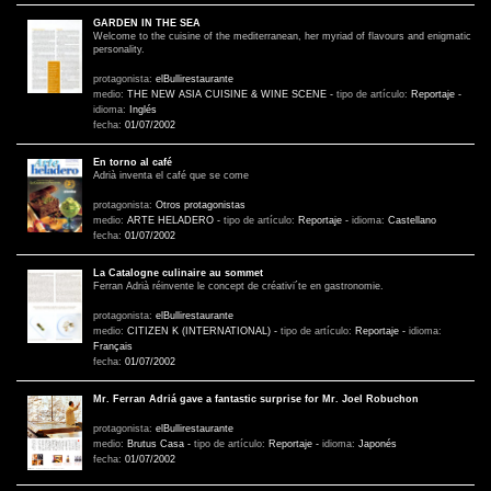
GARDEN IN THE SEA
Welcome to the cuisine of the mediterranean, her myriad of flavours and enigmatic
personality.
protagonista:
elBullirestaurante
medio:
THE NEW ASIA CUISINE & WINE SCENE
-
tipo de artículo:
Reportaje
-
idioma:
Inglés
fecha:
01/07/2002
En torno al café
Adrià inventa el café que se come
protagonista:
Otros protagonistas
medio:
ARTE HELADERO
-
tipo de artículo:
Reportaje
-
idioma:
Castellano
fecha:
01/07/2002
La Catalogne culinaire au sommet
Ferran Adrià réinvente le concept de créativi´te en gastronomie.
protagonista:
elBullirestaurante
medio:
CITIZEN K (INTERNATIONAL)
-
tipo de artículo:
Reportaje
-
idioma:
Français
fecha:
01/07/2002
Mr. Ferran Adriá gave a fantastic surprise for Mr. Joel Robuchon
protagonista:
elBullirestaurante
medio:
Brutus Casa
-
tipo de artículo:
Reportaje
-
idioma:
Japonés
fecha:
01/07/2002