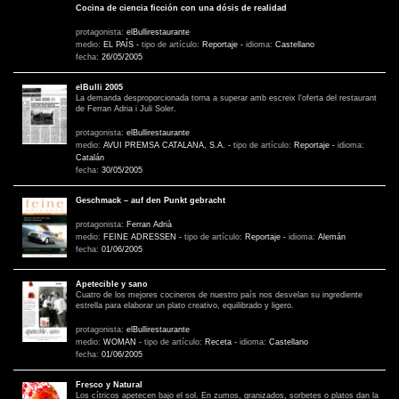
Cocina de ciencia ficción con una dósis de realidad
protagonista:
elBullirestaurante
medio:
EL PAÍS
-
tipo de artículo:
Reportaje
-
idioma:
Castellano
fecha:
26/05/2005
elBulli 2005
La demanda desproporcionada torna a superar amb escreix l’oferta del restaurant
de Ferran Adria i Juli Soler.
protagonista:
elBullirestaurante
medio:
AVUI PREMSA CATALANA, S.A.
-
tipo de artículo:
Reportaje
-
idioma:
Catalán
fecha:
30/05/2005
Geschmack – auf den Punkt gebracht
protagonista:
Ferran Adrià
medio:
FEINE ADRESSEN
-
tipo de artículo:
Reportaje
-
idioma:
Alemán
fecha:
01/06/2005
Apetecible y sano
Cuatro de los mejores cocineros de nuestro país nos desvelan su ingrediente
estrella para elaborar un plato creativo, equilibrado y ligero.
protagonista:
elBullirestaurante
medio:
WOMAN
-
tipo de artículo:
Receta
-
idioma:
Castellano
fecha:
01/06/2005
Fresco y Natural
Los cítricos apetecen bajo el sol. En zumos, granizados, sorbetes o platos dan la