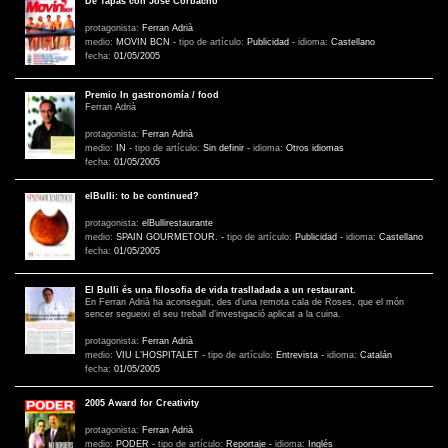
De Tapas con José Corbacho
protagonista:
Ferran Adrià
medio:
MOVIN BCN
-
tipo de artículo:
Publicidad
-
idioma:
Castellano
fecha:
01/05/2005
Premio In gastronomía / food
Ferran Adrià
protagonista:
Ferran Adrià
medio:
IN
-
tipo de artículo:
Sin definir
-
idioma:
Otros idiomas
fecha:
01/05/2005
elBulli: to be continued?
protagonista:
elBullirestaurante
medio:
SPAIN GOURMETOUR.
-
tipo de artículo:
Publicidad
-
idioma:
Castellano
fecha:
01/05/2005
El Bulli és una filosofia de vida traslladada a un restaurant.
En Ferran Adrià ha aconseguit, des d’una remota cala de Roses, que el món
sencer segueixi el seu treball d’investigació aplicat a la cuina.
protagonista:
Ferran Adrià
medio:
VIU L’HOSPITALET
-
tipo de artículo:
Entrevista
-
idioma:
Catalán
fecha:
01/05/2005
2005 Award for Creativity
protagonista:
Ferran Adrià
medio:
PODER
-
tipo de artículo:
Reportaje
-
idioma:
Inglés