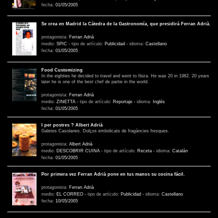
fecha:
01/05/2005
Se crea en Madrid la Cátedra de la Gastronomía, que presidirá Ferran Adrià.
protagonista:
Ferran Adrià
medio:
SPIC
-
tipo de artículo:
Publicidad
-
idioma:
Castellano
fecha:
01/05/2005
Food Customizing
In the eighties he decided to travel and went to Ibiza. He was 20 in 1982. 20 years
later he is one of the best chef de partie in the world.
protagonista:
Ferran Adrià
medio:
ZINETTA
-
tipo de artículo:
Reportaje
-
idioma:
Inglés
fecha:
01/05/2005
I per postres ? Albert Adrià
Galetes Casolanes. Dolços embolicats de fragàncies fresques.
protagonista:
Albert Adrià
medio:
DESCOBRIR CUINA
-
tipo de artículo:
Receta
-
idioma:
Catalán
fecha:
01/05/2005
Por primera vez Ferran Adrià pone en tus manos su cocina fácil.
protagonista:
Ferran Adrià
medio:
EL CORREO
-
tipo de artículo:
Publicidad
-
idioma:
Castellano
fecha:
10/05/2005