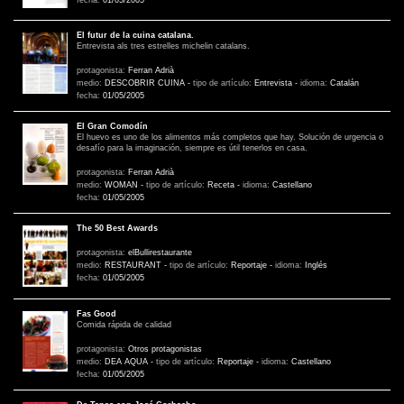
fecha:
01/05/2005
El futur de la cuina catalana.
Entrevista als tres estrelles michelin catalans.
protagonista:
Ferran Adrià
medio:
DESCOBRIR CUINA
-
tipo de artículo:
Entrevista
-
idioma:
Catalán
fecha:
01/05/2005
El Gran Comodín
El huevo es uno de los alimentos más completos que hay. Solución de urgencia o
desafío para la imaginación, siempre es útil tenerlos en casa.
protagonista:
Ferran Adrià
medio:
WOMAN
-
tipo de artículo:
Receta
-
idioma:
Castellano
fecha:
01/05/2005
The 50 Best Awards
protagonista:
elBullirestaurante
medio:
RESTAURANT
-
tipo de artículo:
Reportaje
-
idioma:
Inglés
fecha:
01/05/2005
Fas Good
Comida rápida de calidad
protagonista:
Otros protagonistas
medio:
DEA AQUA
-
tipo de artículo:
Reportaje
-
idioma:
Castellano
fecha:
01/05/2005