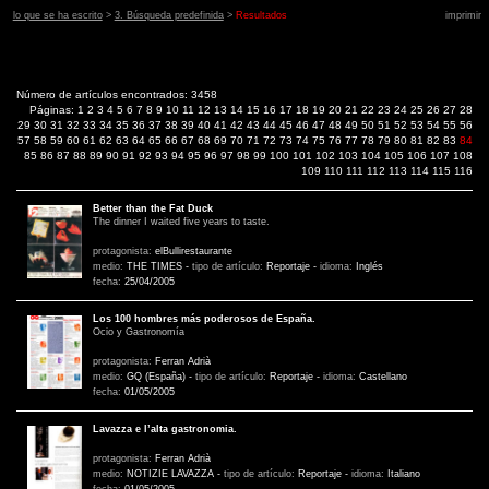
lo que se ha escrito
>
3. Búsqueda predefinida
>
Resultados
imprimir
Número de artículos encontrados: 3458
Páginas:
1
2
3
4
5
6
7
8
9
10
11
12
13
14
15
16
17
18
19
20
21
22
23
24
25
26
27
28
29
30
31
32
33
34
35
36
37
38
39
40
41
42
43
44
45
46
47
48
49
50
51
52
53
54
55
56
57
58
59
60
61
62
63
64
65
66
67
68
69
70
71
72
73
74
75
76
77
78
79
80
81
82
83
84
85
86
87
88
89
90
91
92
93
94
95
96
97
98
99
100
101
102
103
104
105
106
107
108
109
110
111
112
113
114
115
116
Better than the Fat Duck
The dinner I waited five years to taste.
protagonista:
elBullirestaurante
medio:
THE TIMES
-
tipo de artículo:
Reportaje
-
idioma:
Inglés
fecha:
25/04/2005
Los 100 hombres más poderosos de España.
Ocio y Gastronomía
protagonista:
Ferran Adrià
medio:
GQ (España)
-
tipo de artículo:
Reportaje
-
idioma:
Castellano
fecha:
01/05/2005
Lavazza e l’alta gastronomia.
protagonista:
Ferran Adrià
medio:
NOTIZIE LAVAZZA
-
tipo de artículo:
Reportaje
-
idioma:
Italiano