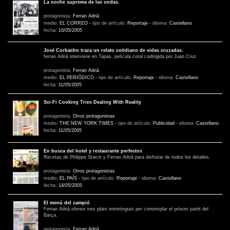
La noche suprema de las ondas.
protagonista:
Ferran Adrià
medio:
EL CORREO
-
tipo de artículo:
Reportaje
-
idioma:
Castellano
fecha:
10/05/2005
José Corbacho traza un relato cotidiano de vidas cruzadas.
ferran Adrià interviene en Tapas, película coral codirigida por Juan Cruz.
protagonista:
Ferran Adrià
medio:
EL PERIÓDICO
-
tipo de artículo:
Reportaje
-
idioma:
Castellano
fecha:
11/05/2005
Sci-Fi Cooking Tries Dealing With Reality
protagonista:
Otros protagonistas
medio:
THE NEW YORK TIMES
-
tipo de artículo:
Publicidad
-
idioma:
Castellano
fecha:
11/05/2005
En busca del hotel y restaurante perfectos
Recetas de Philippe Starck y Ferran Adrià para disfrutar de todos los detalles.
protagonista:
Otros protagonistas
medio:
EL PAÍS
-
tipo de artículo:
Reportaje
-
idioma:
Castellano
fecha:
14/05/2005
El menú del campió
Ferran Adrià ofereix tres plats entretinguts per contemplar el pròxim partit del
Barça.
protagonista:
Ferran Adrià