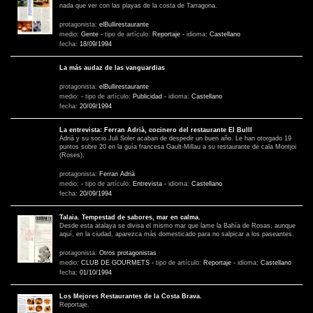
nada que ver con las playas de la costa de Tarragona.
protagonista:
elBullirestaurante
medio:
Gente
-
tipo de artículo:
Reportaje
-
idioma:
Castellano
fecha:
18/09/1994
La más audaz de las vanguardias
protagonista:
elBullirestaurante
medio:
-
tipo de artículo:
Publicidad
-
idioma:
Castellano
fecha:
20/09/1994
La entrevista: Ferran Adrià, cocinero del restaurante El BullI
Adrià y su socio Juli Soler acaban de despedir un buen año. Le han otorgado 19
puntos sobre 20 en la guía francesa Gault-Millau a su restaurante de cala Montjoi
(Roses).
protagonista:
Ferran Adrià
medio:
-
tipo de artículo:
Entrevista
-
idioma:
Castellano
fecha:
20/09/1994
Talaia. Tempestad de sabores, mar en calma.
Desde esta atalaya se divisa el mismo mar que lame la Bahía de Rosas, aunque
aquí, en la ciudad, aparezca más domesticado para no salpicar a los paseantes.
protagonista:
Otros protagonistas
medio:
CLUB DE GOURMETS
-
tipo de artículo:
Reportaje
-
idioma:
Castellano
fecha:
01/10/1994
Los Mejores Restaurantes de la Costa Brava.
Reportaje.