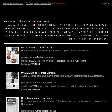
lo que se ha escrito
>
3. Búsqueda predefinida
>
Resultados
imprimir
Número de artículos encontrados: 3458
Páginas:
1
2
3
4
5
6
7
8
9
10
11
12
13
14
15
16
17
18
19
20
21
22
23
24
25
26
27
28
29
30
31
32
33
34
35
36
37
38
39
40
41
42
43
44
45
46
47
48
49
50
51
52
53
54
55
56
57
58
59
60
61
62
63
64
65
66
67
68
69
70
71
72
73
74
75
76
77
78
79
80
81
82
83
84
85
86
87
88
89
90
91
92
93
94
95
96
97
98
99
100
101
102
103
104
105
106
107
108
109
110
111
112
113
114
115
116
Pistas cocina. A toda costa.
Dos restauranes distintos que merece la pena visitar este verano.
protagonista:
elBullirestaurante
medio:
TELVA
-
tipo de artículo:
Reportaje
-
idioma:
Castellano
fecha:
01/08/1994
Una atalaya en el Port Olímpic.
Talaia Dreams abre una nueva propuesta lúdica y gastronómica para Barcelona.
protagonista:
Otros protagonistas
medio:
LA VANGUARDIA
-
tipo de artículo:
Reportaje
-
idioma:
Castellano
fecha:
03/08/1994
Otro Tagamanent, por favor.
Creo que era en Dels turons fins l’altra banda del riu, ese título con resonancia de
Hemingway.
protagonista:
Otros protagonistas