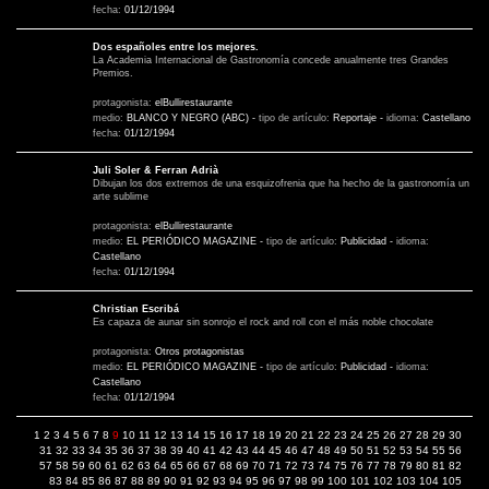
fecha:
01/12/1994
Dos españoles entre los mejores.
La Academia Internacional de Gastronomía concede anualmente tres Grandes
Premios.
protagonista:
elBullirestaurante
medio:
BLANCO Y NEGRO (ABC)
-
tipo de artículo:
Reportaje
-
idioma:
Castellano
fecha:
01/12/1994
Juli Soler & Ferran Adrià
Dibujan los dos extremos de una esquizofrenia que ha hecho de la gastronomía un
arte sublime
protagonista:
elBullirestaurante
medio:
EL PERIÓDICO MAGAZINE
-
tipo de artículo:
Publicidad
-
idioma:
Castellano
fecha:
01/12/1994
Christian Escribá
Es capaza de aunar sin sonrojo el rock and roll con el más noble chocolate
protagonista:
Otros protagonistas
medio:
EL PERIÓDICO MAGAZINE
-
tipo de artículo:
Publicidad
-
idioma:
Castellano
fecha:
01/12/1994
1
2
3
4
5
6
7
8
9
10
11
12
13
14
15
16
17
18
19
20
21
22
23
24
25
26
27
28
29
30
31
32
33
34
35
36
37
38
39
40
41
42
43
44
45
46
47
48
49
50
51
52
53
54
55
56
57
58
59
60
61
62
63
64
65
66
67
68
69
70
71
72
73
74
75
76
77
78
79
80
81
82
83
84
85
86
87
88
89
90
91
92
93
94
95
96
97
98
99
100
101
102
103
104
105