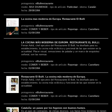
protagonista:
elBullirestaurante
medio:
AVUI DIUMENGE
-
tipo de artículo:
Publicidad
-
idioma:
Catalán
fecha:
28/08/1994
La cocina mas moderna de Europa. Restaurante El Bulli
protagonista:
elBullirestaurante
medio:
COMER Y BEBER
-
tipo de artículo:
Reportaje
-
idioma:
Castellano
fecha:
01/09/1994
LA COCINA MÁS MODERNA DE EUROPA. RESTAURANTE EL BULLI.
Ferran Adrià, chef ejecutivo del Restaurante El Bulli, ha diseñado para su
establecimiento, la cocina más ecléctica y juncional de las que existen en la
actualidad. Placer visual, sensaciones de paladar y un marco de exquisitez
señorial, son las normas
protagonista:
elBullirestaurante
medio:
COMER Y BEBER
-
tipo de artículo:
Reportaje
-
idioma:
Castellano
fecha:
01/09/1994
Restaurante El Bulli. La cocina más moderna de Europa.
Ferrán Adriá, chef ejecutivo del Restaurante El Bulli, ha diseñado para su
establecimiento, la cocina más ecléctica y funcional de las que existen en la
actualidad.
protagonista:
elBullirestaurante
medio:
COMER Y BEBER
-
tipo de artículo:
Reportaje
-
idioma:
Castellano
fecha:
01/09/1994
Cataluña: un paseo por los fogones con buenos humos.
Es un país de contrastes, de climas diversos. Los llanos fríos leridanos no tienen