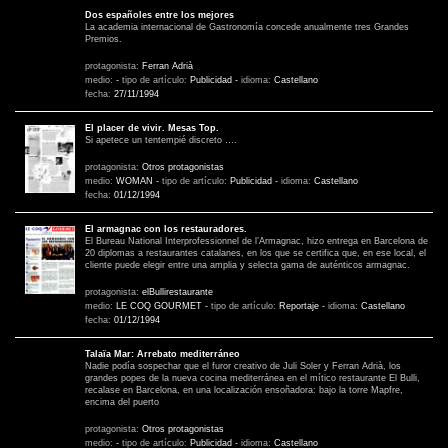
Dos españoles entre los mejores
La academia internacional de Gastronomía concede anualmente tres Grandes
Premios.
protagonista:
Ferran Adrià
medio:
-
tipo de artículo:
Publicidad
-
idioma:
Castellano
fecha:
27/11/1994
El placer de vivir. Mesas Top.
Si apetece un tentempié discreto ….
protagonista:
Otros protagonistas
medio:
WOMAN
-
tipo de artículo:
Publicidad
-
idioma:
Castellano
fecha:
01/12/1994
El armagnac con los restauradores.
El Bureau National Interprofessionnel de l’Armagnac, hizo entrega en Barcelona de
20 diplomas a restaurantes catalanes, en los que se certifica que, en ese local, el
cliente puede elegir entre una amplia y selecta gama de auténticos armagnac.
protagonista:
elBullirestaurante
medio:
LE COQ GOURMET
-
tipo de artículo:
Reportaje
-
idioma:
Castellano
fecha:
01/12/1994
Talaïa Mar: Arrebato mediterráneo
Nadie podía sospechar que el furor creativo de Juli Soler y Ferran Adrià, los
grandes popes de la nueva cocina mediterránea en el mítico restaurante El Bulli,
recalase en Barcelona, en una localización ensoñadora: bajo la torre Mapfre,
encima del puerto
protagonista:
Otros protagonistas
medio:
-
tipo de artículo:
Publicidad
-
idioma:
Castellano