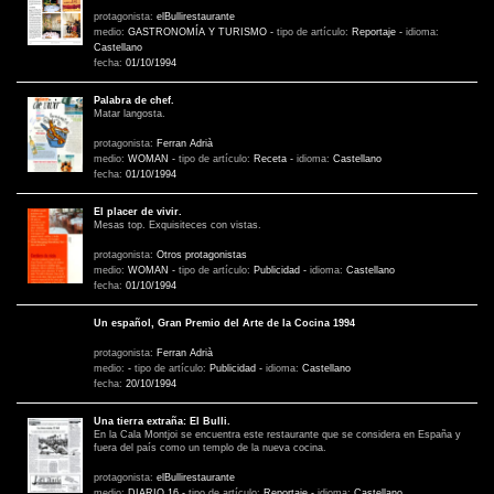
protagonista:
elBullirestaurante
medio:
GASTRONOMÍA Y TURISMO
-
tipo de artículo:
Reportaje
-
idioma:
Castellano
fecha:
01/10/1994
Palabra de chef.
Matar langosta.
protagonista:
Ferran Adrià
medio:
WOMAN
-
tipo de artículo:
Receta
-
idioma:
Castellano
fecha:
01/10/1994
El placer de vivir.
Mesas top. Exquisiteces con vistas.
protagonista:
Otros protagonistas
medio:
WOMAN
-
tipo de artículo:
Publicidad
-
idioma:
Castellano
fecha:
01/10/1994
Un español, Gran Premio del Arte de la Cocina 1994
protagonista:
Ferran Adrià
medio:
-
tipo de artículo:
Publicidad
-
idioma:
Castellano
fecha:
20/10/1994
Una tierra extraña: El Bulli.
En la Cala Montjoi se encuentra este restaurante que se considera en España y
fuera del país como un templo de la nueva cocina.
protagonista:
elBullirestaurante
medio:
DIARIO 16
-
tipo de artículo:
Reportaje
-
idioma:
Castellano