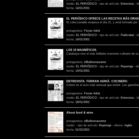
medio:
EL PERIÓDICO
-
tipo de artículo:
Entrevista
-
i
fecha:
14/01/2001
EL PERIÓDICO OFRECE LAS RECETAS MÁS ORIGI
El coleccionable empieza el día 21, y está formado por 
protagonista:
Ferran Adrià
medio:
EL PERIÓDICO
-
tipo de artículo:
Publicidad
-
i
fecha:
14/01/2001
LOS 15 MAGNÍFICOS.
Catalunya vive el más brillante momento culinario de su
protagonista:
elBullirestaurante
medio:
EL PERIÓDICO
-
tipo de artículo:
Reportaje
-
id
fecha:
14/01/2001
ENTREVISTA. FERRAN ADRIÀ. COCINERO.
Comer es el acto más sensual que existe. Los gastrónomo
protagonista:
Ferran Adrià
medio:
EL PERIÓDICO
-
tipo de artículo:
Entrevista
-
i
fecha:
18/01/2001
About food & wine
protagonista:
elBullirestaurante
medio:
-
tipo de artículo:
Reportaje
-
idioma:
Inglés
fecha:
01/02/2001