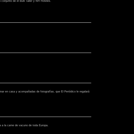
conjunto de el Bulli Taller y NH Hoteles.
nar en casa y acompañadas de fotografías, que El Periódico le regalará
za a la carne de vacuno de toda Europa.