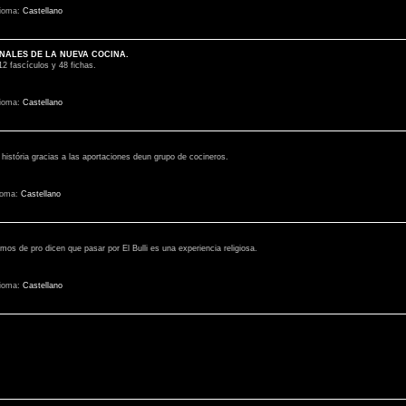
dioma:
Castellano
NALES DE LA NUEVA COCINA.
12 fascículos y 48 fichas.
dioma:
Castellano
 história gracias a las aportaciones deun grupo de cocineros.
ioma:
Castellano
s de pro dicen que pasar por El Bulli es una experiencia religiosa.
dioma:
Castellano