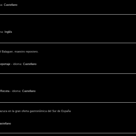
ma:
Castellano
oma:
Inglés
ol Balaguer, maestro repostero.
eportaje
-
idioma:
Castellano
:
Receta
-
idioma:
Castellano
azuza en la gran oferta gastronómica del Sur de España
astellano