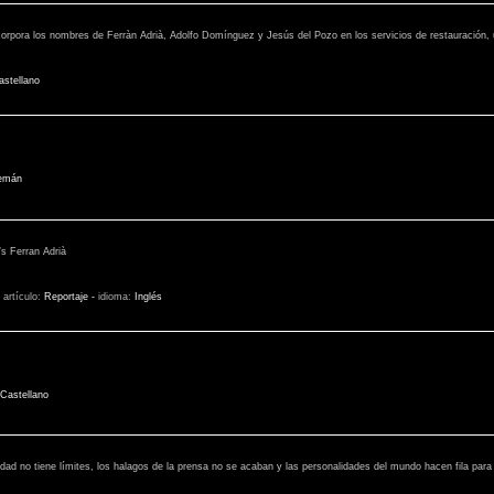
corpora los nombres de Ferràn Adrià, Adolfo Domínguez y Jesús del Pozo en los servicios de restauración,
astellano
emán
’s Ferran Adrià
 artículo:
Reportaje
-
idioma:
Inglés
Castellano
dad no tiene límites, los halagos de la prensa no se acaban y las personalidades del mundo hacen fila para 