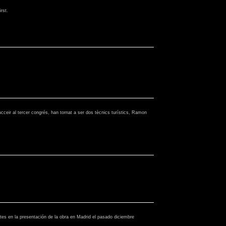
rst.
ucceir al tercer congrés, han tornat a ser dos tècnics turístics, Ramon
ntes en la presentación de la obra en Madrid el pasado diciembre