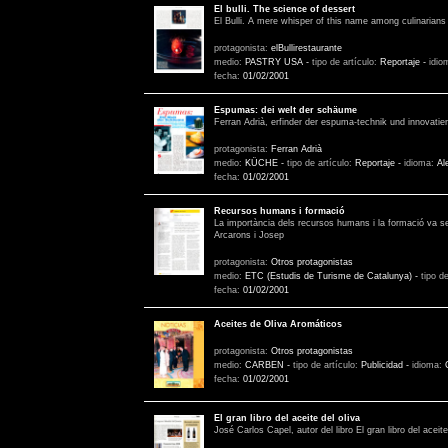
El bulli. The science of dessert
El Bulli. A mere whisper of this name among culinarians 
protagonista:
elBullirestaurante
medio:
PASTRY USA
-
tipo de artículo:
Reportaje
-
idio
fecha:
01/02/2001
Espumas: dei welt der schäume
Ferran Adrià, erfinder der espuma-technik und innovati
protagonista:
Ferran Adrià
medio:
KÜCHE
-
tipo de artículo:
Reportaje
-
idioma:
Al
fecha:
01/02/2001
Recursos humans i formació
La importància dels recursos humans i la formació va ser
Arcarons i Josep
protagonista:
Otros protagonistas
medio:
ETC (Estudis de Turisme de Catalunya)
-
tipo d
fecha:
01/02/2001
Aceites de Oliva Aromáticos
protagonista:
Otros protagonistas
medio:
CARBEN
-
tipo de artículo:
Publicidad
-
idioma:
fecha:
01/02/2001
El gran libro del aceite del oliva
José Carlos Capel, autor del libro El gran libro del ace