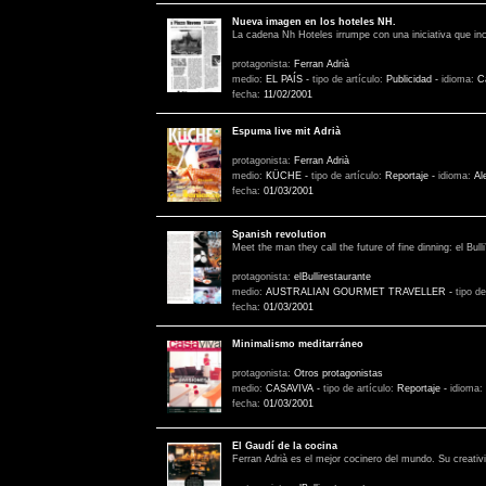
Nueva imagen en los hoteles NH.
La cadena Nh Hoteles irrumpe con una iniciativa que in
protagonista:
Ferran Adrià
medio:
EL PAÍS
-
tipo de artículo:
Publicidad
-
idioma:
C
fecha:
11/02/2001
Espuma live mit Adrià
protagonista:
Ferran Adrià
medio:
KÜCHE
-
tipo de artículo:
Reportaje
-
idioma:
Al
fecha:
01/03/2001
Spanish revolution
Meet the man they call the future of fine dinning: el Bulli
protagonista:
elBullirestaurante
medio:
AUSTRALIAN GOURMET TRAVELLER
-
tipo de
fecha:
01/03/2001
Minimalismo meditarráneo
protagonista:
Otros protagonistas
medio:
CASAVIVA
-
tipo de artículo:
Reportaje
-
idioma:
fecha:
01/03/2001
El Gaudí de la cocina
Ferran Adrià es el mejor cocinero del mundo. Su creativi