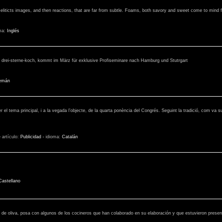
eliticts images, and then reactions, that are far from subtle. Foams, both savory and sweet come to mind fi
ma:
Inglés
er drei-sterne-koch, kommt im März für exklusive Profiseminare nach Hamburg und Stutrgart
emán
 el tema principal, i a la vegada l’objecte, de la quarta ponència del Congrés. Seguint la tradició, com va s
e artículo:
Publicidad
-
idioma:
Catalán
Castellano
ite de oliva, posa con algunos de los cocineros que han colaborado en su elaboración y que estuvieron prese