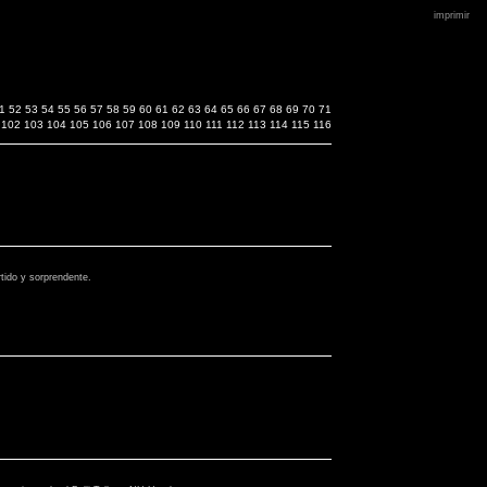
imprimir
1
52
53
54
55
56
57
58
59
60
61
62
63
64
65
66
67
68
69
70
71
102
103
104
105
106
107
108
109
110
111
112
113
114
115
116
ido y sorprendente.