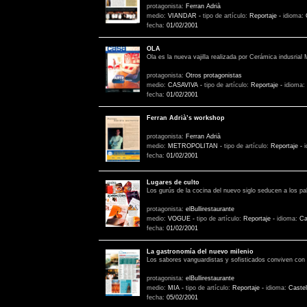
protagonista:
Ferran Adrià
medio:
VIANDAR
-
tipo de artículo:
Reportaje
-
idioma:
fecha:
01/02/2001
OLA
Ola es la nueva vajilla realizada por Cerámica indusrial
protagonista:
Otros protagonistas
medio:
CASAVIVA
-
tipo de artículo:
Reportaje
-
idioma:
fecha:
01/02/2001
Ferran Adrià’s workshop
protagonista:
Ferran Adrià
medio:
METROPOLITAN
-
tipo de artículo:
Reportaje
-
fecha:
01/02/2001
Lugares de culto
Los gurús de la cocina del nuevo siglo seducen a los 
protagonista:
elBullirestaurante
medio:
VOGUE
-
tipo de artículo:
Reportaje
-
idioma:
Ca
fecha:
01/02/2001
La gastronomía del nuevo milenio
Los sabores vanguardistas y sofisticados conviven con l
protagonista:
elBullirestaurante
medio:
MIA
-
tipo de artículo:
Reportaje
-
idioma:
Castel
fecha:
05/02/2001