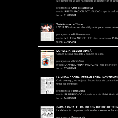
El cocinero de El Bulli ha decidido asociarse con la ca
protagonista:
Otros protagonistas
medio:
RESTAURACIÓN ACTUALIDAD
-
tipo de artícu
fecha:
01/01/2001
Variations on a Theme
LEENA NG witnesses the wildly anticipated union betw
protagonista:
elBullirestaurante
medio:
MILLENIA ART OF LIFE
-
tipo de artículo:
Publi
fecha:
01/01/2001
LA RECETA. ALBERT ADRIÀ.
Crêpes de piña con dátil y sorbete de coco.
protagonista:
Albert Adrià
medio:
LA VANGUARDIA MAGAZINE
-
tipo de artículo
fecha:
07/01/2001
LA NUEVA COCINA. FERRAN ADRIÂ: NOS TIENEN
Cada domingo, los mejores. Pocos libros de cocina tien
todos los domingos.
protagonista:
Ferran Adrià
medio:
EL PERIÓDICO
-
tipo de artículo:
Publicidad
-
i
fecha:
14/01/2001
CARA A CARA. EL CALDO CON HUESOS DE TER
La elaboración de platos tradicionales caseros se ha vi
protagonista:
Ferran Adrià