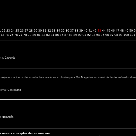
1
22
23
24
25
26
27
28
29
30
31
32
33
34
35
36
37
38
39
40
41
42
43
44
45
46
47
48
49
50
5
73
74
75
76
77
78
79
80
81
82
83
84
85
86
87
88
89
90
91
92
93
94
95
96
97
98
99
100
101
oma:
Japonés
ejores cocineros del mundo, ha creado en exclusiva para Oui Magazine un menú de bodas refinado, divert
dioma:
Castellano
a:
Holandés
ar nuevos conceptos de restauración