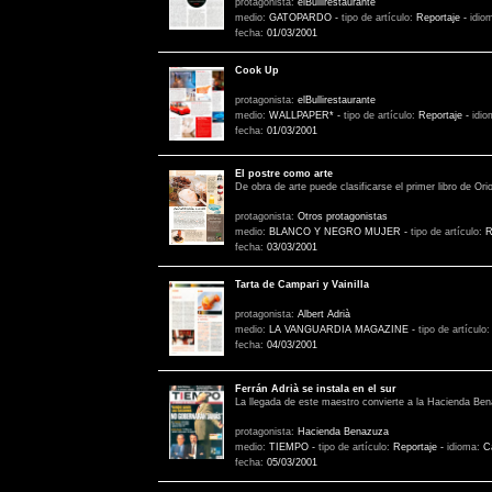
protagonista:
elBullirestaurante
medio:
GATOPARDO
-
tipo de artículo:
Reportaje
-
idio
fecha:
01/03/2001
Cook Up
protagonista:
elBullirestaurante
medio:
WALLPAPER*
-
tipo de artículo:
Reportaje
-
idi
fecha:
01/03/2001
El postre como arte
De obra de arte puede clasificarse el primer libro de Ori
protagonista:
Otros protagonistas
medio:
BLANCO Y NEGRO MUJER
-
tipo de artículo:
R
fecha:
03/03/2001
Tarta de Campari y Vainilla
protagonista:
Albert Adrià
medio:
LA VANGUARDIA MAGAZINE
-
tipo de artículo
fecha:
04/03/2001
Ferrán Adrià se instala en el sur
La llegada de este maestro convierte a la Hacienda Ben
protagonista:
Hacienda Benazuza
medio:
TIEMPO
-
tipo de artículo:
Reportaje
-
idioma:
C
fecha:
05/03/2001