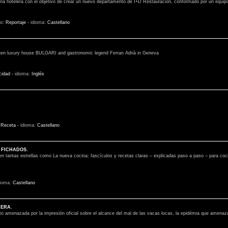
dena hotelera con el objetivo de crear un nuevo departamento de I+D Restauración, conformado por un equipo 
lo:
Reportaje
-
idioma:
Castellano
een luxury house BULGARI and gastronomic legend Ferran Adrià in Geneva
cidad
-
idioma:
Inglés
:
Receta
-
idioma:
Castellano
 FICHADOS.
en tantas estrellas como La nueva cocina: fascículos y recetas claras – explicadas paso a paso – para coci
dioma:
Castellano
NERA.
sto amenazada por la impresión oficial sobre el alcance del mal de las vacas locas, la epidémia que amena