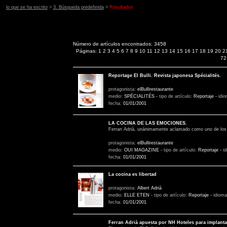
lo que se ha escrito
>
3. Búsqueda predefinida
>
Resultados
Número de artículos encontrados: 3458
Páginas:
1
2
3
4
5
6
7
8
9
10
11
12
13
14
15
16
17
18
19
20
2
72
Reportage El Bulli. Revista japonesa Spécialités.
protagonista:
elBullirestaurante
medio:
SPÉCIALITÉS
-
tipo de artículo:
Reportaje
-
idi
fecha:
01/01/2001
LA COCINA DE LAS EMOCIONES.
Ferran Adrià, unánimamente aclamado como uno de los m
protagonista:
elBullirestaurante
medio:
OUI MAGAZINE
-
tipo de artículo:
Reportaje
-
i
fecha:
01/01/2001
La cocina es libertad
protagonista:
Albert Adrià
medio:
ELLE ETEN
-
tipo de artículo:
Reportaje
-
idiom
fecha:
01/01/2001
Ferran Adrià apuesta por NH Hoteles para implant