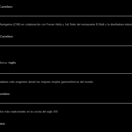
Castellano
 Mantgatina (CIM) en colaboración con Ferran Adrià y Juli Soler del restaurante El Bulli y la diseñadora indu
Castellano
idioma:
Inglés
paladares más exigentes desde los mejores emplos gastronómicos del mundo.
stellano
os más tradicionales en la cocina del siglo XXI
lano