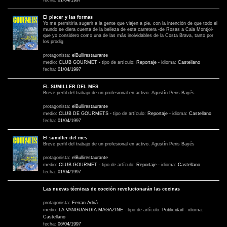
fecha:
01/04/1997
El placer y las formas
Yo me permitiría sugerir a la gente que viajen a pie, con la intención de que todo el
mundo se diera cuenta de la belleza de esta carretera -de Rosas a Cala Montjoi-
que yo considero como una de las más inolvidables de la Costa Brava, tanto por
los prodig
protagonista:
elBullirestaurante
medio:
CLUB GOURMET
-
tipo de artículo:
Reportaje
-
idioma:
Castellano
fecha:
01/04/1997
EL SUMILLER DEL MES
Breve perfil del trabajo de un profesional en activo. Agustín Peris Bayés.
protagonista:
elBullirestaurante
medio:
CLUB DE GOURMETS
-
tipo de artículo:
Reportaje
-
idioma:
Castellano
fecha:
01/04/1997
El sumiller del mes
Breve perfil del trabajo de un profesional en activo. Agustín Peris Bayés
protagonista:
elBullirestaurante
medio:
CLUB GOURMET
-
tipo de artículo:
Reportaje
-
idioma:
Castellano
fecha:
01/04/1997
Las nuevas técnicas de cocción revolucionarán las cocinas
protagonista:
Ferran Adrià
medio:
LA VANGUARDIA MAGAZINE
-
tipo de artículo:
Publicidad
-
idioma:
Castellano
fecha:
06/04/1997