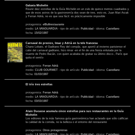
Galaxia Michelin
Reunir diez estrellas de la Guía Michelin en un zulo de quince metros cuadrados y
que de esos astros de la gastronomía dos sean de tres, esto es, Juan Mari Arzak
y Ferran Adrià, no es que sea fácil: es prácticamente imposible
protagonista:
elBullirestaurante
medio:
LA VANGUARDIA
-
tipo de artículo:
Publicidad
-
idioma:
Castellano
fecha:
15/02/1997
Carnaval de precios, Imac y Adrià en la tele francesa
Chano Lobato, el Gaditano Rey del compás, que aportó al invierno parisiense el
calor del carnaval gaditano, hizo rimar -en el fin de una fiesta enlutada por la
muerte de Pedro Bacán, con quien acababa de grabar su último disco-, París que
quita el sentío
protagonista:
Ferran Adrià
medio:
CLUB GOURMET
-
tipo de artículo:
Publicidad
-
idioma:
Castellano
fecha:
01/03/1997
El trío tres estrellas
protagonista:
Ferran Adrià
medio:
LA VANGUARDIA
-
tipo de artículo:
Publicidad
-
idioma:
Castellano
fecha:
03/03/1997
Alain Ducasse acumula cinco estrellas para sus restaurantes en la Guía
Michelin
Los editores de la más famosa guía gastronómica han aclarado que sólo califican
la calidad de la comida, no la belleza o el entorno del restaurante
protagonista:
Otros protagonistas
medio:
LA VANGUARDIA
-
tipo de artículo:
Publicidad
-
idioma:
Castellano