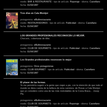
medio:
BAR & RESTAURANTE
-
tipo de artículo:
Reportaje
-
idioma:
Castellano
fecha:
01/04/1997
Tres días en Cala Montjoi
protagonista:
elBullirestaurante
medio:
RESTAURADORES
-
tipo de artículo:
Publicidad
-
idioma:
Castellano
fecha:
01/04/1997
LOS GRANDES PROFESIONALES RECONOCEN LO MEJOR.
Chocovic, coberturas de élite.
protagonista:
elBullirestaurante
medio:
CLUB DE GOURMETS
-
tipo de artículo:
Publicidad
-
idioma:
Castellano
fecha:
01/04/1997
Los Grandes profesionales reconocen lo mejor
protagonista:
Otros protagonistas
medio:
CLUB GOURMET
-
tipo de artículo:
Publicidad
-
idioma:
Castellano
fecha:
01/04/1997
El placer de las formas.
Yo me permitiría sugerir a la gente que viajen a pie, con la intención de que todo el
mundo se diera cuenta de la belleza de esta carretera -de Rosas a Cala Montjoi-
que yo considero como una de las más inolvidables de la Costa Brava… Josep
Pla.
protagonista:
elBullirestaurante
medio:
CLUB DE GOURMETS
-
tipo de artículo:
Reportaje
-
idioma:
Castellano