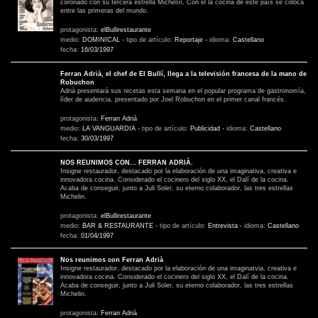
coronado con su tercera estrella Michelín. Con él la cocina de este país se coloca
entre las primeras del mundo.
protagonista:
elBullirestaurante
medio:
DOMINICAL
-
tipo de artículo:
Reportaje
-
idioma:
Castellano
fecha:
16/03/1997
Ferran Adrià, el chef de El Bullí, llega a la televisión francesa de la mano de
Robuchon
Adrià presentará sus recetas esta semana en el popular programa de gastronomía,
líder de audencia, presentado por Joel Robuchon en el primer canal francés.
protagonista:
Ferran Adrià
medio:
LA VANGUARDIA
-
tipo de artículo:
Publicidad
-
idioma:
Castellano
fecha:
30/03/1997
NOS REUNIMOS CON… FERRAN ADRIÀ.
Insigne restaurador, destacado por la elaboración de una imaginativa, creativa e
innovadora cocina. Considerado el cocinero del siglo XX, el Dalí de la cocina.
Acaba de conseguir, junto a Juli Soler, su eterno colaborador, las tres estrellas
Michelin.
protagonista:
elBullirestaurante
medio:
BAR & RESTAURANTE
-
tipo de artículo:
Entrevista
-
idioma:
Castellano
fecha:
01/04/1997
Nos reunimos con Ferran Adrià
Insigne restaurador, destacado por la elaboración de una imaginatvia, creativa e
innovadora cocina. Considerado el cocinero del siglo XX, el Dalí de la cocina.
Acaba de conseguir, junto a Juli Soler, su eterno colaborador, las tres estrellas
Michelin.
protagonista:
Ferran Adrià