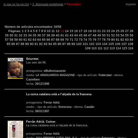
lo que se ha escrito
>
3. Búsqueda predefinida
>
Resultados
imprimir
Número de artículos encontrados: 3458
Páginas:
1
2
3
4
5
6
7
8
9
10
11
12
13
14
15
16
17
18
19
20
21
22
23
24
25
26
27
28
29
30
31
32
33
34
35
36
37
38
39
40
41
42
43
44
45
46
47
48
49
50
51
52
53
54
55
56
57
58
59
60
61
62
63
64
65
66
67
68
69
70
71
72
73
74
75
76
77
78
79
80
81
82
83
84
85
86
87
88
89
90
91
92
93
94
95
96
97
98
99
100
101
102
103
104
105
106
107
108
109
110
111
112
113
114
115
116
Gourmet.
Los seis del 96.
protagonista:
elBullirestaurante
medio:
LA VANGUARDIA MAGAZINE
-
tipo de artículo:
Publicidad
-
idioma:
Castellano
fecha:
29/12/1996
La cuina catalana està a l’alçada de la francesa
protagonista:
Ferran Adrià
medio:
-
tipo de artículo:
Entrevista
-
idioma:
Catalán
fecha:
08/01/1997
Ferràn Adrià. Cuiner.
La cuina catalana està a l’alçada de la francesa.
protagonista:
Ferran Adrià