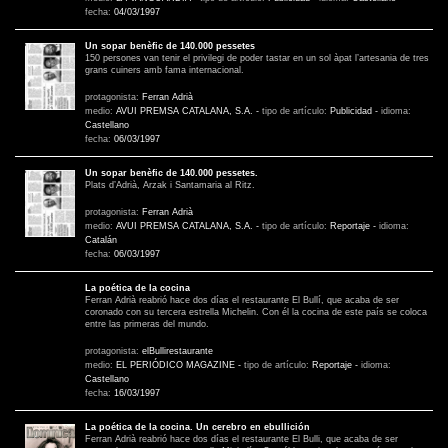
fecha:
04/03/1997
Un sopar benèfic de 140.000 pessetes
150 persones van tenir el privilegi de poder tastar en un sol àpat l’artesania de tres
grans cuiners amb fama internacional.
protagonista:
Ferran Adrià
medio:
AVUI PREMSA CATALANA, S.A.
-
tipo de artículo:
Publicidad
-
idioma:
Castellano
fecha:
06/03/1997
Un sopar benèfic de 140.000 pessetes.
Plats d’Adrià, Arzak i Santamaria al Ritz.
protagonista:
Ferran Adrià
medio:
AVUI PREMSA CATALANA, S.A.
-
tipo de artículo:
Reportaje
-
idioma:
Catalán
fecha:
06/03/1997
La poética de la cocina
Ferran Adrià reabrió hace dos días el restaurante El Bullí, que acaba de ser
coronado con su tercera estrella Michelin. Con él la cocina de este país se coloca
entre las primeras del mundo.
protagonista:
elBullirestaurante
medio:
EL PERIÓDICO MAGAZINE
-
tipo de artículo:
Reportaje
-
idioma:
Castellano
fecha:
16/03/1997
La poética de la cocina. Un cerebro en ebullición
Ferran Adrià reabrió hace dos días el restaurante El Bulli, que acaba de ser