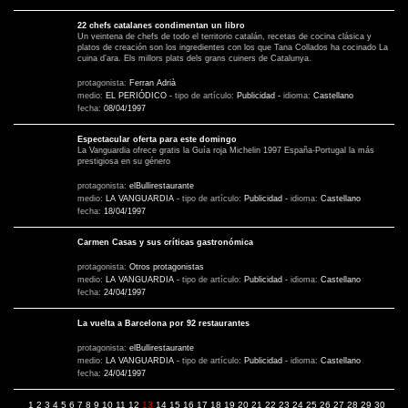
22 chefs catalanes condimentan un libro
Un veintena de chefs de todo el territorio catalán, recetas de cocina clásica y
platos de creación son los ingredientes con los que Tana Collados ha cocinado La
cuina d’ara. Els millors plats dels grans cuiners de Catalunya.
protagonista:
Ferran Adrià
medio:
EL PERIÓDICO
-
tipo de artículo:
Publicidad
-
idioma:
Castellano
fecha:
08/04/1997
Espectacular oferta para este domingo
La Vanguardia ofrece gratis la Guía roja Michelin 1997 España-Portugal la más
prestigiosa en su género
protagonista:
elBullirestaurante
medio:
LA VANGUARDIA
-
tipo de artículo:
Publicidad
-
idioma:
Castellano
fecha:
18/04/1997
Carmen Casas y sus críticas gastronómica
protagonista:
Otros protagonistas
medio:
LA VANGUARDIA
-
tipo de artículo:
Publicidad
-
idioma:
Castellano
fecha:
24/04/1997
La vuelta a Barcelona por 92 restaurantes
protagonista:
elBullirestaurante
medio:
LA VANGUARDIA
-
tipo de artículo:
Publicidad
-
idioma:
Castellano
fecha:
24/04/1997
1
2
3
4
5
6
7
8
9
10
11
12
13
14
15
16
17
18
19
20
21
22
23
24
25
26
27
28
29
30