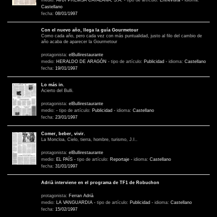
medio:
AVUI PREMSA CATALANA, S.A.
-
tipo de artículo:
Entrevista
-
idioma:
Castellano
fecha:
08/01/1997
Con el nuevo año, llega la guía Gourmetour
Como cada año, pero cada vez con más puntualidad, justo al filo del cambio de
año acaba de aparecer la Gourmetour
protagonista:
elBullirestaurante
medio:
HERALDO DE ARAGÓN
-
tipo de artículo:
Publicidad
-
idioma:
Castellano
fecha:
19/01/1997
Lo más in.
Acierto del Bulli.
protagonista:
elBullirestaurante
medio:
-
tipo de artículo:
Publicidad
-
idioma:
Castellano
fecha:
23/01/1997
Comer, beber, vivir.
La Moncloa, Cielo, tierra, hombre, turismo, J.I..
protagonista:
elBullirestaurante
medio:
EL PAÍS
-
tipo de artículo:
Reportaje
-
idioma:
Castellano
fecha:
31/01/1997
Adrià interviene en el programa de TF1 de Robuchon
protagonista:
Ferran Adrià
medio:
LA VANGUARDIA
-
tipo de artículo:
Publicidad
-
idioma:
Castellano
fecha:
15/02/1997