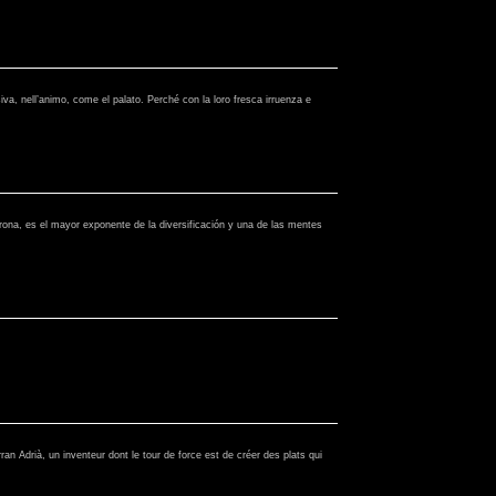
a, nell’animo, come el palato. Perché con la loro fresca irruenza e
erona, es el mayor exponente de la diversificación y una de las mentes
rran Adrià, un inventeur dont le tour de force est de créer des plats qui