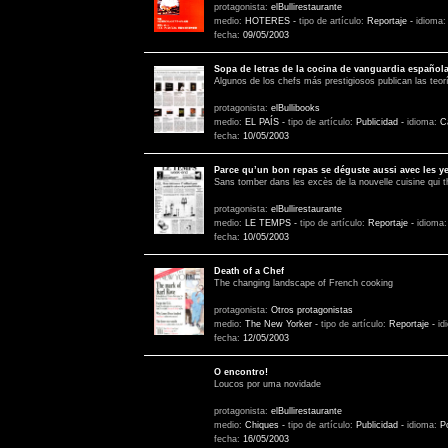
protagonista:
elBullirestaurante
medio:
HOTERES
-
tipo de artículo:
Reportaje
-
idioma
fecha:
09/05/2003
Sopa de letras de la cocina de vanguardia española
Algunos de los chefs más prestigiosos publican las teo
protagonista:
elBullibooks
medio:
EL PAÍS
-
tipo de artículo:
Publicidad
-
idioma:
C
fecha:
10/05/2003
Parce qu’un bon repas se déguste aussi avec les y
Sans tomber dans les excès de la nouvelle cuisine qui th
protagonista:
elBullirestaurante
medio:
LE TEMPS
-
tipo de artículo:
Reportaje
-
idioma
fecha:
10/05/2003
Death of a Chef
The changing landscape of French cooking
protagonista:
Otros protagonistas
medio:
The New Yorker
-
tipo de artículo:
Reportaje
-
id
fecha:
12/05/2003
O encontro!
Loucos por uma novidade
protagonista:
elBullirestaurante
medio:
Chiques
-
tipo de artículo:
Publicidad
-
idioma:
P
fecha:
16/05/2003