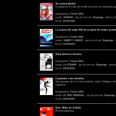
Su cocina global
Le pedimos al Chef de el bulli un menú con alimentos q
protagonista:
Ferran Adrià
medio:
WOMAN
-
tipo de artículo:
Reportaje
-
idioma:
C
fecha:
01/05/2003
La cocina del siglo XXI de la mano de cuatro gran
protagonista:
Ferran Adrià
medio:
SABER Y SABOR
-
tipo de artículo:
Reportaje
-
fecha:
01/05/2003
Adrá sbarca a Venaria
protagonista:
Ferran Adrià
medio:
LA STAMPA
-
tipo de artículo:
Reportaje
-
idiom
fecha:
03/05/2003
Copìando a las estrellas
Seis grandes de la cocina española, Adrià, Subijana, Ar
copiamos.
protagonista:
Ferran Adrià
medio:
EL PAÍS SEMANAL
-
tipo de artículo:
Reportaje
fecha:
04/05/2003
Sres. Mibu en el Bulli
Revista japonesa