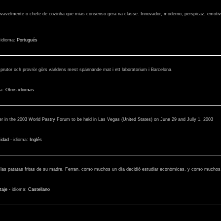
rovavelmente o chefe de cozinha que mias consenso gera na classe. Innovador, moderno, perspicaz, emotivo
-
idioma:
Portugués
prutor och provrör görs världens mest spännande mat i ett laboratorium i Barcelona.
ma:
Otros idiomas
ber in the 2003 World Pastry Forum to be held in Las Vegas (United States) on June 29 and Jully 1, 2003
cidad
-
idioma:
Inglés
las patatas fritas de su madre, Ferran, como muchos un día decidió estudiar económicas, y como muchos, u
taje
-
idioma:
Castellano