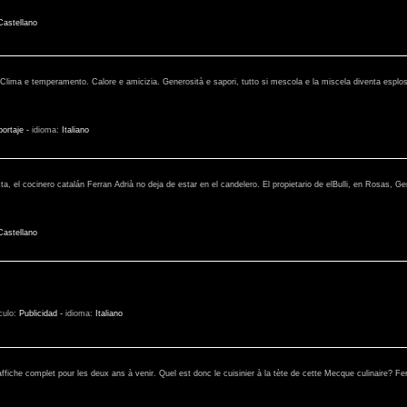
Castellano
ma e temperamento. Calore e amicizia. Generosità e sapori, tutto si mescola e la miscela diventa esplosiv
ortaje
-
idioma:
Italiano
a, el cocinero catalán Ferran Adrià no deja de estar en el candelero. El propietario de elBulli, en Rosas, G
Castellano
ículo:
Publicidad
-
idioma:
Italiano
i affiche complet pour les deux ans à venir. Quel est donc le cuisinier à la tète de cette Mecque culinaire? Fe