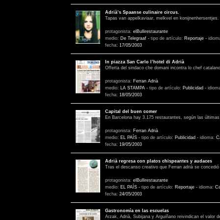
Adrià’s Spaanse culinaire circus.
Tapas van appelkaviaar, melkvel en konijnenhersentjes.
protagonista:
elBullirestaurante
medio:
De Telegraaf
-
tipo de artículo:
Reportaje
-
idiom
fecha:
17/05/2003
In piazza San Carlo l’hotel di Adrià
Offerta del sindaco che domani incontra lo chef catalano
protagonista:
Ferran Adrià
medio:
LA STAMPA
-
tipo de artículo:
Publicidad
-
idiom
fecha:
18/05/2003
Capital del buen comer
En Barcelona hay 3.175 restaurantes, según las últimas
protagonista:
Ferran Adrià
medio:
EL PAÍS
-
tipo de artículo:
Publicidad
-
idioma:
C
fecha:
19/05/2003
Adrià regresa con platos chispeantes y audaces
Tras el descanso creativo que Ferran adrià se concedi
protagonista:
elBullirestaurante
medio:
EL PAÍS
-
tipo de artículo:
Reportaje
-
idioma:
Ca
fecha:
24/05/2003
Gastronomía en las escuelas
Arzak, Adrià, Subijana y Arguiñano reivindican el valor d