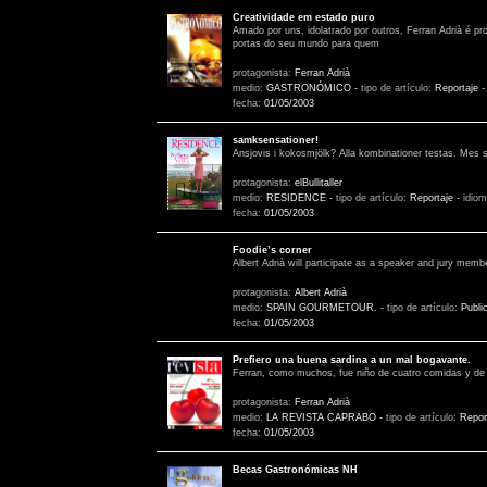
Creatividade em estado puro
Amado por uns, idolatrado por outros, Ferran Adrià é p
portas do seu mundo para quem
protagonista:
Ferran Adrià
medio:
GASTRONÓMICO
-
tipo de artículo:
Reportaje
fecha:
01/05/2003
samksensationer!
Ansjovis i kokosmjölk? Alla kombinationer testas. Mes s
protagonista:
elBullitaller
medio:
RESIDENCE
-
tipo de artículo:
Reportaje
-
idio
fecha:
01/05/2003
Foodie’s corner
Albert Adrià will participate as a speaker and jury mem
protagonista:
Albert Adrià
medio:
SPAIN GOURMETOUR.
-
tipo de artículo:
Publi
fecha:
01/05/2003
Prefiero una buena sardina a un mal bogavante.
Ferran, como muchos, fue niño de cuatro comidas y de 
protagonista:
Ferran Adrià
medio:
LA REVISTA CAPRABO
-
tipo de artículo:
Repor
fecha:
01/05/2003
Becas Gastronómicas NH