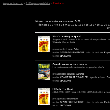
lo que se ha escrito
>
3. Búsqueda predefinida
>
Resultados
Número de artículos encontrados: 3458
Páginas:
1
2
3
4
5
6
7
8
9
10
11
12
13
14
15
16
17
18
19
20
2
72
What’s cooking in Spain?
At gastronomic events it is no unusual to spot the occas
Wakuda, Ferran Adrià
protagonista:
Ferran Adrià
medio:
SPAIN GOURMETOUR.
-
tipo de artículo:
Repor
fecha:
01/05/2003
Cuando comer es todo un arte
Los restaurantes donde triunfan los grandes chefs
protagonista:
elBullirestaurante
medio:
CONDÉ NAST TRAVELER
-
tipo de artículo:
Rep
fecha:
01/05/2003
El Bulli, The Book
elBulli 1983-2002 volume 3 (1998-2002) looks like a cla
protagonista:
elBullibooks
medio:
SPAIN GOURMETOUR.
-
tipo de artículo:
Publi
fecha:
01/05/2003