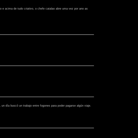
 e acima de tudo criativo, o chefe catalao abre uma vez por ano as
n día buscó un trabajo entre fogones para poder pagarse algún viaje.