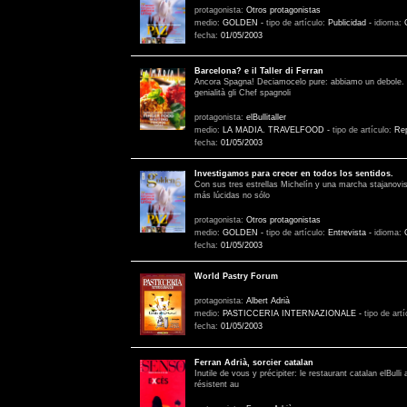
protagonista:
Otros protagonistas
medio:
GOLDEN
-
tipo de artículo:
Publicidad
-
idioma:
fecha:
01/05/2003
Barcelona? e il Taller di Ferran
Ancora Spagna! Deciamocelo pure: abbiamo un debole. Cli
genialità gli Chef spagnoli
protagonista:
elBullitaller
medio:
LA MADIA. TRAVELFOOD
-
tipo de artículo:
Rep
fecha:
01/05/2003
Investigamos para crecer en todos los sentidos.
Con sus tres estrellas Michelín y una marcha stajanovist
más lúcidas no sólo
protagonista:
Otros protagonistas
medio:
GOLDEN
-
tipo de artículo:
Entrevista
-
idioma:
fecha:
01/05/2003
World Pastry Forum
protagonista:
Albert Adrià
medio:
PASTICCERIA INTERNAZIONALE
-
tipo de art
fecha:
01/05/2003
Ferran Adrià, sorcier catalan
Inutile de vous y précipiter: le restaurant catalan elBull
résistent au