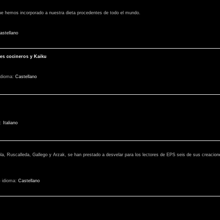
ue hemos incorporado a nuestra dieta procedentes de todo el mundo.
astellano
des cocineros y Kaiku
idioma:
Castellano
a:
Italiano
ola, Ruscalleda, Gallego y Arzak, se han prestado a desvelar para los lectores de EPS seis de sus creacione
-
idioma:
Castellano