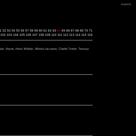
imprimir
1
52
53
54
55
56
57
58
59
60
61
62
63
64
65
66
67
68
69
70
71
102
103
104
105
106
107
108
109
110
111
112
113
114
115
116
Marc Veyrat, Heinz Winkler, Alfonso Iaccarino, Charlie Trotter, Tetsuya