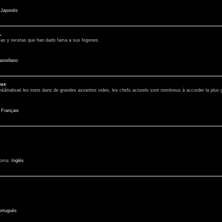
:
Japonés
.
rías y recetas que han dado fama a sus fogones.
astellano
eux
éâtralisait les mets dans de grandes assiettes vides, les chefs acturels sont nombreux à accorder la plus g
:
Français
ioma:
Inglés
ortugués