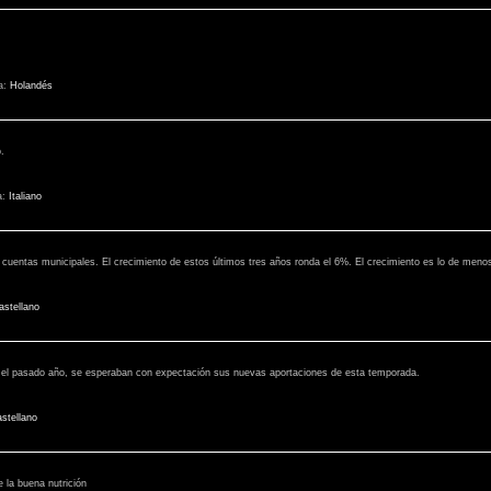
a:
Holandés
.
a:
Italiano
 cuentas municipales. El crecimiento de estos últimos tres años ronda el 6%. El crecimiento es lo de men
astellano
ó el pasado año, se esperaban con expectación sus nuevas aportaciones de esta temporada.
stellano
e la buena nutrición