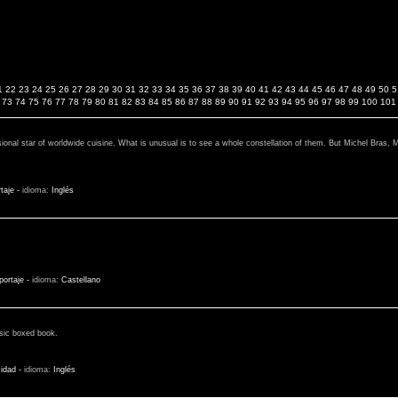
1
22
23
24
25
26
27
28
29
30
31
32
33
34
35
36
37
38
39
40
41
42
43
44
45
46
47
48
49
50
5
73
74
75
76
77
78
79
80
81
82
83
84
85
86
87
88
89
90
91
92
93
94
95
96
97
98
99
100
101
ional star of worldwide cuisine. What is unusual is to see a whole constellation of them. But Michel Bras, 
taje
-
idioma:
Inglés
ortaje
-
idioma:
Castellano
ssic boxed book.
cidad
-
idioma:
Inglés