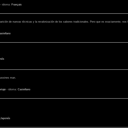
-
idioma:
Français
rición de nuevas técnicas y la revalorización de los sabores tradicionales. Pero que es exactamente, nos l
astellano
nés
bussines man.
rtaje
-
idioma:
Castellano
:
Japonés