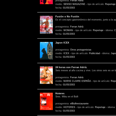
protagonista:
Ferran Adrià
medio:
SENSO MAGAZINE
-
tipo de artículo:
Reportaje
fecha:
01/05/2003
Fusión o No Fusión
Es el concepto gastronómico del momento, junto a la apa
protagonista:
Ferran Adrià
medio:
WOMAN
-
tipo de artículo:
Reportaje
-
idioma:
C
fecha:
01/05/2003
Japon ICEX
protagonista:
Otros protagonistas
medio:
ICEX
-
tipo de artículo:
Publicidad
-
idioma:
Japo
fecha:
01/05/2003
24 horas con Ferran Adrià.
Seis meses al año cocina y vive. Los otros seis es un 
protagonista:
Ferran Adrià
medio:
MARIE CLAIRE ESPAÑA
-
tipo de artículo:
Repo
fecha:
01/05/2003
Hoteres
Sres. Mibu en el Bulli
protagonista:
elBullirestaurante
medio:
HOTERES
-
tipo de artículo:
Reportaje
-
idioma
fecha:
01/05/2003