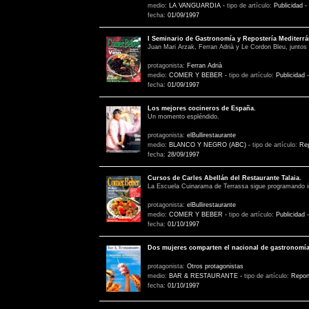
medio:
LA VANGUARDIA
-
tipo de artículo:
Publicidad
-
fecha:
01/09/1997
I Seminario de Gastronomía y Repostería Mediterr
Juan Mari Arzak, Ferran Adrià y Le Cordon Bleu, juntos 
protagonista:
Ferran Adrià
medio:
COMER Y BEBER
-
tipo de artículo:
Publicidad
fecha:
01/09/1997
Los mejores cocineros de España.
Un momento espléndido.
protagonista:
elBullirestaurante
medio:
BLANCO Y NEGRO (ABC)
-
tipo de artículo:
Rep
fecha:
28/09/1997
Cursos de Carles Abellán del Restaurante Talaia.
La Escuela Cuinarama de Terrassa sigue programando int
protagonista:
elBullirestaurante
medio:
COMER Y BEBER
-
tipo de artículo:
Publicidad
fecha:
01/10/1997
Dos mujeres comparten el nacional de gastronomí
protagonista:
Otros protagonistas
medio:
BAR & RESTAURANTE
-
tipo de artículo:
Repor
fecha:
01/10/1997