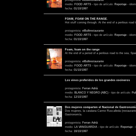
medio:
FOOD ARTS
-
tipo de artículo:
Reportaje
-
idio
fecha:
01/10/1997
FOAM, FOAM ON THE RANGE.
Hot stuff coming through. At the end of a perilous road t
protagonista:
elBullirestaurante
medio:
FOOD ARTS
-
tipo de artículo:
Reportaje
-
idio
fecha:
01/10/1997
Foam, foam on the range
At the end of a period of a perilous road to the sea, Spa
protagonista:
elBullirestaurante
medio:
FOOD ARTS
-
tipo de artículo:
Reportaje
-
idio
fecha:
01/10/1997
Los vinos preferidos de los grandes cocineros
protagonista:
Ferran Adrià
medio:
BLANCO Y NEGRO (ABC)
-
tipo de artículo:
Pub
fecha:
12/10/1997
Dos mujeres comparten el Nacional de Gastronomí
Dos mujeres, la catalana Carme Ruscalleda (restaurante
Gastronomía.
protagonista:
Ferran Adrià
medio:
LA VANGUARDIA
-
tipo de artículo:
Reportaje
-
fecha:
16/10/1997