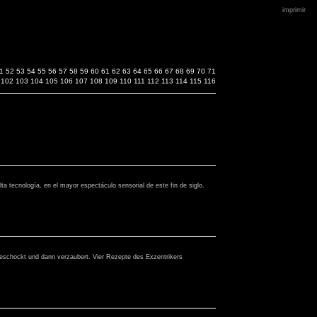
imprimir
1
52
53
54
55
56
57
58
59
60
61
62
63
64
65
66
67
68
69
70
71
102
103
104
105
106
107
108
109
110
111
112
113
114
115
116
ta tecnología, en el mayor espectáculo sensorial de este fin de siglo.
 geschockt und dann verzaubert. Vier Rezepte des Exzentrikers