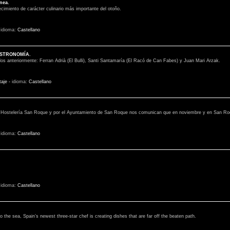
nea.
ecimiento de carácter culinario más importante del otoño.
-
idioma:
Castellano
STRONOMÍA.
ados anteriormente: Ferran Adrià (El Bulli), Santi Santamaría (El Racó de Can Fabes) y Juan Mari Arzak.
taje
-
idioma:
Castellano
de Hostelería San Roque y por el Ayuntamiento de San Roque nos comunican que en noviembre y en San Roq
-
idioma:
Castellano
-
idioma:
Castellano
o the sea, Spain’s newest three-star chef is creating dishes that are far off the beaten path.