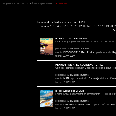
lo que se ha escrito
>
3. Búsqueda predefinida
>
Resultados
Número de artículos encontrados: 3458
Páginas:
1
2
3
4
5
6
7
8
9
10
11
12
13
14
15
16
17
18
19
20
2
72
El Bulli. L’art gastronómic.
L’impacte que produeix una obra d’art en la consciència
protagonista:
elBullirestaurante
medio:
DESCOBRIR CATALUNYA
-
tipo de artículo:
Rep
fecha:
01/07/1997
FERRAN ADRIÀ. EL COCINERO TOTAL.
Con tres estrellas Michelin y reconocido por el gran Rob
protagonista:
elBullirestaurante
medio:
MAN
-
tipo de artículo:
Reportaje
-
idioma:
Caste
fecha:
01/07/1997
In der Arena des El Bulli
Ferran Adrià, Küchenchef im Restaurante El Bulli im kat
protagonista:
elBullirestaurante
medio:
DER FEINSCHMECKER
-
tipo de artículo:
Repo
fecha:
01/07/1997