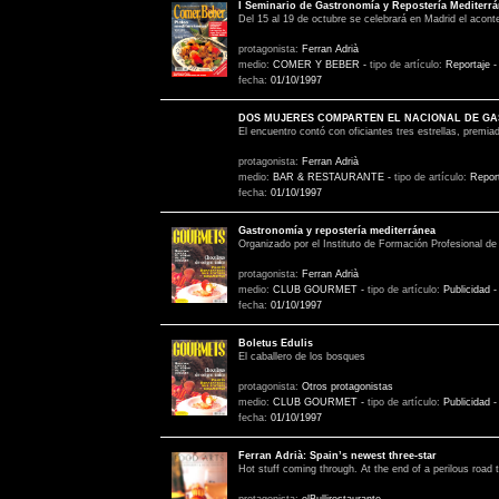
I Seminario de Gastronomía y Repostería Mediterrá
Del 15 al 19 de octubre se celebrará en Madrid el acont
protagonista:
Ferran Adrià
medio:
COMER Y BEBER
-
tipo de artículo:
Reportaje
fecha:
01/10/1997
DOS MUJERES COMPARTEN EL NACIONAL DE GA
El encuentro contó con oficiantes tres estrellas, premi
protagonista:
Ferran Adrià
medio:
BAR & RESTAURANTE
-
tipo de artículo:
Repor
fecha:
01/10/1997
Gastronomía y repostería mediterránea
Organizado por el Instituto de Formación Profesional 
protagonista:
Ferran Adrià
medio:
CLUB GOURMET
-
tipo de artículo:
Publicidad
fecha:
01/10/1997
Boletus Edulis
El caballero de los bosques
protagonista:
Otros protagonistas
medio:
CLUB GOURMET
-
tipo de artículo:
Publicidad
fecha:
01/10/1997
Ferran Adrià: Spain’s newest three-star
Hot stuff coming through. At the end of a perilous road t
protagonista:
elBullirestaurante