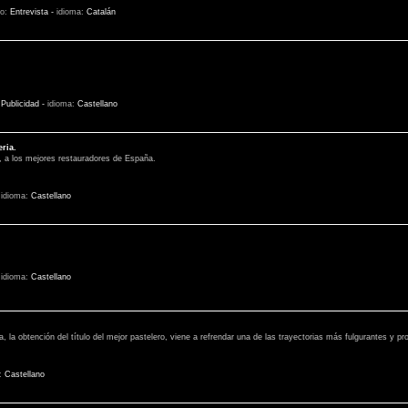
lo:
Entrevista
-
idioma:
Catalán
:
Publicidad
-
idioma:
Castellano
ria.
, a los mejores restauradores de España.
-
idioma:
Castellano
-
idioma:
Castellano
, la obtención del título del mejor pastelero, viene a refrendar una de las trayectorias más fulgurantes y p
:
Castellano