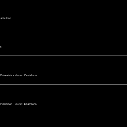
astellano
n
:
Entrevista
-
idioma:
Castellano
:
Publicidad
-
idioma:
Castellano