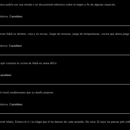
omo podría ser una novela o un documental televisivo sobre el origen y fin de algunas especies.
idioma:
Castellano
rran Adrià se divierte, crea y se recrea. Juego de texturas, juego de temperaturas, cocina que ahora juega
idioma:
Castellano
qué consiste la cocina de Adrià es tarea difícil.
astellano
 el menú mediterraneo que su dueño propone.
idioma:
Castellano
 molt relatiu. Estima el vi i la màgia que hi ha darrere de cada ampolla. Als seus 32 anys ha passat pels mill