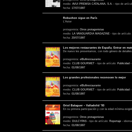
medio:
AVUI PREMSA CATALANA, S.A.
-
tipo de artícu
fecha:
17/07/1997
Robuchon sigue en París
L’Astor
protagonista:
Otros protagonistas
medio:
LA VANGUARDIA MAGAZINE
-
tipo de artículo
fecha:
20/07/1997
Los mejores restaurantes de España. Entrar en mate
De nuevo les presentamos, con todo género de detalles
protagonista:
elBullirestaurante
medio:
CLUB GOURMET
-
tipo de artículo:
Publicidad
fecha:
01/08/1997
Los grandes profesionales reconocen lo mejor
protagonista:
elBullirestaurante
medio:
CLUB GOURMET
-
tipo de artículo:
Publicidad
fecha:
01/08/1997
Oriol Balaguer – Valladolid ’93
En su primera participación y con la edad mínima exigida
protagonista:
Otros protagonistas
medio:
DULCYPAS
-
tipo de artículo:
Reportaje
-
idioma
fecha:
01/08/1997