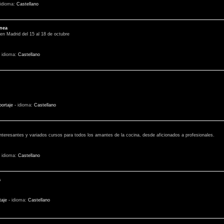
idioma:
Castellano
ánea
en Madrid del 15 al 18 de octubre
-
idioma:
Castellano
ortaje
-
idioma:
Castellano
eresantes y variados cursos para todos los amantes de la cocina, desde aficionados a profesionales.
-
idioma:
Castellano
a
taje
-
idioma:
Castellano