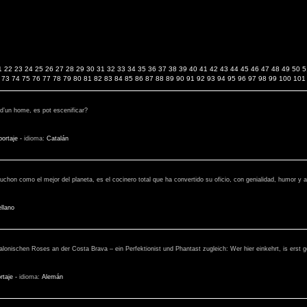
1
22
23
24
25
26
27
28
29
30
31
32
33
34
35
36
37
38
39
40
41
42
43
44
45
46
47
48
49
50
5
73
74
75
76
77
78
79
80
81
82
83
84
85
86
87
88
89
90
91
92
93
94
95
96
97
98
99
100
101
 d’un home, es pot escenificar?
ortaje
-
idioma:
Catalán
uchon como el mejor del planeta, es el cocinero total que ha convertido su oficio, con genialidad, humor y al
llano
alonischen Roses an der Costa Brava – ein Perfektionist und Phantast zugleich: Wer hier einkehrt, is erst
rtaje
-
idioma:
Alemán