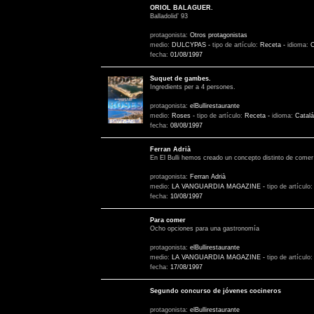
ORIOL BALAGUER.
Balladolid’ 93
protagonista:
Otros protagonistas
medio:
DULCYPAS
-
tipo de artículo:
Receta
-
idioma:
C
fecha:
01/08/1997
Suquet de gambes.
Ingredients per a 4 persones.
protagonista:
elBullirestaurante
medio:
Roses
-
tipo de artículo:
Receta
-
idioma:
Catalá
fecha:
08/08/1997
Ferran Adrià
En El Bulli hemos creado un concepto distinto de comer
protagonista:
Ferran Adrià
medio:
LA VANGUARDIA MAGAZINE
-
tipo de artículo
fecha:
10/08/1997
Para comer
Ocho opciones para una gastronomía
protagonista:
elBullirestaurante
medio:
LA VANGUARDIA MAGAZINE
-
tipo de artículo
fecha:
17/08/1997
Segundo concurso de jóvenes cocineros
protagonista:
elBullirestaurante