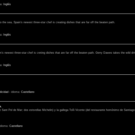
ma:
Inglés
o the sea, Spain’s newest three-star chef is creating dishes that are far off the beaten path.
ma:
Inglés
in’s newest three-star chef is creting dishes that are far off the beaten path. Gerry Dawes takes the wild dri
ma:
Inglés
licidad
-
idioma:
Castellano
a.
 Sant Pol de Mar; dos estsrellas Michelin) y la gallega Toñi Vicente (del restaurante homónimo de Santiag
idioma:
Castellano