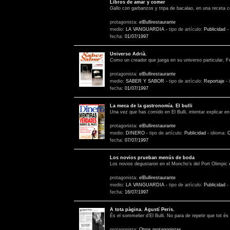
Libros de amar y comer
Gallo con garbanzos y tripa de bacalao, en una receta c
protagonista:
elBullirestaurante
medio:
LA VANGUARDIA
-
tipo de artículo:
Publicidad
-
fecha:
01/07/1997
Universo Adrià.
Como un creador que juega en su universo particular, Fe
protagonista:
elBullirestaurante
medio:
SABER Y SABOR
-
tipo de artículo:
Reportaje
-
fecha:
01/07/1997
La meca de la gastronomía. El bulli
Una vez que has comido en El Bulli, intentar explicar en 
protagonista:
elBullirestaurante
medio:
DINERO
-
tipo de artículo:
Publicidad
-
idioma:
C
fecha:
07/07/1997
Los novios prueban menús de boda
Los novios degustaron en el Moncho’s del Port Olimpic
protagonista:
elBullirestaurante
medio:
LA VANGUARDIA
-
tipo de artículo:
Publicidad
-
fecha:
16/07/1997
A tota pàgina. Agustí Peris.
És el sommelier d’El Bulli. No para de repetir que tot és
protagonista:
Otros protagonistas