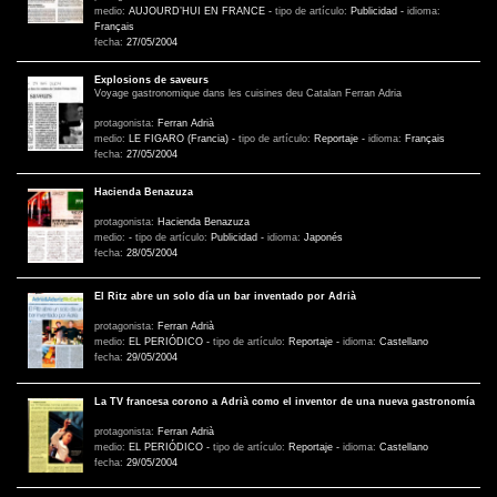
medio:
AUJOURD’HUI EN FRANCE
-
tipo de artículo:
Publicidad
-
idioma:
Français
fecha:
27/05/2004
Explosions de saveurs
Voyage gastronomique dans les cuisines deu Catalan Ferran Adria
protagonista:
Ferran Adrià
medio:
LE FIGARO (Francia)
-
tipo de artículo:
Reportaje
-
idioma:
Français
fecha:
27/05/2004
Hacienda Benazuza
protagonista:
Hacienda Benazuza
medio:
-
tipo de artículo:
Publicidad
-
idioma:
Japonés
fecha:
28/05/2004
El Ritz abre un solo día un bar inventado por Adrià
protagonista:
Ferran Adrià
medio:
EL PERIÓDICO
-
tipo de artículo:
Reportaje
-
idioma:
Castellano
fecha:
29/05/2004
La TV francesa corono a Adrià como el inventor de una nueva gastronomía
protagonista:
Ferran Adrià
medio:
EL PERIÓDICO
-
tipo de artículo:
Reportaje
-
idioma:
Castellano
fecha:
29/05/2004