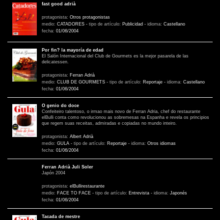
fast good adrià
protagonista:
Otros protagonistas
medio:
CATADORES
-
tipo de artículo:
Publicidad
-
idioma:
Castellano
fecha:
01/06/2004
Por fin? la mayoría de edad
El Salón Internacional del Club de Gourmets es la mejor pasarela de las
delicatessen.
protagonista:
Ferran Adrià
medio:
CLUB DE GOURMETS
-
tipo de artículo:
Reportaje
-
idioma:
Castellano
fecha:
01/06/2004
O genio do doce
Confeiteiro talentoso, o irmao mais novo de Ferran Adria, chef do restaurante
elBulli conta como revolucionou as sobremesas na Espanha e revela os principios
que regem suas receitas, admiradas e copiadas no mundo inteiro.
protagonista:
Albert Adrià
medio:
GULA
-
tipo de artículo:
Reportaje
-
idioma:
Otros idiomas
fecha:
01/06/2004
Ferran Adrià Juli Soler
Japón 2004
protagonista:
elBullirestaurante
medio:
FACE TO FACE
-
tipo de artículo:
Entrevista
-
idioma:
Japonés
fecha:
01/06/2004
Tacada de mestre