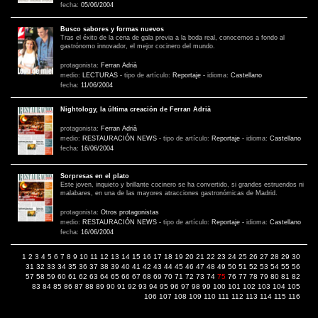
fecha:
05/06/2004
Busco sabores y formas nuevos
Tras el éxito de la cena de gala previa a la boda real, conocemos a fondo al
gastrónomo innovador, el mejor cocinero del mundo.
protagonista:
Ferran Adrià
medio:
LECTURAS
-
tipo de artículo:
Reportaje
-
idioma:
Castellano
fecha:
11/06/2004
Nightology, la última creación de Ferran Adrià
protagonista:
Ferran Adrià
medio:
RESTAURACIÓN NEWS
-
tipo de artículo:
Reportaje
-
idioma:
Castellano
fecha:
16/06/2004
Sorpresas en el plato
Este joven, inquieto y brillante cocinero se ha convertido, si grandes estruendos ni
malabares, en una de las mayores atracciones gastronómicas de Madrid.
protagonista:
Otros protagonistas
medio:
RESTAURACIÓN NEWS
-
tipo de artículo:
Reportaje
-
idioma:
Castellano
fecha:
16/06/2004
1
2
3
4
5
6
7
8
9
10
11
12
13
14
15
16
17
18
19
20
21
22
23
24
25
26
27
28
29
30
31
32
33
34
35
36
37
38
39
40
41
42
43
44
45
46
47
48
49
50
51
52
53
54
55
56
57
58
59
60
61
62
63
64
65
66
67
68
69
70
71
72
73
74
75
76
77
78
79
80
81
82
83
84
85
86
87
88
89
90
91
92
93
94
95
96
97
98
99
100
101
102
103
104
105
106
107
108
109
110
111
112
113
114
115
116