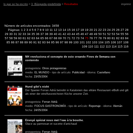
lo que se ha escrito
>
3. Búsqueda predefinida
>
Resultados
imprimir
Número de artículos encontrados: 3458
Páginas:
1
2
3
4
5
6
7
8
9
10
11
12
13
14
15
16
17
18
19
20
21
22
23
24
25
26
27
28
29
30
31
32
33
34
35
36
37
38
39
40
41
42
43
44
45
46
47
48
49
50
51
52
53
54
55
56
57
58
59
60
61
62
63
64
65
66
67
68
69
70
71
72
73
74
75
76
77
78
79
80
81
82
83
84
85
86
87
88
89
90
91
92
93
94
95
96
97
98
99
100
101
102
103
104
105
106
107
108
109
110
111
112
113
114
115
116
NH revoluciona el concepto de ocio creando Fines de Semana con
contenido
protagonista:
Otros protagonistas
medio:
EL MUNDO
-
tipo de artículo:
Publicidad
-
idioma:
Castellano
fecha:
23/05/2004
Hund gibt’s nicht
Der Spanier Ferran Adrià betreibt in Katalonien das elitäre Restaurant elBulli und gilt
als einer der einsflussreichsten Köche unserer Zeit.
protagonista:
Ferran Adrià
medio:
FOCUS GASTRONOMÍA
-
tipo de artículo:
Reportaje
-
idioma:
Alemán
fecha:
24/05/2004
Envoyé spécial nous met l’eau à la bouche.
Glace au parmesan et sucette d’artichaud
protagonista:
Ferran Adrià