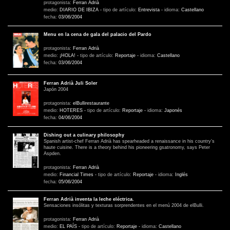
protagonista:
Ferran Adrià
medio:
DIARIO DE IBIZA
-
tipo de artículo:
Entrevista
-
idioma:
Castellano
fecha:
03/06/2004
Menu en la cena de gala del palacio del Pardo
protagonista:
Ferran Adrià
medio:
¡HOLA!
-
tipo de artículo:
Reportaje
-
idioma:
Castellano
fecha:
03/06/2004
Ferran Adrià Juli Soler
Japón 2004
protagonista:
elBullirestaurante
medio:
HOTERES
-
tipo de artículo:
Reportaje
-
idioma:
Japonés
fecha:
04/06/2004
Dishing out a culinary philosophy
Spanish artist-chef Ferran Adrià has spearheaded a renaissance in his country’s
haute cuisine. There is a theory behind his pioneering gsatronomy, says Peter
Aspden.
protagonista:
Ferran Adrià
medio:
Financial Times
-
tipo de artículo:
Reportaje
-
idioma:
Inglés
fecha:
05/06/2004
Ferran Adrià inventa la leche eléctrica.
Sensaciones insólitas y texturas sorprendentes en el menú 2004 de elBulli.
protagonista:
Ferran Adrià
medio:
EL PAÍS
-
tipo de artículo:
Reportaje
-
idioma:
Castellano