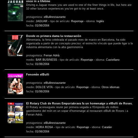
once in a lifetime
Driving a Jaguar means you are used to one of the finer things in life, but here are
10 other luxurios experiences you’ve got to try at least once.
protagonista:
elBullirestaurante
medio:
JAGUAR
-
tipo de artículo:
Reportaje
-
idioma:
Inglés
fecha:
01/06/2004
Donde es primera dama la restauración
Alimentaria, la feria celebrada el pasado mes de marzo en Barcelona, ha sido
organizada a partir de un concepto preciso: el estrecho vínculo que puede ligar a la
industria alimentaria con la alta gastronomía
protagonista:
Ferran Adrià
medio:
BAR BUSINESS
-
tipo de artículo:
Reportaje
-
idioma:
Castellano
fecha:
01/06/2004
Fenomén elBulli
protagonista:
elBullirestaurante
medio:
DOLCE VITA
-
tipo de artículo:
Reportaje
-
idioma:
Otros idiomas
fecha:
01/06/2004
El Rotary Club de Roses Empuriabrava fa un homenatge a elBulli de Roses.
El Rotary aconsegueix reunir per primera vegada a l’Empordà els millors
gastrònoms del món en un sopar d’homenatge al restaurant elBulli de Roses i a
Ferran Adrià.
protagonista:
elBullirestaurante
medio:
HORA ROSA
-
tipo de artículo:
Reportaje
-
idioma:
Catalán
fecha:
01/06/2004