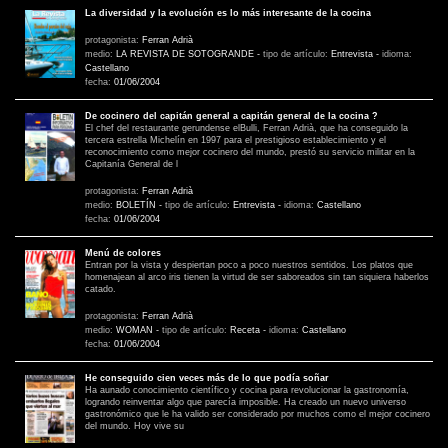
La diversidad y la evolución es lo más interesante de la cocina
protagonista:
Ferran Adrià
medio:
LA REVISTA DE SOTOGRANDE
-
tipo de artículo:
Entrevista
-
idioma:
Castellano
fecha:
01/06/2004
De cocinero del capitán general a capitán general de la cocina ?
El chef del restaurante gerundense elBulli, Ferran Adrià, que ha conseguido la
tercera estrella Michelín en 1997 para el prestigioso establecimiento y el
reconocimiento como mejor cocinero del mundo, prestó su servicio militar en la
Capitanía General de l
protagonista:
Ferran Adrià
medio:
BOLETÍN
-
tipo de artículo:
Entrevista
-
idioma:
Castellano
fecha:
01/06/2004
Menú de colores
Entran por la vista y despiertan poco a poco nuestros sentidos. Los platos que
homenajean al arco iris tienen la virtud de ser saboreados sin tan siquiera haberlos
catado.
protagonista:
Ferran Adrià
medio:
WOMAN
-
tipo de artículo:
Receta
-
idioma:
Castellano
fecha:
01/06/2004
He conseguido cien veces más de lo que podía soñar
Ha aunado conocimiento científico y cocina para revolucionar la gastronomía,
logrando reinventar algo que parecía imposible. Ha creado un nuevo universo
gastronómico que le ha valido ser considerado por muchos como el mejor cocinero
del mundo. Hoy vive su