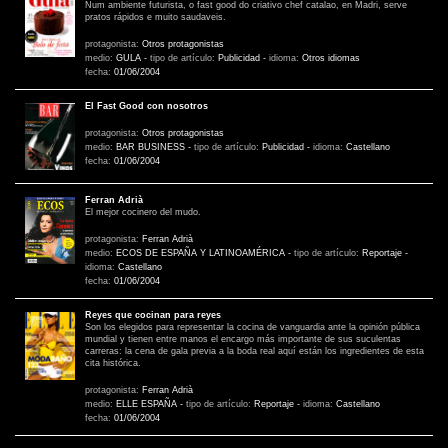
Num ambiente futurista, o fast good do criativo chef catalao, en Madri, serve
pratos rápidos e muito saudaveis.
protagonista:
Otros protagonistas
medio:
GULA
-
tipo de artículo:
Publicidad
-
idioma:
Otros idiomas
fecha:
01/06/2004
El Fast Good con nosotros
protagonista:
Otros protagonistas
medio:
BAR BUSINESS
-
tipo de artículo:
Publicidad
-
idioma:
Castellano
fecha:
01/06/2004
Ferran Adrià
El mejor cocinero del mudo.
protagonista:
Ferran Adrià
medio:
ECOS DE ESPAÑA Y LATINOAMÉRICA
-
tipo de artículo:
Reportaje
-
idioma:
Castellano
fecha:
01/06/2004
Reyes que cocinan para reyes
Son los elegidos para representar la cocina de vanguardia ante la opinión pública
mundial y tienen entre manos el encargo más importante de sus suculentas
carreras: la cena de gala previa a la boda real aquí están los ingredientes de esta
cita histórica.
protagonista:
Ferran Adrià
medio:
ELLE ESPAÑA
-
tipo de artículo:
Reportaje
-
idioma:
Castellano
fecha:
01/06/2004