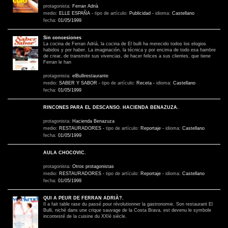
protagonista:
Ferran Adrià
medio:
ELLE ESPAÑA
-
tipo de artículo:
Publicidad
-
idioma:
Castellano
fecha:
01/05/1999
Sin concesiones
La cocina de Ferran Adrià, la cocina de El bulli ha merecido todos los elogios
habidos y por haber. La imaginación, la técnica y por encima de todo esa hambre
de crear, de transmitir sus vivencias, de hacer felices a sus clientes, que tiene
Ferran le han
protagonista:
elBullirestaurante
medio:
SABER Y SABOR
-
tipo de artículo:
Receta
-
idioma:
Castellano
fecha:
01/05/1999
RINCONES PARA EL DESCANSO. HACIENDA BENAZUZA.
protagonista:
Hacienda Benazuza
medio:
RESTAURADORES
-
tipo de artículo:
Reportaje
-
idioma:
Castellano
fecha:
01/05/1999
AULA CHOCOVIC.
protagonista:
Otros protagonistas
medio:
RESTAURADORES
-
tipo de artículo:
Reportaje
-
idioma:
Castellano
fecha:
01/05/1999
QUI A PEUR DE FERRAN ADRIÀ?.
Il a fait table rase du passé pour révolutionner la gastronomie. Son restaurant El
Bulli, niché dans une crique sauvage de la Costa Brava, est devenu le symbole
incontesté de la cuisine du XXIè siècle.