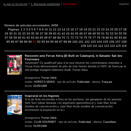
lo que se ha escrito
>
3. Búsqueda predefinida
>
Resultados
imprimir
Número de artículos encontrados: 3458
Páginas:
1
2
3
4
5
6
7
8
9
10
11
12
13
14
15
16
17
18
19
20
21
22
23
24
25
26
27
28
29
30
31
32
33
34
35
36
37
38
39
40
41
42
43
44
45
46
47
48
49
50
51
52
53
54
55
56
57
58
59
60
61
62
63
64
65
66
67
68
69
70
71
72
73
74
75
76
77
78
79
80
81
82
83
84
85
86
87
88
89
90
91
92
93
94
95
96
97
98
99
100
101
102
103
104
105
106
107
108
109
110
111
112
113
114
115
116
Rencontre avec Ferran Adria (El Bulli en Catalogne), le Salvador Sali des
Fourneaux
Surprenant! Ce qualificatif peut à lui seul résumer les commentaires entendus à
l’issue d’une démonstration de près de trois heures donnée à l’ISPC de Gand par le
réel prodige espagnol triplement étoilé, Ferran Adria.
protagonista:
Ferran Adrià
medio:
HORECA NEWS
-
tipo de artículo:
Publicidad
-
idioma:
Français
fecha:
01/05/1999
Inspirarse en los fogones
Si la de Ávila encontraba a Dios en los pucheros, los ganadores de los premios
Sent Soví (obras literarias con argumanto gastronómico) y Juan Mari Arzak
(medios de comunicación) y Juan Mari Arzak (medios de comunicación)
encontraron la inspiración en la c
protagonista:
Ferran Adrià
medio:
CLUB GOURMET
-
tipo de artículo:
Publicidad
-
idioma:
Castellano
fecha:
01/05/1999