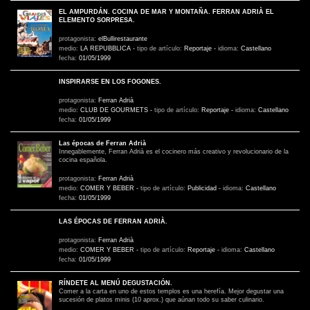
EL AMPURDÁN. COCINA DE MAR Y MONTAÑA. FERRAN ADRIÀ EL
ELEMENTO SORPRESA.
protagonista:
elBullirestaurante
medio:
LA REPUBBLICA
-
tipo de artículo:
Reportaje
-
idioma:
Castellano
fecha:
01/05/1999
INSPIRARSE EN LOS FOGONES.
protagonista:
Ferran Adrià
medio:
CLUB DE GOURMETS
-
tipo de artículo:
Reportaje
-
idioma:
Castellano
fecha:
01/05/1999
Las épocas de Ferran Adrià
Innegablemente, Ferran Adrià es el cocinero más creativo y revolucionario de la
cocina española.
protagonista:
Ferran Adrià
medio:
COMER Y BEBER
-
tipo de artículo:
Publicidad
-
idioma:
Castellano
fecha:
01/05/1999
LAS ÉPOCAS DE FERRAN ADRIÀ.
protagonista:
Ferran Adrià
medio:
COMER Y BEBER
-
tipo de artículo:
Reportaje
-
idioma:
Castellano
fecha:
01/05/1999
RÍNDETE AL MENÚ DEGUSTACIÓN.
Comer a la carta en uno de estos templos es una herefía. Mejor degustar una
sucesión de platos minis (10 aprox.) que aúnan todo su saber culinario.