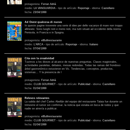
protagonista:
Ferran Adrià
medio:
LA VANGUARDIA
-
tipo de artículo:
Reportaje
-
idioma:
Castellano
fecha:
23/04/1999
Ad Ovest qualcosa di nuovo
In queste pagine troverete una serie di idee per delle vacanze di mare non troppo
allineate. Sono luoghi noti e meno noti, ma tutti situati ad occidente della nostra
Penisola, in Francia e in Spagna.
protagonista:
elBullirestaurante
medio:
L’ARCA
-
tipo de artículo:
Reportaje
-
idioma:
Italiano
fecha:
07/04/1999
Cita con la creatividad
Tuvimos a los dioses al alcance de nuestras preguntas. Clases magistrales,
actividades paralelas, debates, mesas redondas. Todas las ramas del frondoso
árbol gastronómico estuvieron en Vic. Tendencias, conceptos, productos,
sistemas… Y la presencia de l
protagonista:
Ferran Adrià
medio:
CLUB GOURMET
-
tipo de artículo:
Publicidad
-
idioma:
Castellano
fecha:
01/04/1999
Relevos relevantes
La salida del chef Carles Abellán del equipo del restaurante Talaia fue durante un
trimestre el rumor sin confirmar, la noticia que estaba en boca de todos y que
nadie se atrevía a publicar.
protagonista:
elBullirestaurante
medio:
CLUB GOURMET
-
tipo de artículo:
Publicidad
-
idioma:
Castellano
fecha:
01/04/1999