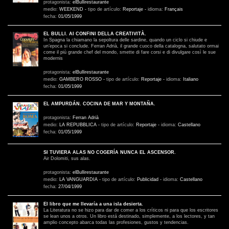
protagonista:
elBullirestaurante
medio:
WEEKEND
-
tipo de artículo:
Reportaje
-
idioma:
Français
fecha:
01/05/1999
EL BULLI. AI CONFINI DELLA CREATIVITÀ.
In Spagna la chiamano la sepoltura delle sardine, quando un ciclo si chiude e
un’epoca si conclude. Ferran Adrià, il grande cuoco della catalogna, salutato ormai
come il più grande chef del mondo, smette di fare corsi e di divulgare così le sue
modernis
protagonista:
elBullirestaurante
medio:
GAMBERO ROSSO
-
tipo de artículo:
Reportaje
-
idioma:
Italiano
fecha:
01/05/1999
EL AMPURDÁN. COCINA DE MAR Y MONTAÑA.
protagonista:
Ferran Adrià
medio:
LA REPUBBLICA
-
tipo de artículo:
Reportaje
-
idioma:
Castellano
fecha:
01/05/1999
SI TUVIERA ALAS NO COGERÍA NUNCA EL ASCENSOR.
Air Dolomiti, sus alas.
protagonista:
elBullirestaurante
medio:
LA VANGUARDIA
-
tipo de artículo:
Publicidad
-
idioma:
Castellano
fecha:
27/04/1999
El libro que me llevaría a una isla desierta.
La Literatura no se hizo para dar de comer a los críticos ni para que los escritores
se lean unos a otros. Un libro está destinado, simplemente, a los lectores, y tan
amplio concepto abarca todas las profesiones, gustos y tendencias.