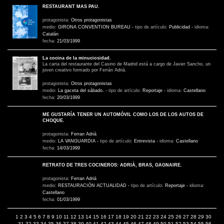
RESTAURANT MAS PAU.
protagonista:
Otros protagonistas
medio:
GIRONA CONVENTION BUREAU
-
tipo de artículo:
Publicidad
-
idioma:
Catalán
fecha:
21/03/1999
La cocina de la minuciosidad.
La carta del restaurante del Casino de Madrid está a cargo de Javier Sancho, un
joven creativo formado por Ferrán Adrià.
protagonista:
Otros protagonistas
medio:
La gaceta del sábado.
-
tipo de artículo:
Reportaje
-
idioma:
Castellano
fecha:
20/03/1999
ME GUSTARÍA TENER UN AUTOMÓVIL COMO LOS DE LOS AUTOS DE
CHOQUE.
protagonista:
Ferran Adrià
medio:
LA VANGUARDIA
-
tipo de artículo:
Entrevista
-
idioma:
Castellano
fecha:
14/03/1999
RETRATO DE TRES COCINEROS: ADRIÀ, BRAS, GAGNAIRE.
protagonista:
Ferran Adrià
medio:
RESTAURACIÓN ACTUALIDAD
-
tipo de artículo:
Reportaje
-
idioma:
Castellano
fecha:
01/03/1999
1
2
3
4
5
6
7
8
9
10
11
12
13
14
15
16
17
18
19
20
21
22
23
24
25
26
27
28
29
30
31
32
33
34
35
36
37
38
39
40
41
42
43
44
45
46
47
48
49
50
51
52
53
54
55
56