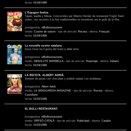
fecha:
01/04/1999
L’Espagne festive.
Tapas, paella y fideuà. Concoctées par Alberto Herráiz du restaurant Fogón Saint
Julien, ces recettes à la fois traditionnelles et inventives ont le goût de la fête.
protagonista:
elBullirestaurante
medio:
Cuisine de saison
-
tipo de artículo:
Receta
-
idioma:
Français
fecha:
01/04/1999
La nouvelle cusine catalana
Dove l’eros ha il gusto del mare e della terra
protagonista:
elBullirestaurante
medio:
ABSOLUTE MARBELLA
-
tipo de artículo:
Reportaje
-
idioma:
Italiano
fecha:
01/04/1999
LA RECETA. ALBERT ADRIÀ.
Sorbete de peras con chocolate y praliné salado con avellanas.
protagonista:
Albert Adrià
medio:
LA VANGUARDIA MAGAZINE
-
tipo de artículo:
Receta
-
idioma:
Castellano
fecha:
21/03/1999
EL BULLI RESTAURANT.
protagonista:
elBullirestaurante
medio:
ORFEÓ CATALÀ
-
tipo de artículo:
Publicidad
-
idioma:
Catalán
fecha:
21/03/1999