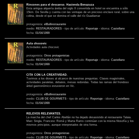
Rincones para el descanso. Hacienda Benazuza
Esta antigua alquería áreba del siglo X convertida en hotel se encuentra a sólo
15km. De Sevilla y cuenta con las ventajas de un precioso enclave rural, sobre una
colina, desde el que se domina el valle del río Guadiamar
protagonista:
elBullirestaurante
medio:
RESTAURADORES
-
tipo de artículo:
Reportaje
-
idioma:
Castellano
fecha:
01/04/1999
Aula chocovic
Activdades aula chocovic
protagonista:
Otros protagonistas
medio:
RESTAURADORES
-
tipo de artículo:
Reportaje
-
idioma:
Castellano
fecha:
01/04/1999
CITA CON LA CREATIVIDAD.
Tuvimos a los dioses al alcance de nuestras preguntas. Clases magistrales,
actividades paralelas, debates, mesas redondas. Todas las ramas del frondoso
árbol gastronómico estuvieron en Vic.
protagonista:
elBullirestaurante
medio:
CLUB DE GOURMETS
-
tipo de artículo:
Reportaje
-
idioma:
Castellano
fecha:
01/04/1999
RELEVOS RELEVANTES.
La marcha del chef Carles Abellán no ha dejado desasistido al restaurante Talaia.
Marc Singla, Francesc Romà y Marta Rams continúan con la misma filosofía y los
mismos principios, aunque interpretados de otra forma.
protagonista:
Otros protagonistas
medio:
CLUB DE GOURMETS
-
tipo de artículo:
Reportaje
-
idioma:
Castellano