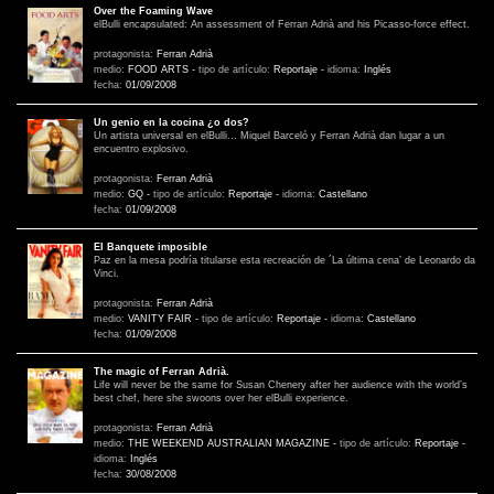
Over the Foaming Wave
elBulli encapsulated: An assessment of Ferran Adrià and his Picasso-force effect.
protagonista:
Ferran Adrià
medio:
FOOD ARTS
-
tipo de artículo:
Reportaje
-
idioma:
Inglés
fecha:
01/09/2008
Un genio en la cocina ¿o dos?
Un artista universal en elBulli… Miquel Barceló y Ferran Adrià dan lugar a un
encuentro explosivo.
protagonista:
Ferran Adrià
medio:
GQ
-
tipo de artículo:
Reportaje
-
idioma:
Castellano
fecha:
01/09/2008
El Banquete imposible
Paz en la mesa podría titularse esta recreación de ´La última cena’ de Leonardo da
Vinci.
protagonista:
Ferran Adrià
medio:
VANITY FAIR
-
tipo de artículo:
Reportaje
-
idioma:
Castellano
fecha:
01/09/2008
The magic of Ferran Adrià.
Life will never be the same for Susan Chenery after her audience with the world’s
best chef, here she swoons over her elBulli experience.
protagonista:
Ferran Adrià
medio:
THE WEEKEND AUSTRALIAN MAGAZINE
-
tipo de artículo:
Reportaje
-
idioma:
Inglés
fecha:
30/08/2008