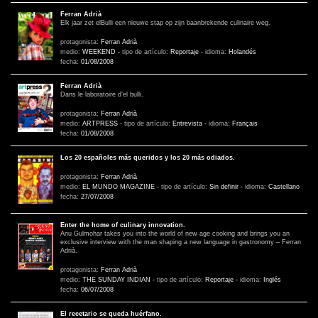
Ferran Adrià
Elk jaar zet elBulli een nieuwe stap op zijn baanbrekende culinaire weg.
protagonista:
Ferran Adrià
medio:
WEEKEND
-
tipo de artículo:
Reportaje
-
idioma:
Holandés
fecha:
01/08/2008
Ferran Adrià
Dans le laboratoire d’el bulli.
protagonista:
Ferran Adrià
medio:
ARTPRESS
-
tipo de artículo:
Entrevista
-
idioma:
Français
fecha:
01/08/2008
Los 20 españoles más queridos y los 20 más odiados.
protagonista:
Ferran Adrià
medio:
EL MUNDO MAGAZINE
-
tipo de artículo:
Sin definir
-
idioma:
Castellano
fecha:
27/07/2008
Enter the home of culinary innovation.
Anu Gulmohar takes you into the world of new age cooking and brings you an
exclusive interview with the man shaping a new language in gastronomy – Ferran
Adrià.
protagonista:
Ferran Adrià
medio:
THE SUNDAY INDIAN
-
tipo de artículo:
Reportaje
-
idioma:
Inglés
fecha:
06/07/2008
El recetario se queda huérfano.