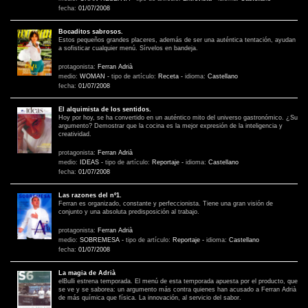
fecha:
01/07/2008
Bocaditos sabrosos.
Estos pequeños grandes placeres, además de ser una auténtica tentación, ayudan
a sofisticar cualquier menú. Sírvelos en bandeja.
protagonista:
Ferran Adrià
medio:
WOMAN
-
tipo de artículo:
Receta
-
idioma:
Castellano
fecha:
01/07/2008
El alquimista de los sentidos.
Hoy por hoy, se ha convertido en un auténtico mito del universo gastronómico. ¿Su
argumento? Demostrar que la cocina es la mejor expresión de la inteligencia y
creatividad.
protagonista:
Ferran Adrià
medio:
IDEAS
-
tipo de artículo:
Reportaje
-
idioma:
Castellano
fecha:
01/07/2008
Las razones del nº1.
Ferran es organizado, constante y perfeccionista. Tiene una gran visión de
conjunto y una absoluta predisposición al trabajo.
protagonista:
Ferran Adrià
medio:
SOBREMESA
-
tipo de artículo:
Reportaje
-
idioma:
Castellano
fecha:
01/07/2008
La magia de Adrià
elBulli estrena temporada. El menú de esta temporada apuesta por el producto, que
se ve y se saborea: un argumento más contra quienes han acusado a Ferran Adrià
de más química que física. La innovación, al servicio del sabor.