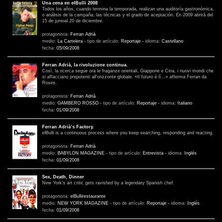
Una cena en elBulli 2008
Todos los años, cuando termina la temporada, realizan una auditoría gastronómica,
o análisis de la campaña, las técnicas y el grado de aceptación. En 2009 abrirá del
15 de junioal 20 de diciembre.
protagonista:
Ferran Adrià
medio:
La Cartelera
-
tipo de artículo:
Reportaje
-
idioma:
Castellano
fecha:
05/09/2008
Ferran Adrià, la rivoluzione continua.
Così, la ricerca segue ora le fraganze orientali, Giappone e Cina, i nuovi mondi che
si affacciano prepotenti all’orizzonte globale. «Il futuro è lì…» afferma Ferran da
Roses.
protagonista:
Ferran Adrià
medio:
GAMBERO ROSSO
-
tipo de artículo:
Reportaje
-
idioma:
Italiano
fecha:
01/09/2008
Ferran Adrià’s Factory.
elBulli is a continuous process where you keep searching, responding and reacting.
protagonista:
Ferran Adrià
medio:
BABYLON MAGAZINE
-
tipo de artículo:
Entrevista
-
idioma:
Inglés
fecha:
01/09/2008
Sex, Death, Dinner
New York’s art critic gets ravished by a legendary Spanish chef.
protagonista:
elBullirestaurante
medio:
NEW YORK MAGAZINE
-
tipo de artículo:
Reportaje
-
idioma:
Inglés
fecha:
01/09/2008