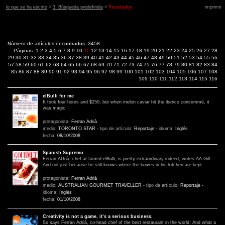
lo que se ha escrito
>
3. Búsqueda predefinida
>
Resultados
imprimir
Número de artículos encontrados: 3458
Páginas:
1
2
3
4
5
6
7
8
9
10
11
12
13
14
15
16
17
18
19
20
21
22
23
24
25
26
27
28
29
30
31
32
33
34
35
36
37
38
39
40
41
42
43
44
45
46
47
48
49
50
51
52
53
54
55
56
57
58
59
60
61
62
63
64
65
66
67
68
69
70
71
72
73
74
75
76
77
78
79
80
81
82
83
84
85
86
87
88
89
90
91
92
93
94
95
96
97
98
99
100
101
102
103
104
105
106
107
108
109
110
111
112
113
114
115
116
elBulli for me
It took four hours and $250, but when melon caviar hit the iberico consommé, it
was magic.
protagonista:
Ferran Adrià
medio:
TORONTO STAR
-
tipo de artículo:
Reportaje
-
idioma:
Inglés
fecha:
08/10/2008
Spanish Supremo
Ferran ADrià, chef at famed elBulli, is pretty extraordinary indeed, writes AA Gill.
And not just because he still knows where the knives in his kitchen are kept.
protagonista:
Ferran Adrià
medio:
AUSTRALIAN GOURMET TRAVELLER
-
tipo de artículo:
Reportaje
-
idioma:
Inglés
fecha:
01/10/2008
Creativity is not a game, it’s a serious business.
So says Ferran Adrià, co-head chef of the best restaurant in the world. And what a