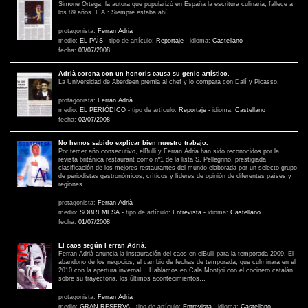
Simone Ortega, la autora que popularizó en España la escritura culinaria, fallece a
los 89 años. F.A.: Siempre estaba ahí.
protagonista:
Ferran Adrià
medio:
EL PAÍS
-
tipo de artículo:
Reportaje
-
idioma:
Castellano
fecha:
03/07/2008
Adrià corona con un honoris causa su genio artístico.
La Universidad de Aberdeen premia al chef y lo compara con Dalí y Picasso.
protagonista:
Ferran Adrià
medio:
EL PERIÓDICO
-
tipo de artículo:
Reportaje
-
idioma:
Castellano
fecha:
02/07/2008
No hemos sabido explicar bien nuestro trabajo.
Por tercer año consecutivo, elBulli y Ferran Adrià han sido reconocidos por la
revista británica restaurant como nº1 de la lista S. Pellegrino, prestigiada
clasificación de los mejores restaurantes del mundo elaborada por un selecto grupo
de periodistas gastronómicos, críticos y líderes de opinión de diferentes países y
regiones.
protagonista:
Ferran Adrià
medio:
SOBREMESA
-
tipo de artículo:
Entrevista
-
idioma:
Castellano
fecha:
01/07/2008
El caos según Ferran Adrià.
Ferran Adrià anuncia la instauración del caos en elBulli para la temporada 2009. El
abandono de los negocios, el cambio de fechas de temporada, que culminará en el
2010 con la apertura invernal… Hablamos en Cala Montjoi con el cocinero catalán
sobre su trayectoria, los últimos acontecimientos…
protagonista:
Ferran Adrià
medio:
GRAN RESERVA
-
tipo de artículo:
Entrevista
-
idioma:
Castellano