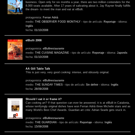
business. Open only for six months a year, there are two million contenders for the
8,000 seats available. After 17 years of salivating about it, Jay Rayner finally fulfills
the dream- to meet the man and eat at elBulli.
protagonista:
Ferran Adrià
medio:
THE OBSERVER FOOD MONTHLY
-
tipo de artículo:
Reportaje
-
idioma:
Inglés
fecha:
01/10/2008
elBulli 2008
protagonista:
elBullirestaurante
medio:
THE CUISINE MAGAZINE
-
tipo de artículo:
Reportaje
-
idioma:
Japonés
fecha:
01/10/2008
AA Gill Table Talk
This is just very, very good cooking: intense, and obtusely original.
protagonista:
elBullirestaurante
medio:
THE SUNDAY TIMES
-
tipo de artículo:
Sin definir
-
idioma:
Inglés
fecha:
28/09/2008
Should I eat it or frame it?
Can cooking art? If that question can ever be answered, it is at elBulli in Catalonia,
whose terrifyingly original dishes have won Ferran Adrià three Michelin stars and as
many World’s Best Chef Awards. Guardian art critic Adrian Searle gets stuck in.
protagonista:
elBullirestaurante
medio:
THE GUARDIAN
-
tipo de artículo:
Reportaje
-
idioma:
Inglés
fecha:
15/09/2008