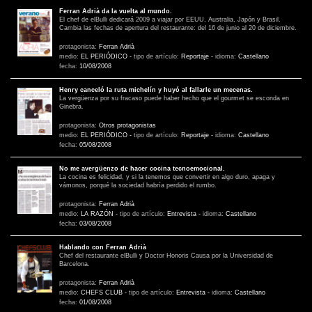
Ferran Adrià da la vuelta al mundo.
El chef de elBulli dedicará 2009 a viajar por EEUU, Australia, Japón y Brasil.
Cambia las fechas de apertura del restaurante: del 16 de junio al 20 de diciembre.
protagonista:
Ferran Adrià
medio:
EL PERIÓDICO
-
tipo de artículo:
Reportaje
-
idioma:
Castellano
fecha:
10/08/2008
Henry canceló la ruta michelín y huyó al fallarle un mecenas.
La vergüenza por su fracaso puede haber hecho que el gourmet se esconda en
Ginebra.
protagonista:
Otros protagonistas
medio:
EL PERIÓDICO
-
tipo de artículo:
Reportaje
-
idioma:
Castellano
fecha:
05/08/2008
No me avergüenzo de hacer cocina tecnoemocional.
La cocina es felicidad, y si la tenemos que convertir en algo duro, apaga y
vámonos, porqué la sociedad habría perdido el rumbo.
protagonista:
Ferran Adrià
medio:
LA RAZÓN
-
tipo de artículo:
Entrevista
-
idioma:
Castellano
fecha:
03/08/2008
Hablando con Ferran Adrià
Chef del restaurante elBulli y Doctor Honoris Causa por la Universidad de
Barcelona.
protagonista:
Ferran Adrià
medio:
CHEFS CLUB
-
tipo de artículo:
Entrevista
-
idioma:
Castellano
fecha:
01/08/2008